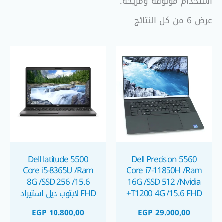
استخدام موثوقة ومريحة.
عرض ⁦6⁩ من كل النتائج
Dell latitude 5500
Dell Precision 5560
Core i5-8365U /Ram
Core i7-11850H /Ram
8G /SSD 256 /15.6
16G /SSD 512 /Nvidia
T1200 4G /15.6 FHD+
FHD لابتوب ديل استيراد
لابتوب ديل الجيل الحادي
الجيل الثامن
EGP
10.800,00
EGP
29.000,00
عشر استيراد