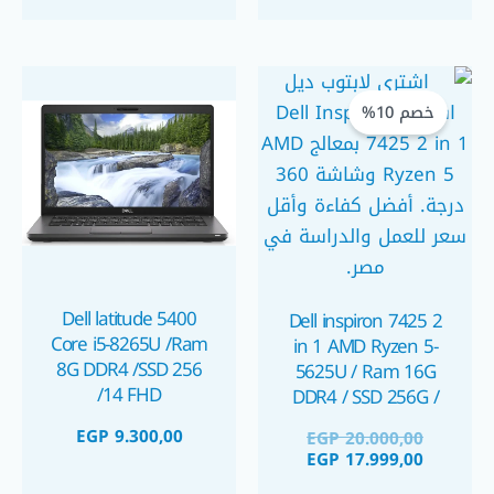
السعر
السعر
الحالي
الأصلي
خصم 10%
هو:
هو:
EGP 20.000,00.
EGP 17.999,00.
Dell latitude 5400
Dell inspiron 7425 2
Core i5-8265U /Ram
in 1 AMD Ryzen 5-
8G DDR4 /SSD 256
5625U / Ram 16G
/14 FHD
DDR4 / SSD 256G /
14 FHD Touch 360
EGP
9.300,00
EGP
20.000,00
لابتوب تاتش
EGP
17.999,00