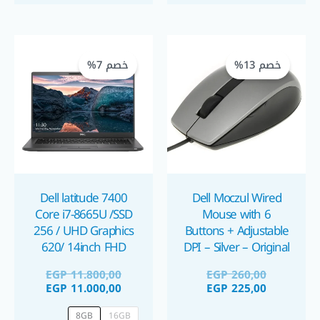
السعر
السعر
السعر
السعر
الحالي
الأصلي
الحالي
الأصلي
خصم 13%
خصم 7%
هو:
هو:
هو:
هو:
1.800,00.
1.000,00.
EGP 260,00.
EGP 225,00.
Dell latitude 7400
Dell Moczul Wired
Core i7-8665U /SSD
Mouse with 6
256 / UHD Graphics
Buttons + Adjustable
620/ 14inch FHD
DPI – Silver – Original
ماوس اوريجنال إستراد
لابتوب
EGP
11.800,00
EGP
260,00
EGP
11.000,00
EGP
225,00
8GB
16GB