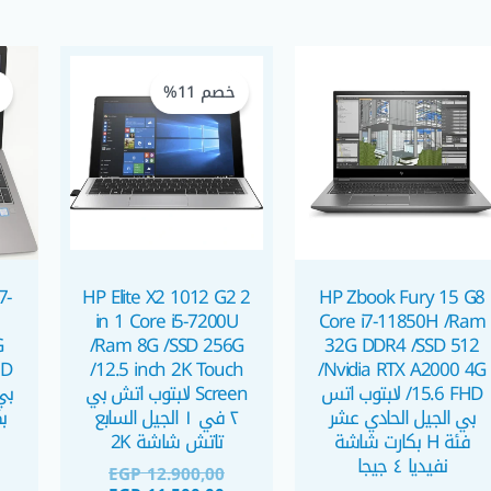
السعر
السعر
الأصلي
الحالي
%
خصم 11%
هو:
هو:
EGP 12.900,00.
EGP 11.500,00.
7-
HP Elite X2 1012 G2 2
HP Zbook Fury 15 G8
in 1 Core i5-7200U
Core i7-11850H /Ram
G
/Ram 8G /SSD 256G
32G DDR4 /SSD 512
/12.5 inch 2K Touch
/Nvidia RTX A2000 4G
اد
Screen لابتوب اتش بي
/15.6 FHD لابتوب اتس
٢ في ١ الجيل السابع
بي الجيل الحادي عشر
تاتش شاشة 2K
فئة H بكارت شاشة
نفيديا ٤ جيجا
EGP
12.900,00