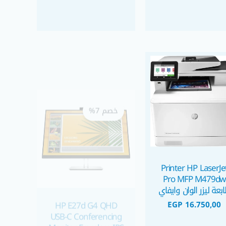
السعر
السعر
الأصلي
الحالي
خصم 7%
هو:
هو:
EGP 6.250,00.
EGP 5.800,00.
HP E27d G4 QHD
Printer HP LaserJe
USB-C Conferencing
Pro MFP M479dw
Monitor Framless IPS
طابعة ليزر الوان وايف
شاشة اتش بي استيراد
EGP
16.750,00
بدون حواف