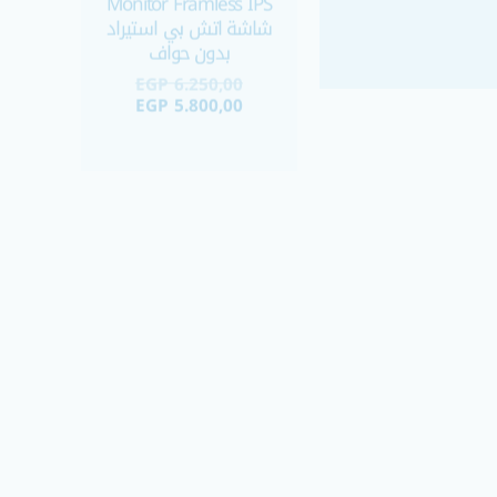
EGP
6.250,00
EGP
5.800,00
السعر
السعر
الأصلي
الحالي
خصم 14%
هو:
هو:
EGP 5.000,00.
EGP 4.300,00.
HP M553m Color
LaserJet Enterpris
HP ProDesk 600 G1
Laser Printer طابعة
Desktop i5-4570/
اتش بي ليزر استيرا
Ram 8G/ 128G SSD/