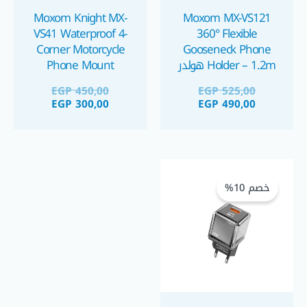
Moxom Knight MX-
Moxom MX-VS121
VS41 Waterproof 4-
360° Flexible
Corner Motorcycle
Gooseneck Phone
Holder – 1.2m هولدر
Phone Mount
موبايل
EGP
450,00
EGP
525,00
EGP
300,00
EGP
490,00
السعر
السعر
الحالي
الأصلي
خصم 10%
هو:
هو:
EGP 525,00.
EGP 475,00.