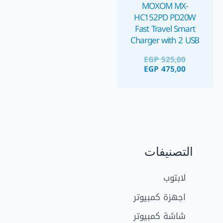
MOXOM MX-
HC152PD PD20W
Fast Travel Smart
Charger with 2 USB
Ports شاحن موبايل ٢٠
EGP
525,00
واط بمنفذين
EGP
475,00
التصنيفات
لابتوب
اجهزة كمبيوتر
شاشة كمبيوتر