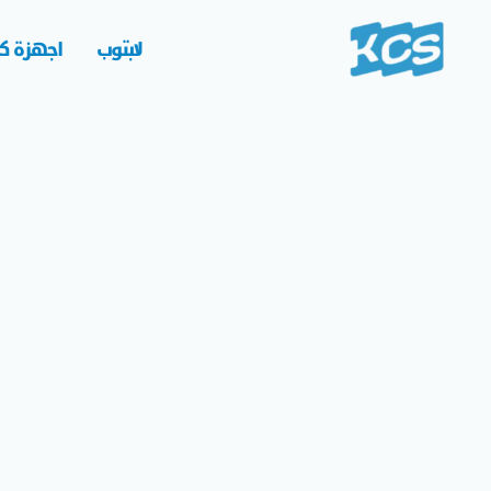
خطي
لى
لابتوب
اجهزة كم
لمحتوى