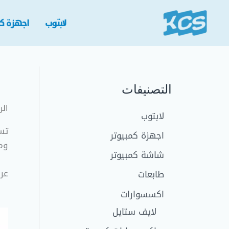
خطي
لى
لابتوب
اجهزة كم
لمحتوى
التصنيفات
الر
لابتوب
تس
اجهزة كمبيوتر
وماوس جيمينج
شاشة كمبيوتر
ts
طابعات
اكسسوارات
لايف ستايل