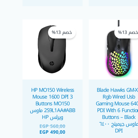
السعر
السعر
السعر
السعر
الحالي
الأصلي
الحالي
الأصلي
صم 13%
خصم 13%
هو:
هو:
هو:
هو:
EGP 560,00.
EGP 490,00.
EGP 260,00.
EGP 225,00.
HP MO150 Wireless
Blade Hawks GM-X
Mouse 1600 DPI 3
Rgb Wired Usb
Buttons MO150
Gaming Mouse 64
PDI With 6 Functio
2S9L1AA#ABB ماوس
Buttons – Black
ويرلس HP
ماوس جيمينج ٦٤٠٠
EGP
560,00
DPI
EGP
490,00