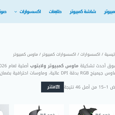
بيوتر
شاشة كمبيوتر
طابعات
اكسسوارات
صوت
ئيسية
/
اكسسوارات
/
اكسسوارات كمبيوتر
/ ماوس كمبيوتر
وق أحدث تشكيلة
ماوس كمبيوتر ولابتوب
 RGB بدقة DPI عالية، وماوسات احترافية بضمان حقيقي وتوصيل سريع لكل مصر.
فلتر
Showing 1–30 of 46 resul
السعر
السعر
السعر
السعر
الحالي
الأصلي
الحالي
الأصلي