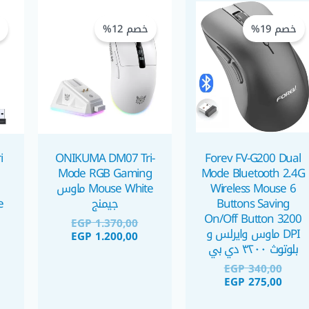
السعر
السعر
السعر
السعر
الحالي
الأصلي
الحالي
الأصلي
خصم 19%
خصم 12%
خ
هو:
هو:
هو:
هو:
EGP 1.370,00.
EGP 1.200,00.
EGP 340,00.
EGP 275,00.
i
ONIKUMA DM07 Tri-
Forev FV-G200 Dual
Mode RGB Gaming
Mode Bluetooth 2.4G
Wireless Mouse 6
Mouse White ماوس
Buttons Saving
جيمنج
On/Off Button 3200
EGP
1.370,00
DPI ماوس وايرلس و
EGP
1.200,00
بلوتوث ٣٢٠٠ دي بي
EGP
340,00
EGP
275,00