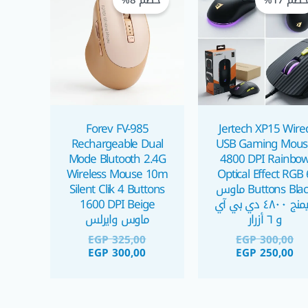
صم 17%
خصم 8%
هو:
هو:
هو:
هو:
EGP 325,00.
EGP 300,00.
EGP 300,00.
EGP 250,00.
Forev FV-985
Jertech XP15 Wire
Rechargeable Dual
USB Gaming Mous
Mode Blutooth 2.4G
4800 DPI Rainbo
Wireless Mouse 10m
Optical Effect RGB 
Buttons Black ماوس
Silent Clik 4 Buttons
جيمنج ٤٨٠٠ دي بي آي
1600 DPI Beige
و ٦ أزرار
ماوس وايرلس
EGP
325,00
EGP
300,00
EGP
300,00
EGP
250,00