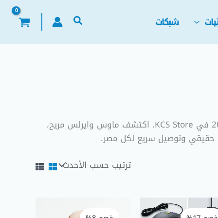
يات
شبكات
أصلية لعام 2026 في KCS Store. اكتشف ماوس وايرلس مريح،
السعر
السعر
السعر
السعر
الحالي
الأصلي
الحالي
الأصلي