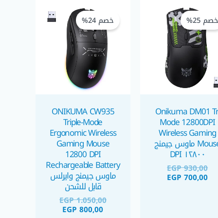
السعر
السعر
السعر
السعر
الحالي
الأصلي
الحالي
الأصلي
صم 25%
خصم 24%
هو:
هو:
هو:
هو:
EGP 1.050,00.
EGP 800,00.
EGP 930,00.
EGP 700,00.
ONIKUMA CW935
Onikuma DM01 Tr
Triple-Mode
Mode 12800DPI
Ergonomic Wireless
Wireless Gaming
Mouse ماوس جيمنج
Gaming Mouse
12800 DPI
١٢٨٠٠ DPI
Rechargeable Battery
EGP
930,00
ماوس جيمنج وايرلس
EGP
700,00
قابل للشحن
EGP
1.050,00
EGP
800,00