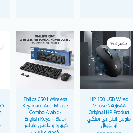
السعر
السعر
الحالي
الأصلي
خصم 8%
خ
هو:
هو:
EGP 300,00.
EGP 275,00.
Philips C501 Wireless
HP 150 USB Wired
RO
Keyboard And Mouse
Mouse 240J6AA
g
Combo Arabic /
Original HP Product
ماوس اتش بي سلكي
English Keys – Black
اوريجينال
كيبورد و ماوس وايرلس
كومبو فيليبس