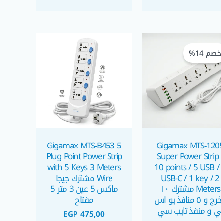
السعر
السعر
الحالي
الأصلي
صم 14%
هو:
هو:
EGP 900,00.
EGP 775,00.
Gigamax MTS-B453 5
Gigamax MTS-120
Plug Point Power Strip
Super Power Strip 
with 5 Keys 3 Meters
10 points / 5 USB /
USB-C / 1 key / 2
Wire مشترك جيجا
Meters مشترك ١٠
ماكس 5 عين 3 متر 5
مخرج و ٥ منافذ يو اس
مفتاح
ي و منفذ تايب سي
EGP
475,00