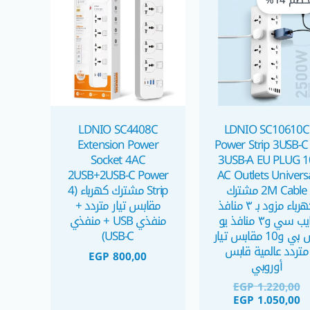
صم 14%
هو:
هو:
EGP 1.220,00.
EGP 1.050,00.
LDNIO SC4408C
LDNIO SC10610C
Extension Power
Power Strip 3USB-C
Socket 4AC
3USB-A EU PLUG 1
2USB+2USB-C Power
AC Outlets Univers
2M Cable مشترك
Strip مشترك كهرباء (4
كهرباء مزود بـ ٣ منافذ
مقابس تيار متردد +
تايب سي و٣ منافذ يو
منفذي USB + منفذي
اس بي و10 مقابس تيار
USB-C)
متردد عالمية قابس
EGP
800,00
أوروبي
EGP
1.220,00
EGP
1.050,00