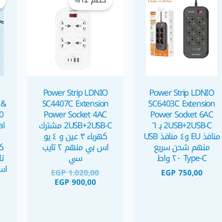
خصم 12%
خ
هو:
هو:
EGP 1.020,00.
EGP 900,00.
Power Strip LDNIO
Power Strip LDNIO
 &
SC4407C Extension
SC6403C Extension
0
Power Socket 4AC
Power Socket 6AC
2USB+2USB-C بـ ٦
2USB+2USB-C مشترك
al
منافذ EU و٤ منافذ USB
كهرباء ٣ عين و ٤ يو
منهم شحن سريع
اس بي منهم ٢ تايب
Type-C ٢٠ واط
سي
EGP
1.020,00
EGP
750,00
EGP
900,00