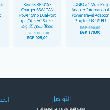
th
Remax RP-U157
LDNIO Z4 Multi Plug
Charger 65W GAN
Adapter International
p
Power Strip Dual-Port
Power Travel Adaptor
Plug for UK US EU
AC Socket مشترك و
محطة شحن 65 واط
EGP
200,00
EGP
170,00
EGP
1.000,00
EGP
925,00
التواصل
المس
مواعيد العمل كل يوم عدا الجمعه اجازه