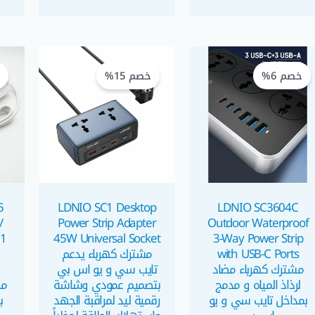
السعر
السعر
السعر
السعر
الحالي
الأصلي
الحالي
الأصلي
خصم 6%
خصم 15%
خ
هو:
هو:
هو:
هو:
EGP 1.170,00.
EGP 990,00.
EGP 770,00.
EGP 725,00.
5
LDNIO SC1 Desktop
LDNIO SC3604C
/
Power Strip Adapter
Outdoor Waterproof
 1
45W Universal Socket
3-Way Power Strip
with USB-C Ports
مشترك كهرباء يدعم
مشترك كهرباء مضاد
تايب سي و يو اس بي
لرذاذ المياه و مدمج
بتصميم عمودي وشاشة
بمداخل تايب سي و يو
رقمية ليد لمراقبة الجهد
ب