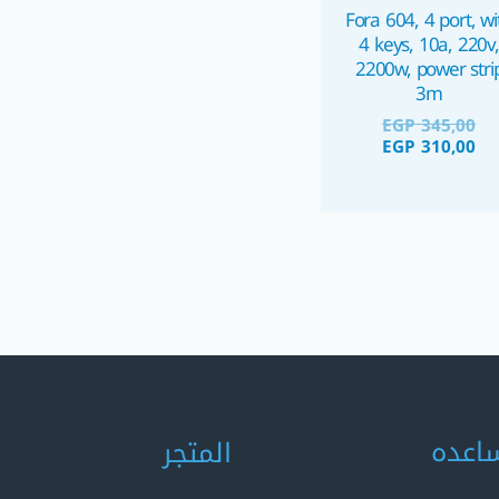
Fora 604, 4 port, wi
4 keys, 10a, 220v,
2200w, power stri
3m
EGP
345,00
EGP
310,00
اعده
المتجر