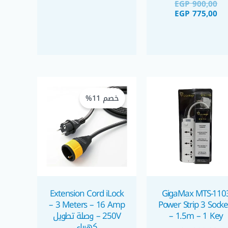
EGP
900,00
EGP
775,00
السعر
السعر
الحالي
الأصلي
خصم 11%
هو:
هو:
EGP 235,00.
EGP 210,00.
Extension Cord iLock
GigaMax MTS-110
– 3 Meters – 16 Amp
Power Strip 3 Socke
– 1.5m – 1 Key
– 250V وصلة تطويل
كهرباء