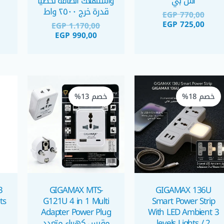
اس بي
واستهلاك الطاقة لحظياً
قدرة خرج ٢٥٠٠ واط
EGP
770,00
EGP
725,00
EGP
1.170,00
EGP
990,00
السعر
السعر
السعر
السعر
الحالي
الأصلي
الحالي
الأصلي
خصم 18%
خصم 13%
هو:
هو:
هو:
هو:
EGP 260,00.
EGP 225,00.
EGP 380,00.
EGP 310,00.
3
GIGAMAX MTS-
GIGAMAX 136U
ts
G121U 4 in 1 Multi
Smart Power Strip
Adapter Power Plug
With LED Ambient 3
levels Lights / 2
مقبس كهرباء متعدد