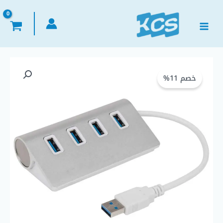
خطي
لى
لمحتوى
كمية
السعر
السعر
USB
خصم 11%
الأصلي
الحالي
Hub
4
هو:
هو:
Ports
Aluminum
EGP 250,00.
EGP 280,00.
Alloy
High
Speed
Portable
HUB
هب