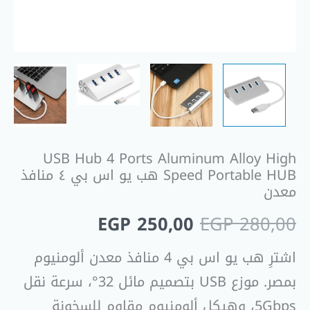
يو
اس
بي
٤
منافذ
معدن
USB Hub 4 Ports Aluminum Alloy High
Speed Portable HUB هب يو اس بي ٤ منافذ
معدن
EGP
250,00
EGP
280,00
اشترِ هب يو اس بي 4 منافذ معدن ألومنيوم
بمصر. موزع USB بتصميم مائل 32°، سرعة نقل
5Gbps، وهيكل ألومنيوم مقاوم للسخونة