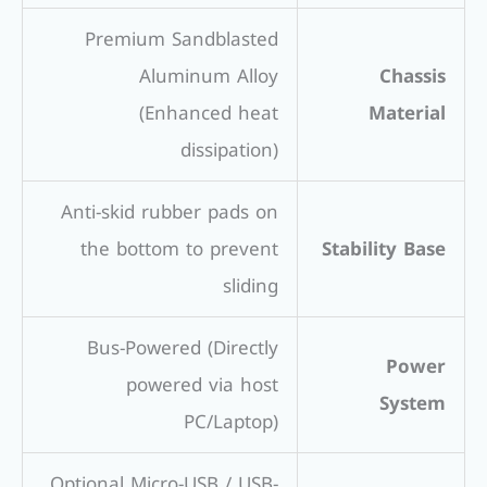
Premium Sandblasted
Aluminum Alloy
Chassis
(Enhanced heat
Material
dissipation)
Anti-skid rubber pads on
the bottom to prevent
Stability Base
sliding
Bus-Powered (Directly
Power
powered via host
System
PC/Laptop)
Optional Micro-USB / USB-