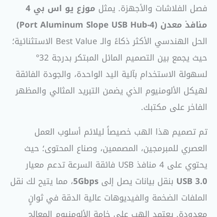
فصل الفلاشات والأجهزة. يمثل
موزع يو اس بي 4
منافذ معدن (4-Port Aluminum Slope USB Hub)
الحل الهندسي الأكثر ذكاءً والـ Best Value الاستثنائية؛
حيث يجمع بين التصميم المائل المبتكر بدرجة 32°
لسهولة الاستخدام بآلية اليد الواحدة، والجودة الفائقة
لهيكل الألومنيوم الذي يضمن التبريد المثالي والمظهر
الفاخر على مكتبك.
تم تصميم هذا الهب خصيصاً ليلائم أسلوب العمل
العصري للمبرمجين، المصممين، وصناع المحتوى؛ حيث
يحتوي على 4 منافذ USB فائقة السرعة تدعم معيار
USB 3.0
بنقل بيانات يصل إلى
5Gbps
، مما يتيح لك نقل
الملفات الضخمة والفيديوهات عالية الدقة في ثوانٍ
معدودة. يعتمد الهب على خامة الألومنيوم المعالج