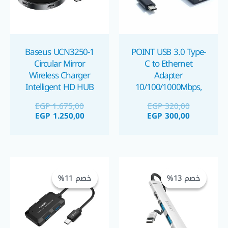
Baseus UCN3250-1
POINT USB 3.0 Type-
Circular Mirror
C to Ethernet
Wireless Charger
Adapter
Intelligent HD HUB
10/100/1000Mbps,
RJ45 LAN Converter
شاحن لاسلكي و موزع
EGP
1.675,00
EGP
320,00
USB
EGP
1.250,00
EGP
300,00
السعر
السعر
السعر
السعر
الحالي
الأصلي
الحالي
الأصلي
خصم 13%
خصم 13%
خصم 11%
خصم 11%
هو:
هو:
هو:
هو:
GP 400,00.
EGP 450,00.
EGP 325,00.
EGP 375,00.