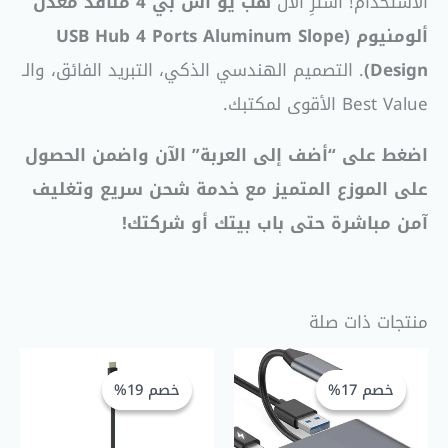
الاستخدام! اشترِ الآن
هب يو اس بي 4 منافذ معدن
ألومنيوم
(USB Hub 4 Ports Aluminum Slope
Design)
. التصميم الهندسي الذكي، التبريد الفائق، والـ
Best Value الأقوى لمكتبك.
اضغط على “أضف إلى العربة” الآن واضمن الحصول
على الموزع المتميز مع خدمة شحن سريع وتغليف
آمن مباشرة حتى باب بيتك أو شركتك!
منتجات ذات صلة
السعر
السعر
السعر
السعر
الحالي
الأصلي
الحالي
الأصلي
خصم 17%
خصم 17%
خصم 19%
خصم 19%
هو:
هو:
هو:
هو:
GP 550,00.
EGP 675,00.
EGP 400,00.
EGP 480,00.