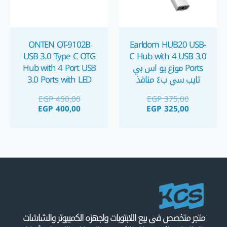
ONTEN OT-9102B
Earldom HUB20 USB-
USB 3.0 Type C OTG
C Hub with 4 USB 3.0
Ports موزع يو اس بي
Hub with 4 Port USB
تايب سي ب٤ منافذ
3.0 Ports with LED
Indicator هب يو اس
EGP
450,00
EGP
375,00
بي ٣.٠ ب ٤ منافذ
EGP
400,00
EGP
325,00
متجر متخصص فى بيع اللابتوبات واجهزه الكمبيوتر والشاشات