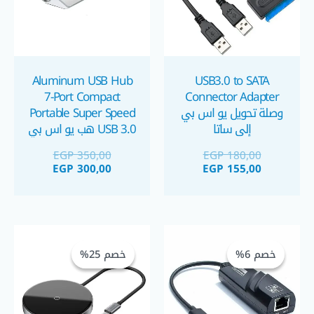
Aluminum USB Hub
USB3.0 to SATA
7-Port Compact
Connector Adapter
وصلة تحويل يو اس بي
Portable Super Speed
إلى ساتا
USB 3.0 هب يو اس بي
٣.٠ ب ٧ منافذ
EGP
350,00
EGP
180,00
EGP
300,00
EGP
155,00
السعر
السعر
السعر
السعر
الحالي
الأصلي
الحالي
الأصلي
خصم 6%
خصم 6%
خصم 25%
خصم 25%
هو:
هو:
هو:
هو:
 1.250,00.
 1.675,00.
EGP 300,00.
EGP 320,00.