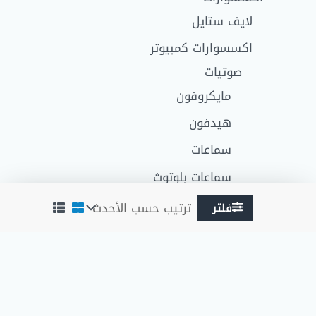
لايف ستايل
اكسسوارات كمبيوتر
صوتيات
مايكروفون
هيدفون
سماعات
سماعات بلوتوث
دراع بلايستيشن
فلتر
USB hub
HDMI كابلات ومحولات
مشترك كهرباء
كاميرا ويب