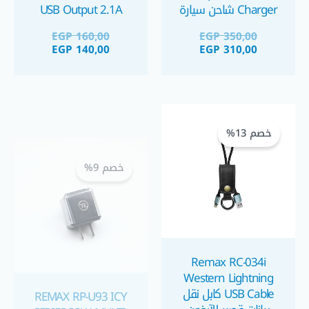
Charger شاحن سيارة
USB Output 2.1A
سريع
وصلة شحن قصيرة
EGP
160,00
EGP
350,00
انيقة
EGP
140,00
EGP
310,00
السعر
السعر
السعر
السعر
الحالي
الأصلي
الحالي
الأصلي
خصم 13%
خصم 9%
هو:
هو:
هو:
هو:
GP 530,00.
GP 480,00.
EGP 160,00.
EGP 140,00.
REMAX RP-U93 ICY
Remax RC-034i
SERIES 33W MULTI-
Western Lightning
USB Cable كابل نقل
COMPATIBLE PD+QC