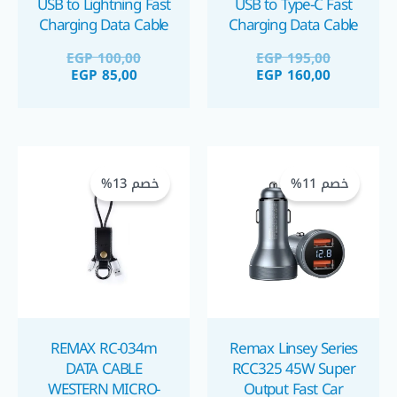
USB to Lightning Fast
USB to Type-C Fast
Charging Data Cable
Charging Data Cable
كابل شحن سريع تايب
كابل شحن آيفون لايتينج
EGP
100,00
EGP
195,00
سي ١٠٠ واط
EGP
85,00
EGP
160,00
السعر
السعر
السعر
السعر
الحالي
الأصلي
الحالي
الأصلي
خصم 11%
خصم 13%
هو:
هو:
هو:
هو:
GP 160,00.
GP 140,00.
EGP 350,00.
EGP 310,00.
REMAX RC-034m
Remax Linsey Series
DATA CABLE
RCC325 45W Super
WESTERN MICRO-
Output Fast Car