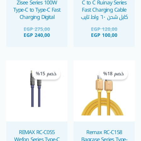
Zisee Series 100W
C to C Ruinay Series
Type-C to Type-C Fast
Fast Charging Cable
كابل شحن ٦٠ واط تايب
Charging Digital
سي
Display Cable كابل
EGP
275,00
EGP
120,00
شحن تايب سي بشاشة
EGP
240,00
EGP
100,00
لعرض القدرة
السعر
السعر
السعر
السعر
الحالي
الأصلي
الحالي
الأصلي
خصم 18%
خصم 15%
هو:
هو:
هو:
هو:
GP 200,00.
GP 170,00.
EGP 195,00.
EGP 160,00.
REMAX RC-C055
Remax RC-C158
Wefon Series Type-C
Bagcase Series Type-