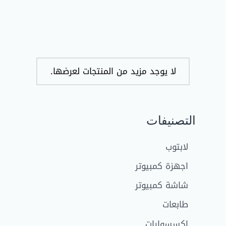
Connector Micro USB
And Lightning Cable
2M كابل شحن ٢ في ١
EGP
70,00
لايتينج ايفون و مايكرو
EGP
60,00
ف نفس الوقت
لا يوجد مزيد من المنتجات لعرضها.
التصنيفات
لابتوب
اجهزة كمبيوتر
شاشة كمبيوتر
طابعات
اكسسوارات