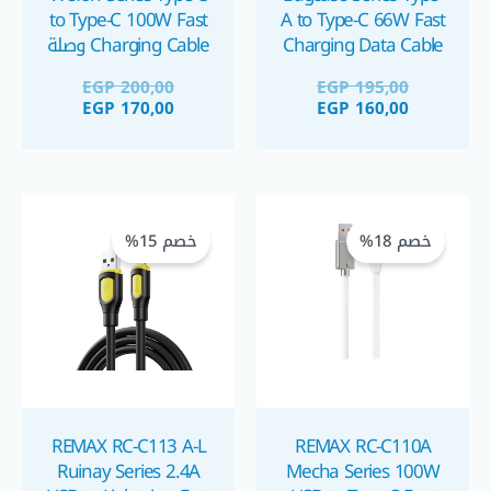
to Type-C 100W Fast
A to Type-C 66W Fast
Charging Data Cable
Charging Cable وصلة
1.2m orange كابل
شحن سريع ١٠٠ واط
EGP
200,00
EGP
195,00
شحن ٦٦ واط تايب سي
تايب سي
EGP
170,00
EGP
160,00
السعر
السعر
السعر
السعر
الحالي
الأصلي
الحالي
الأصلي
خصم 18%
خصم 15%
هو:
هو:
هو:
هو:
GP 100,00.
EGP 85,00.
EGP 195,00.
EGP 160,00.
REMAX RC-C113 A-L
REMAX RC-C110A
Ruinay Series 2.4A
Mecha Series 100W