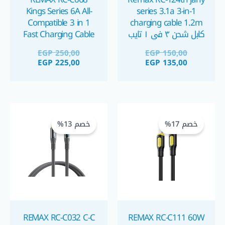
Kings Series 6A All-
series 3.1a 3-in-1
Compatible 3 in 1
charging cable 1.2m
كابل شحن ٣ في ١ تايب
Fast Charging Cable
سي و مايكرو و آيفون
كابل شحن ب ٣ مخارج
EGP
250,00
EGP
150,00
ميكرو ,تايب سي, ايفون
EGP
225,00
EGP
135,00
السعر
السعر
السعر
السعر
الحالي
الأصلي
الحالي
الأصلي
خصم 17%
خصم 13%
هو:
هو:
هو:
هو:
GP 275,00.
GP 240,00.
EGP 120,00.
EGP 100,00.
REMAX RC-C032 C-C
REMAX RC-C111 60W