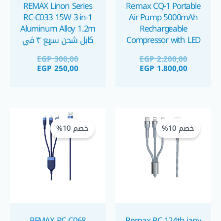
REMAX Linon Series
Remax CQ-1 Portable
RC-C033 15W 3-in-1
Air Pump 5000mAh
Aluminum Alloy 1.2m
Rechargeable
Compressor with LED
كابل شحن سريع ٣ في
Flashlight منفاخ متنقل
١
EGP
300,00
EGP
2.200,00
قابل للشحن مع كشاف
EGP
250,00
EGP
1.800,00
ليد
السعر
السعر
السعر
السعر
الحالي
الأصلي
الحالي
الأصلي
خصم 10%
خصم 10%
هو:
هو:
هو:
هو:
GP 250,00.
GP 225,00.
EGP 150,00.
EGP 135,00.
REMAX RC-C068
Remax RC-124th jany