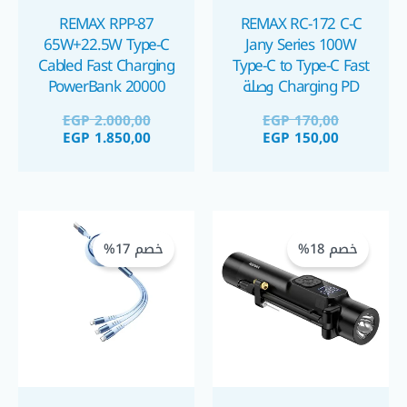
REMAX RPP-87
REMAX RC-172 C-C
65W+22.5W Type-C
Jany Series 100W
Cabled Fast Charging
Type-C to Type-C Fast
Charging PD وصلة
PowerBank 20000
شحن تايب سي ١٠٠
mAh – White باوربنك
EGP
2.000,00
EGP
170,00
واط
EGP
1.850,00
EGP
150,00
السعر
السعر
السعر
السعر
الحالي
الأصلي
الحالي
الأصلي
خصم 18%
خصم 17%
هو:
هو:
هو:
هو:
GP 300,00.
GP 250,00.
EGP 2.200,00.
EGP 1.800,00.