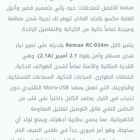
Value الأفضل للملحقات؛ حيث يأتي بتصميم قصير وأنيق
للغاية مكسو بالجلد الفاخر، ليوفر لك تجربة شحن منظمة
ومريحة تماماً خالية من الكركبة والتفاصيل الزائدة.
يتميز كابل
Remax RC-034m
بقدرته على تمرير تيار
شحن مستقر وآمن بقوة
2.1 أمبير (2.1A)
، وهي
القدرة المثالية والآمنة تماماً لشحن الهواتف الذكية،
كشافات الطوارئ، الساعات الذكية، السماعات اللاسلكية،
والباوربنك التي تعمل بمنفذ Micro-USB التقليدي دون
تذبذب في التيار. يعتمد الكابل داخلياً على قلب من
النحاس النقي فائق التوصيل لتقليل المقاومة
الكهربائية، مما يحمي بطارية أجهزتك ويمنع تولد أي
سخونة، وهو أمر ضروري جداً في طقس الصيف الحار