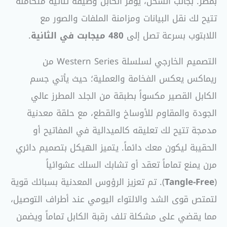
بمصر. بجانب الشحن، يوفر الكابل وظيفة ثنائية متكاملة
تتيح لك نقل البيانات ومزامنة الملفات والصور مع
اللابتوب بسرعة تصل إلى
480 ميجابت في الثانية
.
التصميم الخارجي لسلسلة Western Series من
ريماكس يعكس الفخامة والعملية؛ حيث يأتي جسم
الكابل القصير مكسواً بطبقة من الجلد المطرز عالي
الجودة والمقاوم للأوساخ والقطع، مع حلقة معدنية
مدمجة تتيح لك تعليقه كالميدالية في المفاتيح أو
الحقيبة ليكون معك دائماً. يتميز الهيكل بتصميم دائري
مرن يمنع تماماً تعقد أو تشابك السلك عشوائياً
(
Tangle-Free
). تم تعزيز الرؤوس المعدنية بسبائك قوية
لتمتص قوى الشد والالتواء اليومي عند أطراف التوصيل،
مما يقضي على مشكلة تلف رقبة الكابل تماماً ويضمن