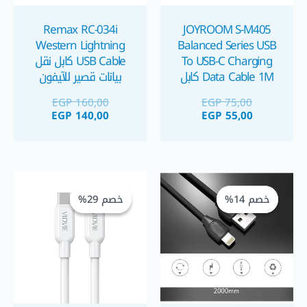
Remax RC-034i
JOYROOM S-M405
Western Lightning
Balanced Series USB
To USB-C Charging
USB Cable كابل نقل
Data Cable 1M كابل
بيانات قصير للآيفون
شحن و نقل بيانات تايب
EGP
160,00
EGP
75,00
سي
EGP
140,00
EGP
55,00
السعر
السعر
السعر
السعر
الحالي
الأصلي
الحالي
الأصلي
خصم 14%
خصم 14%
خصم 29%
خصم 29%
هو:
هو:
هو:
هو:
GP 135,00.
EGP 190,00.
EGP 60,00.
EGP 70,00.