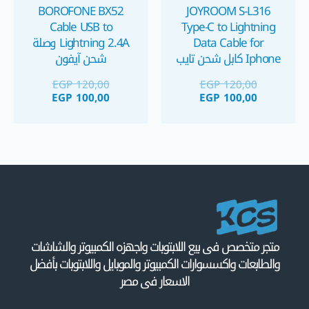
BOROFONE BX52
JOYROOM S-L316
Cable USB to
Type-C to Lightning
Data Cable for
Lightning 2.4A وصلة
Iphone كابل شحن تايب
شحن آيفون
سي ل لايتينج آيفون
EGP
120,00
EGP
120,00
EGP
100,00
EGP
100,00
متجر متخصص فى بيع اللابتوبات واجهزه الكمبيوتر والشاشات
والطابعات واكسسوارات الكمبيوتر والموبايل واللابتوبات بأفضل
الاسعار فى مصر