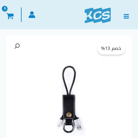
خطي
لى
لمحتوى
كمية
السعر
السعر
REMAX
خصم 13%
الأصلي
الحالي
RC-
034m
هو:
هو:
DATA
CABLE
EGP 140,00.
EGP 160,00.
WESTERN
MICRO-
USB
Output
2.1A
وصلة