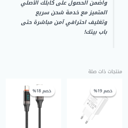
واضمن الحصول على كابلك الأصلي
المتميز مع خدمة شحن سريع
وتغليف احترافي آمن مباشرة حتى
باب بيتك!
منتجات ذات صلة
السعر
السعر
السعر
السعر
الحالي
الأصلي
الحالي
الأصلي
خصم 19%
خصم 19%
خصم 18%
خصم 18%
هو:
هو:
هو:
هو:
GP 225,00.
EGP 275,00.
EGP 110,00.
EGP 135,00.