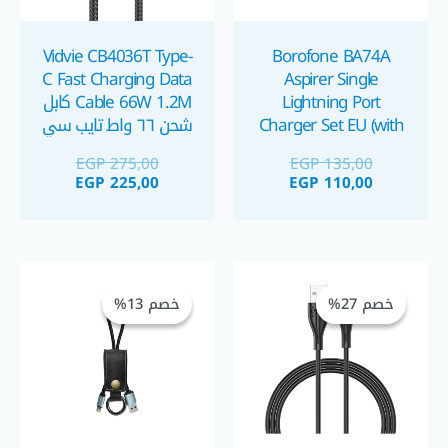
Vidvie CB4036T Type-
Borofone BA74A
C Fast Charging Data
Aspirer Single
Lightning Port
Cable 66W 1.2M كابل
Charger Set EU (with
شحن ٦٦ واط تايب سي
cable) شاحن موبايل
EGP
275,00
EGP
135,00
آيفون مع كبل كابل
EGP
225,00
EGP
110,00
لايتنينج
السعر
السعر
السعر
السعر
الحالي
الأصلي
الحالي
الأصلي
خصم 27%
خصم 27%
خصم 13%
خصم 13%
هو:
هو:
هو:
هو:
GP 140,00.
EGP 160,00.
EGP 55,00.
EGP 75,00.