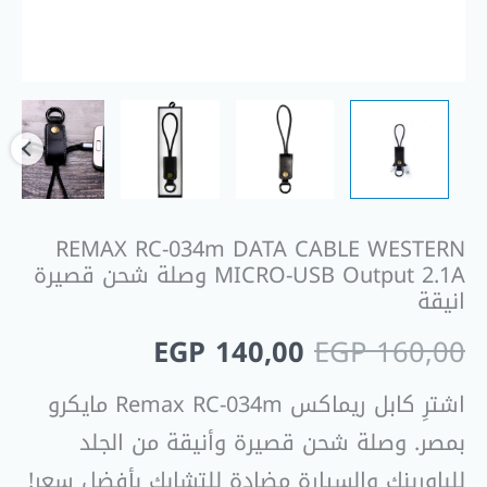
شحن
قصيرة
انيقة
REMAX RC-034m DATA CABLE WESTERN
MICRO-USB Output 2.1A وصلة شحن قصيرة
انيقة
EGP
140,00
EGP
160,00
اشترِ كابل ريماكس Remax RC-034m مايكرو
بمصر. وصلة شحن قصيرة وأنيقة من الجلد
للباوربنك والسيارة مضادة للتشابك بأفضل سعر!