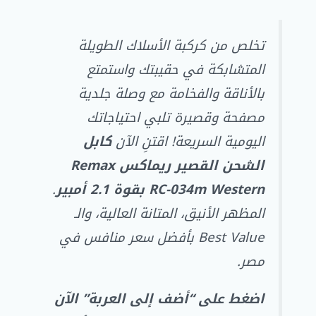
تخلص من كركبة الأسلاك الطويلة
المتشابكة في حقيبتك واستمتع
بالأناقة والفخامة مع وصلة جلدية
مصفحة وقصيرة تلبي احتياجاتك
اليومية السريعة! اقتنِ الآن
كابل
الشحن القصير ريماكس Remax
RC-034m Western بقوة 2.1 أمبير
.
المظهر الأنيق، المتانة العالية، والـ
Best Value بأفضل سعر منافس في
مصر.
اضغط على “أضف إلى العربة” الآن