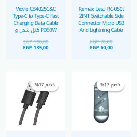
Vidvie CB4025C&C
Remax Lesu RC-050t
Type-C to Type-C Fast
2IN1 Switchable Side
Charging Data Cable
Connector Micro USB
And Lightning Cable
PD60W كابل شحن و
2M كابل شحن ٢ في ١
نقل بيانات تايب سي ٦٠
EGP
190,00
EGP
70,00
لايتينج ايفون و مايكرو
واط
EGP
135,00
EGP
60,00
ف نفس الوقت
السعر
السعر
السعر
السعر
الحالي
الأصلي
الحالي
الأصلي
خصم 17%
خصم 17%
خصم 17%
خصم 17%
هو:
هو:
هو:
هو:
GP 100,00.
EGP 120,00.
EGP 100,00.
EGP 120,00.