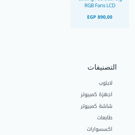
RGB Fans LCD
Screen Adjustable
EGP
890,00
Stand Mobile Holder
2×USB Ports for 12-
17inch Laptops
التصنيفات
لابتوب
اجهزة كمبيوتر
شاشة كمبيوتر
طابعات
اكسسوارات