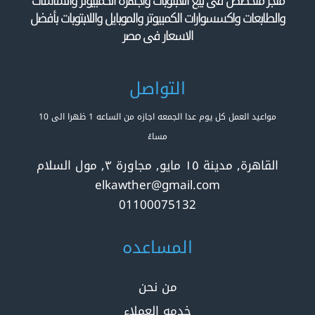
متجر متخصص فى بيع اللابتوبات واجهزه الكمبيوتر والشاشات
والطابعات واكسسوارات الكمبيوتر والموبايل واللابتوبات بأفضل
الاسعار فى مصر
التواصل
مواعيد العمل كل يوم عدا الجمعه اجازه من الساعه 1 ظهرا الى 10
مساءً
القاهرة, مدينة ١٥ مايو, مجاورة ٣, مول السلام
elkawther@gmail.com
01100075132
المساعده
من نحن
خدمه العملاء