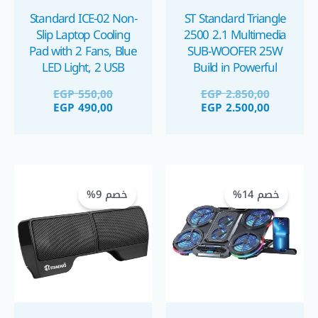
Standard ICE-02 Non-
ST Standard Triangle
Slip Laptop Cooling
2500 2.1 Multimedia
Pad with 2 Fans, Blue
SUB-WOOFER 25W
LED Light, 2 USB
Build in Powerful
Amplifier صبووفر
Ports مبرد لابتوب
EGP
550,00
EGP
2.850,00
ستاندر ٢٥ واط مع
EGP
490,00
EGP
2.500,00
امبليفاير مدمج
السعر
السعر
السعر
السعر
الحالي
الأصلي
الحالي
الأصلي
خصم 14%
خصم 9%
هو:
هو:
هو:
هو:
GP 575,00.
GP 525,00.
EGP 1.250,00.
EGP 1.075,00.