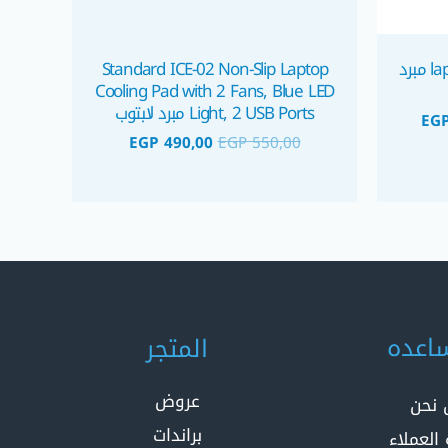
laptop Cooler Standard ICE-08 مبرد
Standard ICE-02 Non-Slip Laptop
Cooling Pad with 2 Fans, Blue LED
Light, 2 USB Ports مبرد لابتوب
EG
EGP
490,00
EGP
550,00
اعده
المتجر
عروض
 نحن
براندات
العملاء