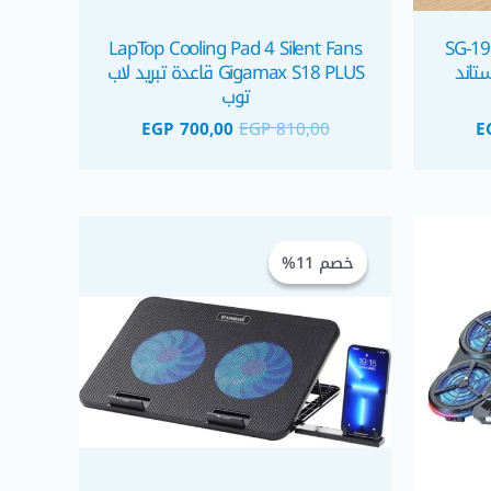
LapTop Cooling Pad 4 Silent Fans
SG-19
Metal Laptop Stan ستاند
Gigamax S18 PLUS قاعدة تبريد لاب
توب
EGP
700,00
EGP
810,00
E
السعر
السعر
السعر
الحالي
الأصلي
الحالي
خصم 11%
خصم 11%
هو:
هو:
هو:
EGP 490,00.
EGP 550,00.
EGP 1.075,00.
EGP