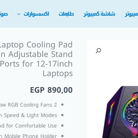
بيوتر
شاشة كمبيوتر
طابعات
اكسسوارات
صوت
Laptop Cooling Pad
n Adjustable Stand
orts for 12-17inch
Laptops
EGP
890,00
2 Large High-Airflow RGB Cooling Fans
an Speed & Light Modes
nd for Comfortable Use
-in Mobile Phone Holder