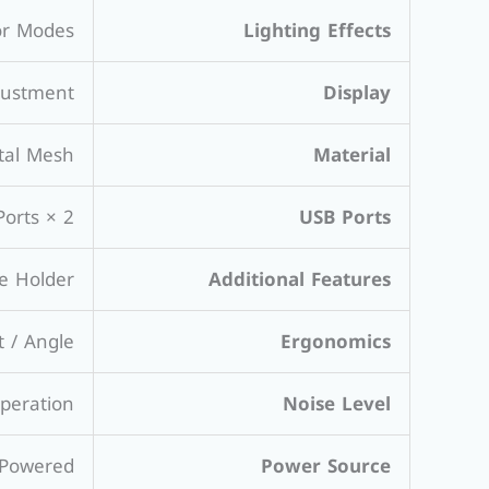
or Modes
Lighting Effects
justment
Display
tal Mesh
Material
2 × USB Ports
USB Ports
e Holder
Additional Features
t / Angle
Ergonomics
peration
Noise Level
Powered
Power Source