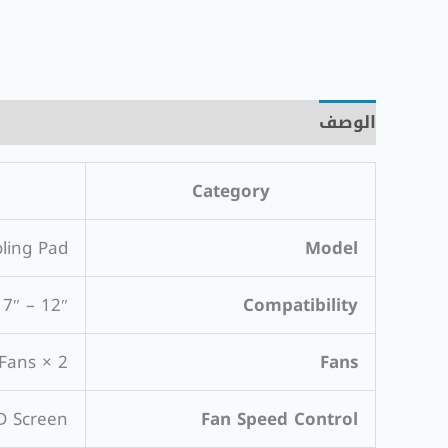
الوصف
مراجعات (0)
Category
ling Pad
Model
12″ – 17″ Laptops
Compatibility
2 × Large High-Performance RGB Fans
Fans
CD Screen
Fan Speed Control