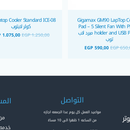
Gigamax GM90 LapTop Co
Pad – 5 Silent Fan With 
كولر لابتوب
holder and USB Power مبرد لاب
P
1.075,00
EGP
1.250,00
توب
EGP
590,00
EGP
650,
التواصل
المس
مواعيد العمل كل يوم عدا الجمعه اجازه
تر
من
من الساعه 1 ظهرا الى 10 مساءً
خدمه 