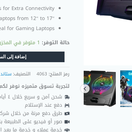
 for Extra Connectivity
aptops from 12″ to 17″
deal for Gaming Laptops
حالة التوفر:
1 متوفر في المخزون
إضافة إلى الس
رمز المنتج:
4063
التصنيف:
ستاند 
لتجربة تسوق متميزه نوفر لكم 
شحن آمن و سريع خلال ٤ أيام عمل
دفع عند الإستلام
طرق دفع مرنة من خلال شرك
صور أو فيديو على الطبيعة بنا
خدمة عملاء و خدمة ما بعد ا