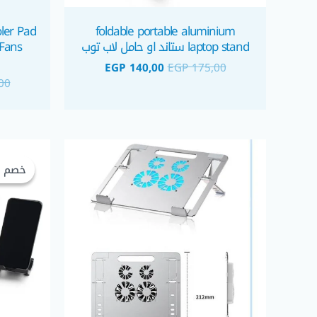
ler Pad
foldable portable aluminium
laptop stand ستاند او حامل لاب توب
 Fans
EGP
140,00
EGP
175,00
00
خصم 9%
خصم 9%