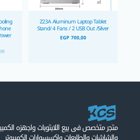
oling
Z23A Aluminum Laptop Tablet
Phone
Stand/ 4 Fans / 2 USB Out /Silver
EGP
700,00
00
متجر متخصص فى بيع اللابتوبات واجهزه الكمبيو
والشاشات والطابعات واكسسوارات الكمبيوتر