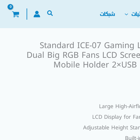
يات
شبكات
Standard ICE-07 Gaming 
Dual Big RGB Fans LCD Scree
Mobile Holder 2×USB P
LCD Display for F
Adjustable Height Sta
Built