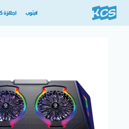
خطي
لى
لابتوب
اجهزة كم
لمحتوى
كمية
Standard
ICE-
07
Gaming
Laptop
Cooling
Pad
Dual
Big
RGB