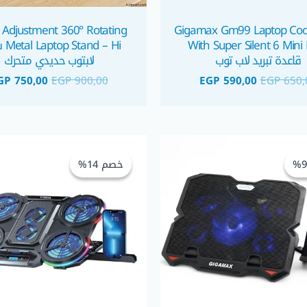
 Adjustment 360° Rotating
Gigamax Gm99 Laptop Coo
With Super Silent 6 Mini
d – Hi
قاعدة تبريد لاب توب
لابتوب حديدي متحرك
GP
750,00
EGP
900,00
EGP
590,00
EGP
650,
السعر
السعر
السعر
الأصلي
الحالي
الأصلي
خصم 14%
خصم 14%
هو:
هو:
هو:
 1.250,00.
EGP 590,00.
EGP 650,00.