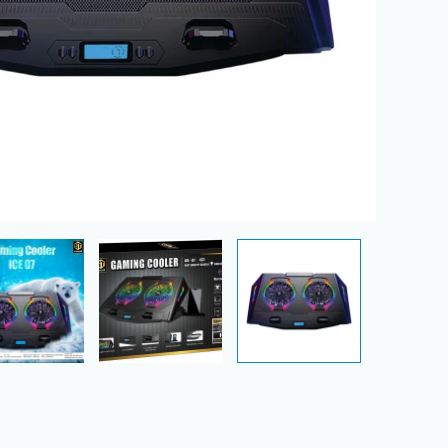
Fans
LCD
Screen
Adjustable
Stand
Mobile
Holder
2×USB
Ports
for
12-
17inch
Laptops