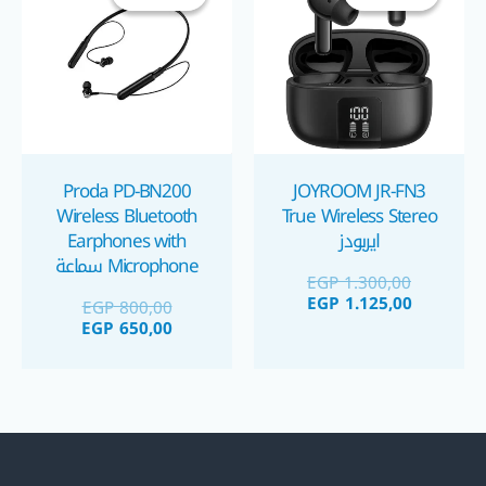
GP 650,00.
EGP 800,00.
EGP 1.125,00.
EGP 1.300,00.
Proda PD-BN200
JOYROOM JR-FN3
Wireless Bluetooth
True Wireless Stereo
ايربودز
Earphones with
Microphone سماعة
EGP
1.300,00
بلوتوث رياضية
EGP
1.125,00
EGP
800,00
EGP
650,00