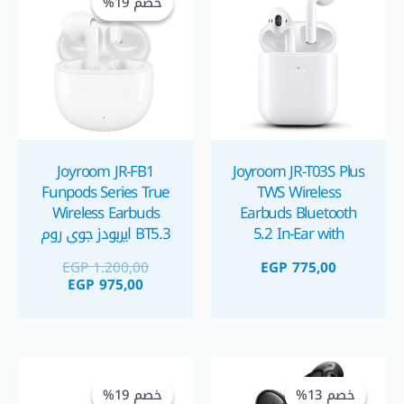
خصم 19%
خصم 19%
هو:
هو:
 1.200,00.
GP 975,00.
Joyroom JR-FB1
Joyroom JR-T03S Plus
Funpods Series True
TWS Wireless
Wireless Earbuds
Earbuds Bluetooth
5.2 In-Ear with
BT5.3 ايربودز جوي روم
Charging Case –
EGP
1.200,00
EGP
775,00
White ايربودز جويروم
EGP
975,00
السعر
السعر
السعر
السعر
الحالي
الأصلي
الحالي
الأصلي
خصم 13%
خصم 13%
خصم 19%
خصم 19%
هو:
هو:
هو:
هو: