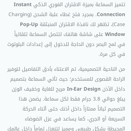
تتميز السماعة بميزة الاقتران الفوري الذكي
Instant
Connection
. بمجرد فتح غطاء علبة الشحن (Charging
Case)، تظهر لك نافذة الاقتران المنبثقة
Pop-Up
Window
على شاشة هاتفك لتتصل السماعة تلقائياً
في لمح البصر دون الحاجة للدخول إلى إعدادات البلوتوث
في كل مرة.
من الناحية التصميمية، تم الاعتناء بأدق التفاصيل لتوفير
الراحة القصوى للمستخدم؛ حيث تأتي السماعة بتصميم
داخل الأذن
In-Ear Design
مريح للغاية وخفيف الوزن
يبلغ حوالي 3.8 جرام فقط لكل سماعة. يضمن هذا
التصميم ثباتاً ممتازاً داخل أذنك حتى أثناء الحركة
السريعة أو الجري، كما يساعد في عزل الضوضاء
المحيطة بشكل طبيعي ومميز لتنعزل تماماً داخل عالمك