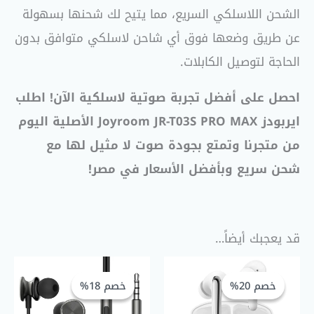
الشحن اللاسلكي السريع، مما يتيح لك شحنها بسهولة
عن طريق وضعها فوق أي شاحن لاسلكي متوافق بدون
الحاجة لتوصيل الكابلات.
احصل على أفضل تجربة صوتية لاسلكية الآن! اطلب
ايربودز Joyroom JR-T03S PRO MAX الأصلية اليوم
من متجرنا وتمتع بجودة صوت لا مثيل لها مع
شحن سريع وبأفضل الأسعار في مصر!
قد يعجبك أيضاً…
السعر
السعر
السعر
السعر
الحالي
الأصلي
الحالي
الأصلي
خصم 20%
خصم 20%
خصم 18%
خصم 18%
هو:
هو:
هو:
هو:
GP 180,00.
EGP 220,00.
EGP 1.600,00.
EGP 2.000,00.