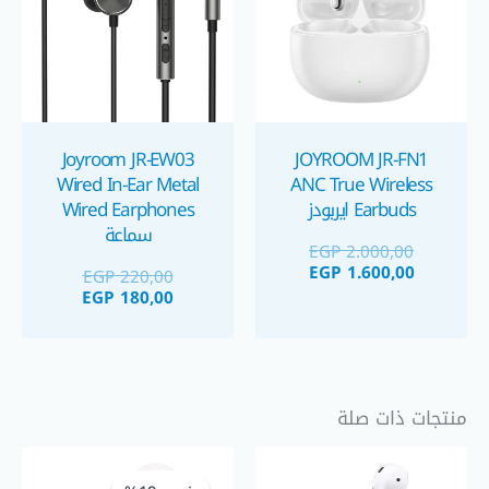
Joyroom JR-EW03
JOYROOM JR-FN1
Wired In-Ear Metal
ANC True Wireless
Earbuds ايربودز
Wired Earphones
سماعة
EGP
2.000,00
EGP
1.600,00
EGP
220,00
EGP
180,00
منتجات ذات صلة
السعر
السعر
الحالي
الأصلي