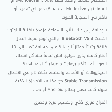
استخدام سماعة واحدة فقط (Monoaural Mode) أو
السماعتين معاً (Binaural Mode) دون أي تعقيد أو
تأخير في استجابة الصوت.
بالإضافة إلى ذلك، تأتي السماعة مزودة بتقنية البلوتوث
الأحدث
Bluetooth V5.3
، والتي توفر سرعة اتصال
فائقة وثباتاً ممتازاً للإشارة على مسافة تصل إلى 10
أمتار كاملة بدون حواجز. انسَ تماماً مشاكل انقطاع
الصوت أو التأخير (Audio Delay) أثناء مشاهدة
الفيديوهات أو الألعاب، واستمتع بثبات تام في الاتصال
Stable Transmission
مع مختلف الأجهزة الذكية
سواء كانت تعمل بنظام Android أو iOS.
اقتران فوري ذكي وتصميم مريح وعصري