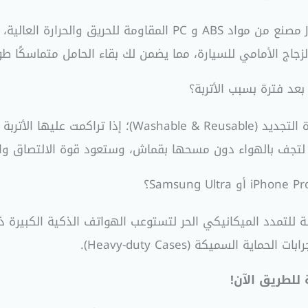
الهيكل الخارجي ل حامل موبايل Joyroom JR-ZS259 مصنع من مواد BS
اج الأمامي للسيارة، مما يضمن لك بقاء الحامل متماسكًا طوا
عد فترة بسبب الأتربة؟
تتميز قاعدة الجل في هذا الموديل بأنها قابلة لإعادة الت
تجف بالهواء دون مسحها بقماش، وستعود قوة الالتصاق والج
السميكة (Heavy-duty Cases).
للطريق الآن!