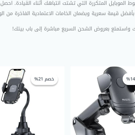
 الموبايل المتكررة التي تشتت انتباهك أثناء القيادة. احص
فضل قيمة سعرية وبضمان الخامات الاعتمادية الفاخرة من الو
ك واستمتع بعروض الشحن السريع مباشرة إلى باب بيتك!
السعر
السعر
السعر
الأصلي
الحالي
الأصلي
خصم 21%
خصم 21%
هو:
هو:
هو:
GP 600,00.
EGP 250,00.
EGP 290,00.