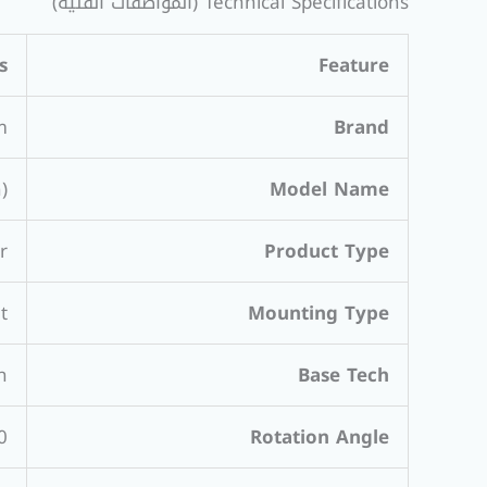
Technical Specifications (المواصفات الفنية)
s
Feature
m
Brand
)
Model Name
Product Type
er
Mounting Type
unt
h
Base Tech
Rotation Angle
360 l Joint