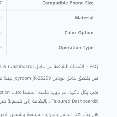
Compatibility)
Compatible Phone Size
e
Material
Color Option
ck
e
Operation Type
FAQ – الأسئلة الشائعة عن حامل Joyroom JR-ZS259 (Dashboard)
هل يلتصق حامل موبايل Joyroom JR-ZS259 جيدًا على أسطح التابلوه الخشنة؟
(Textured Dashboards)، بالإضافة إلى كبسولة تفريغ الهواء الذكية (Vacuum Lock) التي تقوم بسحب الهواء تمامًا لضمان أعلى مستويات الالتصاق والثبات.
هل يتأثر هذا الحامل بالحرارة المرتفعة وشمس الص