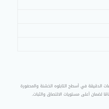
صممة خصيصًا لتملأ الفراغات الدقيقة في أسطح التابلوه الخشنة والمحفورة