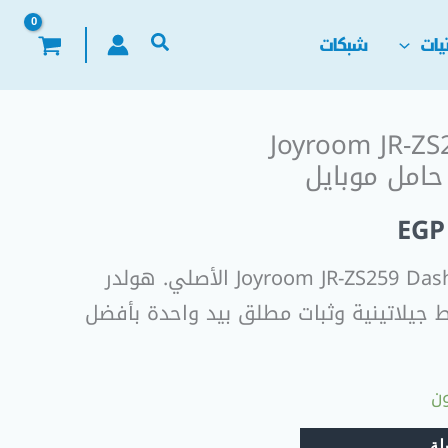
يات
شبكات
Joyroom JR-ZS
السعر
الحالي
EGP
هو:
اشتري حامل موبايل Joyroom JR-ZS259 Dashboard الأصلي. هولدر
EGP 325,00.
EGP
جيلاتينية وثبات مطلق بيد واحدة بأفضل
لة