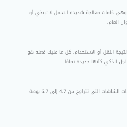
A و PC المقاومة للحريق والحرارة العالية، وهي خامات معالجة شديدة التحمل لا ترتخي أو
ل العام.
جديد (Washable & Reusable)؛ إذا تراكمت عليها الأتربة نتيجة النقل أو الاستخدام، كل ما عليك فعله هو
ل الذكي كأنها جديدة تمامًا.
نعم، المشابك الجانبية والقاعدة السفلية للحامل قابلة للتمدد الميكانيكي الحر لتستوعب الهواتف الذكية الكبيرة ذات الشاشات التي تتراوح من 4.7 إلى 6.7 بوصة