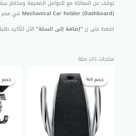
توقف عن المعاناة مع الحوامل الضعيفة ومخاطر سقوط
Mechanical Car holder (Dashboard)
في مصر بأ
اضغط على زر
“إضافة إلى السلة”
الآن لتأكيد طلب
منتجات ذات صلة
السعر
السعر
الأصلي
الحالي
خصم 9%
خصم 9%
خصم 14%
خصم 14%
هو:
هو:
EGP 499,00.
EGP 550,00.