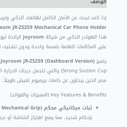
الوصف
معلومات إضافية
مراجعات (0)
إذا كنت تبحث عن الأمان الكامل لهاتفك الذكي وتريد
Joyroom JR-ZS259 Mechanical Car Phone Holder (نسخة التابلوه oard
هذا الهولدر الذكي من شركة
Joyroom
على المكالمات الهامة بلمسة واحدة ودون تشتيت انت
يتميز
Joyroom JR-ZS259 (Dashboard Version)
Strong Suction Cup) والتي تتحمل 
مصر الذين يبحثون عن خامات بريميوم تعيش طويلاً.
Key Features & Benefits (المميزات والفوائد)
ثبات ميكانيكي محكم (Ultra-Stable Mechanical Grip):
بإحكام شديد، مما يمنع اهتزاز الشاشة أو حرك