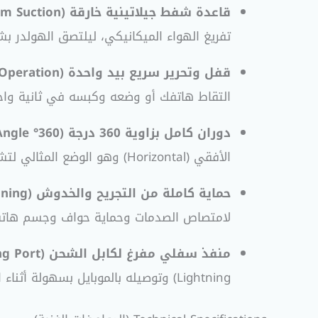
قاعدة شفط جيلاتينية خارقة (Super Strong Vacuum Suction):
تفريغ الهواء الميكانيكي، ليلتصق الهولدر ب
قفل وتحرير سريع بيد واحدة (One-Hand Operation):
التقاط هاتفك أو وضعه وكبسه في ثانية واحد
دوران كامل بزاوية 360 درجة (360° Flexible Viewing Angle):
الأفقي (Horizontal) وهو الوضع المثالي لتشغيل الجي بي إس والخرائط، أو الوضع الرأسي (Vertical) المريح للمكالمات.
حماية كاملة من التجريح والخدوش (Anti-Slip Silicone Cushioning):
لامتصاص الصدمات وحماية حواف وجسم هاتفك أو الجراب (Case) ال
منفذ سفلي مفرغ لكابل الشحن (Reserved Charging Port):
Lightning) وتوصيله بالموبايل بسهولة أثناء القيادة، دون ثني السلك أو التأثير على استقرار الهاتف.