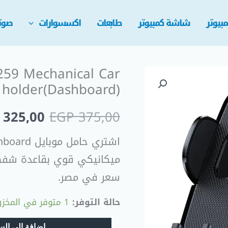
بيوتر
شاشة كمبيوتر
طابعات
اكسسوارات
صوت
259 Mechanical Car
السعر
holder(Dashboard) حامل موبايل
الأصلي
325,00
EGP
375,00
هو:
 375,00.
ميكانيكي قوي بقاعدة شفط 
سعر في مصر.
حالة التوفر:
1 متوفر في المخزون
إضافة إلى الس