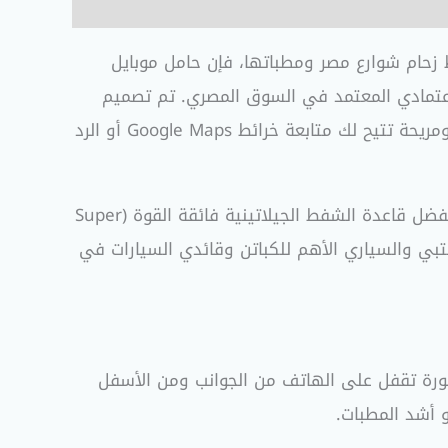
ط زحام شوارع مصر ومطباتها، فإن حامل موبايل
اعتمادي المعتمد في السوق المصري. تم تصميم
الرائدة ليوضع مباشرة على تابلوه السيارة، مما يمنحك تجربة قيادة آمنة ومريحة تتيح لك متابعة خرائط Google Maps أو الرد
بهندسة ميكانيكية متطورة تضمن ثباتًا مطلقًا بنسبة 100% بفضل قاعدة الشفط الجيلاتينية فائقة القوة (Super
ار المكتبي والسياري الأهم للكباتن وقائدي السيارات في
ورة تقفل على الهاتف من الجوانب ومن الأسفل
و أشد المطبات.