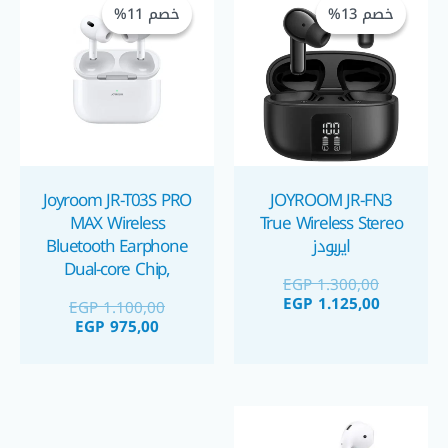
خصم 13%
خصم 13%
خصم 11%
خصم 11%
هو:
هو:
هو:
هو:
 1.100,00.
GP 975,00.
EGP 1.125,00.
EGP 1.300,00.
Joyroom JR-T03S PRO
JOYROOM JR-FN3
MAX Wireless
True Wireless Stereo
ايربودز
Bluetooth Earphone
Dual-core Chip,
EGP
1.300,00
Instant Connection,
EGP
1.125,00
EGP
1.100,00
Stable Transmission
EGP
975,00
سماعة اذن ايربودز