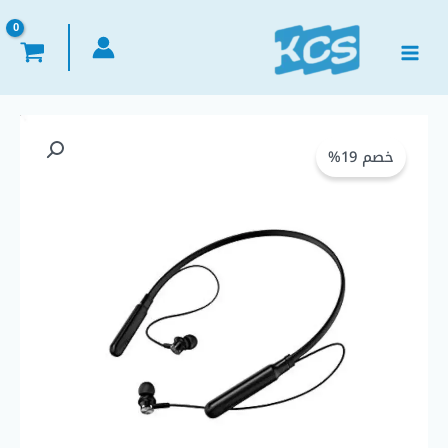
خطي
لى
لمحتوى
كمية
السعر
السعر
Proda
خصم 19%
الأصلي
الحالي
PD-
BN200
هو:
هو:
Wireless
Bluetooth
EGP 650,00.
EGP 800,00.
Earphones
with
Microphone
سماعة
بلوتوث
رياضية