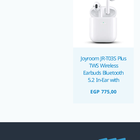
Joyroom JR-T03S Plus
TWS Wireless
Earbuds Bluetooth
5.2 In-Ear with
Charging Case –
EGP
775,00
White ايربودز جويروم