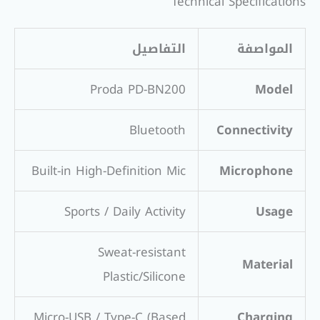
Technical Specifications
المواصفة
التفاصيل
Proda PD-BN200
Model
Bluetooth
Connectivity
Built-in High-Definition Mic
Microphone
Sports / Daily Activity
Usage
Sweat-resistant
Material
Plastic/Silicone
Micro-USB / Type-C (Based
Charging