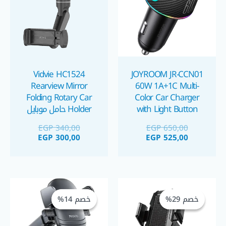
Vidvie HC1524
JOYROOM JR-CCN01
Rearview Mirror
60W 1A+1C Multi-
Folding Rotary Car
Color Car Charger
with Light Button
Holder حامل موبايل
شاحن سيارة سريع
EGP
340,00
EGP
650,00
EGP
300,00
EGP
525,00
السعر
السعر
السعر
السعر
الحالي
الأصلي
الحالي
الأصلي
خصم 29%
خصم 29%
خصم 14%
خصم 14%
هو:
هو:
هو:
هو:
GP 250,00.
EGP 290,00.
EGP 300,00.
EGP 425,00.