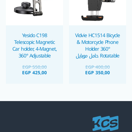
Yesido C198
Vidvie HC1514 Bicycle
Telescopic Magnetic
& Motorcycle Phone
Car holder, 4-Magnet,
Holder 360°
Rotatable حامل موبايل
360° Adjustable
للموتوسيكل
Holder هولدر موبايل
EGP
550,00
EGP
400,00
EGP
425,00
EGP
350,00