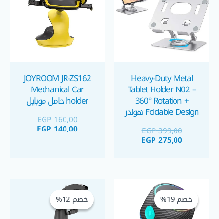
JOYROOM JR-ZS162
Heavy-Duty Metal
Mechanical Car
Tablet Holder N02 –
360° Rotation +
holder حامل موبايل
Foldable Design هولدر
EGP
160,00
تابلت
EGP
140,00
EGP
399,00
EGP
275,00
السعر
السعر
السعر
السعر
الحالي
الأصلي
الحالي
الأصلي
خصم 19%
خصم 19%
خصم 12%
خصم 12%
هو:
هو:
هو:
هو:
GP 300,00.
EGP 340,00.
EGP 525,00.
EGP 650,00.