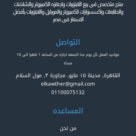
متجر متخصص فى بيع اللابتوبات واجهزه الكمبيوتر والشاشات
والطابعات واكسسوارات الكمبيوتر والموبايل واللابتوبات بأفضل
الاسعار فى مصر
التواصل
مواعيد العمل كل يوم عدا الجمعه اجازه من الساعه 1 ظهرا الى 10
مساءً
القاهرة, مدينة ١٥ مايو, مجاورة ٣, مول السلام
elkawther@gmail.com
01100075132
المساعده
من نحن