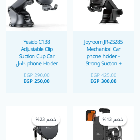
Yesido C138
Joyroom JR-ZS285
Adjustable Clip
Mechanical Car
Suction Cup Car
phone holder –
Strong Suction +
phone Holder حامل
One-Hand Lock &
موبايل للسيارة
EGP
290,00
EGP
425,00
360° Rotation هولدر
EGP
250,00
EGP
300,00
موبايل
السعر
السعر
السعر
السعر
الحالي
الأصلي
الحالي
الأصلي
خصم 13%
خصم 13%
خصم 23%
خصم 23%
هو:
هو:
هو:
هو:
GP 425,00.
EGP 550,00.
EGP 350,00.
EGP 400,00.