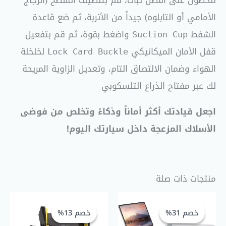
الأمامي أو التابلوه) جيداً من الأتربة، ثم ضع قاعدة
الشفط
واضغط بقوة، ثم قم بتفعيل
Suction Cup
قفل الأمان الميكانيكي
لخلخلة
Lock Card Buckle
الهواء وضمان الالتصاق التام، وتعديل الزاوية المريحة
لك عبر مفتاح الذراع التلسكوبي
اجعل قيادتك أكثر أماناً وذكاءً وتخلص من فوضى
الأسلاك المزعجة داخل سيارتك اليوم!
منتجات ذات صلة
السعر
السعر
السعر
السعر
الحالي
الأصلي
الحالي
الأصلي
خصم 31%
خصم 31%
خصم 13%
خصم 13%
هو:
هو:
هو:
هو:
GP 140,00.
EGP 160,00.
EGP 275,00.
EGP 399,00.