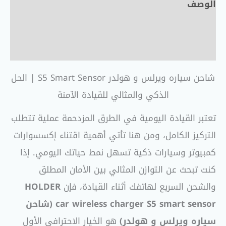
الوصف
معلومات إضافية
مراجعات (0)
شاحن سياره ويرلس و هولدر S5 Smart Sensor | الحل
الذكي والمثالي للقيادة الآمنة
تعتبر القيادة اليومية في الطرق المزدحمة عملية تتطلب
التركيز الكامل، ومن هنا تأتي أهمية اقتناء إكسسوارات
كمبيوتر وسيارات ذكية تسهل نمط حياتك اليومي. إذا
كنت تبحث عن التوازن المثالي بين الأمان المطلق
والشحن السريع لهاتفك أثناء القيادة، فإن
HOLDER
car wireless charger S5 smart sensor (شاحن
سياره ويرلس و هولدر)
هو الخيار الاحترافي الأول