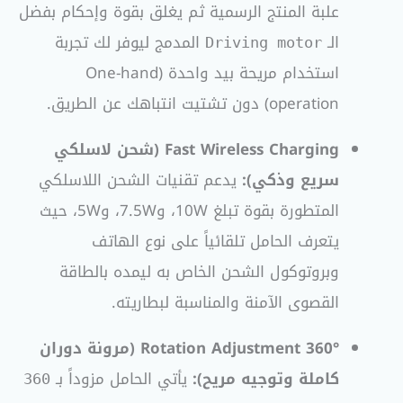
علبة المنتج الرسمية
ثم يغلق بقوة وإحكام بفضل
الـ
المدمج ليوفر لك تجربة
Driving motor
استخدام مريحة بيد واحدة (One-hand
operation) دون تشتيت انتباهك عن الطريق.
Fast Wireless Charging (شحن لاسلكي
سريع وذكي):
يدعم تقنيات الشحن اللاسلكي
المتطورة بقوة تبلغ 10W، و7.5W، و5W، حيث
يتعرف الحامل تلقائياً على نوع الهاتف
وبروتوكول الشحن الخاص به ليمده بالطاقة
القصوى الآمنة والمناسبة لبطاريته.
360° Rotation Adjustment (مرونة دوران
كاملة وتوجيه مريح):
يأتي الحامل مزوداً بـ
360