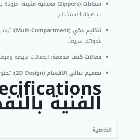
سحابات (Zippers) معدنية متينة:
لسهولة الاستخدام
.
تنظيم ذكي (Multi-Compartment):
توفر ا
لأدواتك سريعاً
.
حمالات كتف مدعمة:
الحمالات عريضة ومبطنة
تصميم ثنائي الأقسام (2D Design):
تحتوي
الفنية بالتف
الخاصية