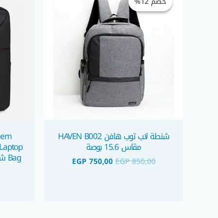
خصم 12%
خصم 12%
هو:
هو:
EGP 750,00.
EGP 850,00.
شنطة لاب توب هافن HAVEN B002
iem
مقاس 15.6 بوصة
Laptop
Bag
EGP
750,00
EGP
850,00