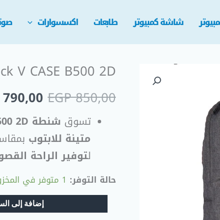
بيوتر
شاشة كمبيوتر
طابعات
اكسسوارات
صوت
Backpack V CASE B500 2D شنطة ل
السعر
790,00
EGP
850,00
الأصلي
تسوق
شنطة
500 2D
هو:
متينة للابتوب
بمقاسا
 850,00.
ل
توفير الراحة الق
حالة التوفر:
1 متوفر في المخزون
إضافة إلى الس