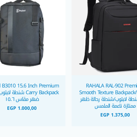
l B3010 15.6 Inch Premium
RAHALA RAL-902 Prem
Smooth Texture Backpack/
Carry Backpack شنطة 
 شنطة لابتوب/شنطة رحالة ظهر
ضهر مقاس ١٥.٦
ممتازة ناعمة الملمس
EGP
1.000,00
EGP
1.375,00