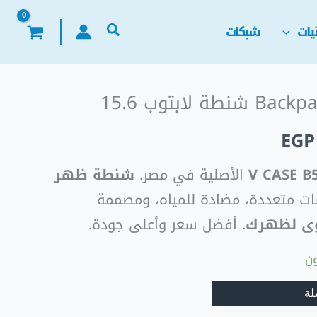
يات
شبكات
ابتوب 15.6
السعر
EGP
الحالي
V CASE B
الأصلية في مصر.
شنطة ظهر
هو:
ت متعددة، مضادة للمياه، ومصممة
EGP 790,00.
EGP
صوى لظهرك
. أفضل سعر وأعلى جودة.
لة