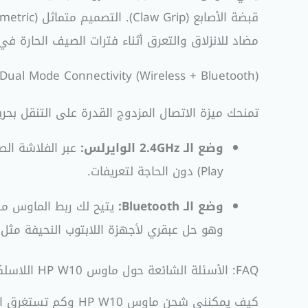
مضاد للانزلاق والتعرق أثناء فترات الصيف الحارة في
Dual Mode Connectivity (Wireless + Bluetooth)
تمنحك ميزة الاتصال المزدوج القدرة على التنقل بحري
وضع الـ 2.4GHz الوايرلس:
Play) دون الحاجة لتعريفات.
وضع الـ Bluetooth:
وهو حل عبقري لأجهزة اللابتوب النحيفة مثل MacBooks وأجهزة Ultrabooks التي تأتي بمنافذ محدودة
FAQ: الأسئلة الشائعة حول ماوس HP W10 اللاسلكي
كيف يمكنني شحن ماوس HP W10 وكم تستغرق البطارية؟