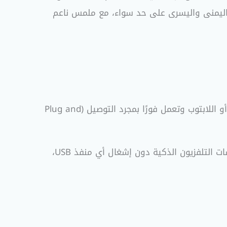
دام لكل من مستخدمي اليد اليمنى واليسرى على حد سواء، مع ملمس ناعم
عبر الفلاشة الصغيرة (USB Nano Receiver) التي يتم تركيبها في الكمبيوتر أو اللابتوب وتعمل فورًا بمجرد التوصيل (Plug and
يتيح لك ربط الماوس مباشرة باللابتوب الحديث، التابلت، أو حتى الموبايل الذكي وشاشات التلفزيون الذكية دون إشغال أي منفذ USB،