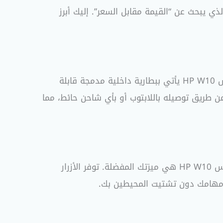
محلي الذي يبحث عن “القيمة مقابل السعر”. إليك أبرز
وداعًا لتعطل العمل المفاجئ بسبب نفاد البطاريات والبحث عن بطاريات AA أو AAA جديدة في منتصف الليل. ماوس HP W10 يأتي ببطارية داخلية مدمجة قابلة
 طريق توصيله باللابتوب أو بأي شاحن حائط، مما
إذا كنت ممن يفضلون العمل ليلاً في هدوء، أو تتواجد في بيئة عمل مكتبية مزدحمة، فإن الأزرار الصامتة في ماوس HP W10 هي ميزتك المفضلة. توفر الأزرار