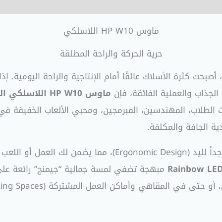
ماوس HP W10 اللاسلكي
حرية الحركة والراحة المطلقة
أصبحت كثرة الأسلاك عائقًا أمام الإنتاجية والراحة اليومية.
جذاب والعملية الفائقة، فإن
ماوس HP W10 اللاسلكي المضيء (Rechargeable)
ت الطلاب، المهندسين، المبرمجين، ومحبي الألعاب الخفيفة ف
دية الجافة والمكلفة.
يتميز ماوس HP W10 بهيكل خارجي انسيابي مريح جداً لليد (gn
Rainbow LE
 في المقاهي وأماكن العمل المشتركة (Co-working Spaces).