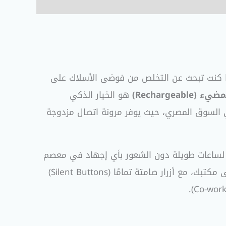
 إذا كنت تبحث عن التخلص من فوضى الأسلاك على
هو الخيار الذكي
ي السوق المصري، حيث يوفر مرونة اتصال مزدوجة
Ergonomic Desi)، مما يضمن لك العمل أو اللعب لساعات طويلة دون الشعور بأي إجهاد في معصم
مبهجة تضفي لمسة جمالية “جيمنج” رائعة على مكتبك، مع أزرار صامتة تمامًا (Silent Buttons)