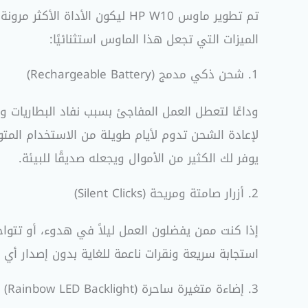
تم تطوير ماوس HP W10 ليكون ال
الميزات التي تجعل هذا الماوس استثنائيًا:
1. شحن ذكي مدمج (Rechargeable Battery)
لإعادة الشحن تدوم لأيام طويلة من الاستخدام الم
يوفر لك الكثير من الأموال ويجعله صديقًا للبيئة.
2. أزرار صامتة ومريحة (Silent Clicks)
استجابة سريعة ونقرات ناعمة للغاية بدون إصدار أي صوت إزعاج (Clicky Noise)، مما يسمح لك بالتركيز الكامل في مها
3. إضاءة متغيرة ساحرة (Rainbow LED Backlight)