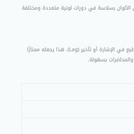
داة عمل تقليدية إلى قطعة فنية مضيئة بفضل نظام الإضاءة الخلفية الـ Rainbow LED. تتنقل الألوان بسلاسة في دورات لونية متعددة ومختلفة
كاملة دون أي تقطيع في الإشارة أو تأخير (Lag). هذا يجعله ممتازًا
 والمحاضرات بسهولة.