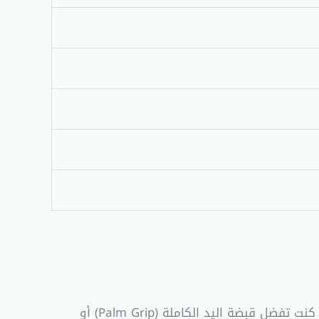
يأتي ماوس HP W10 بأبعاد مدروسة بعناية (113mm x 60mm x 37mm) ليلائم جميع أحجام الأيدي تقريبًا، سواء كنت تفضل قبضة اليد الكاملة (Palm Grip) أو