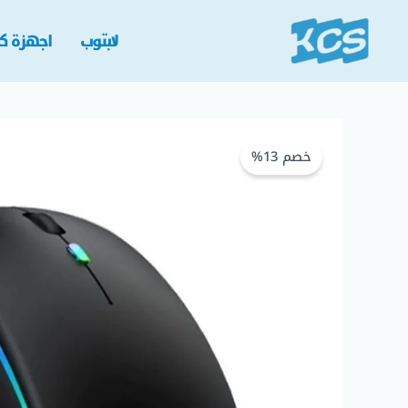
خطي
لى
لابتوب
اجهزة كم
لمحتوى
خصم 13%