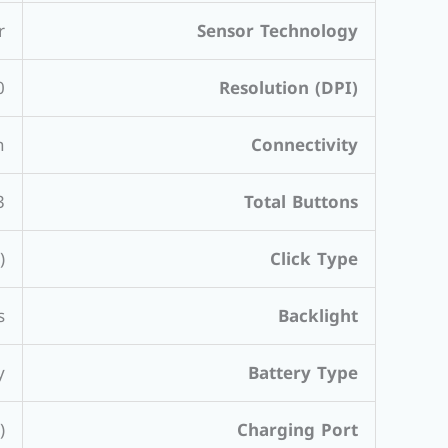
r
Sensor Technology
ch)
Resolution (DPI)
h
Connectivity
ight click, Scroll Wheel)
Total Buttons
)
Click Type
s
Backlight
y
Battery Type
)
Charging Port