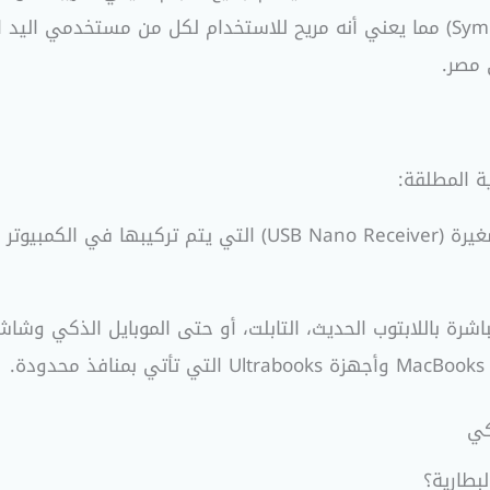
قبضة الأصابع (Claw Grip). التصميم متماثل (Symmetric) مما يعني أنه مريح للاستخ
 مصر.
ة المطلقة:
.