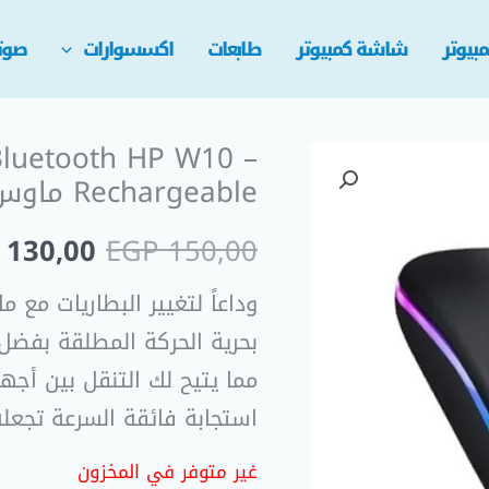
بيوتر
شاشة كمبيوتر
طابعات
اكسسوارات
صوت
luetooth HP W10 –
السعر
Rechargeable ماوس
الأصلي
130,00
EGP
150,00
هو:
وداعاً لتغيير البطاريات مع 
 150,00.
بحرية الحركة المطلقة بفضل 
مما يتيح لك التنقل بين أج
استجابة فائقة السرعة تجعله 
غير متوفر في المخزون