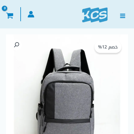
خطي
لى
لمحتوى
كمية
السعر
السعر
شنطة
خصم 12%
الأصلي
الحالي
لاب
توب
هو:
هو:
هافن
HAVEN
EGP 750,00.
EGP 850,00.
B002
مقاس
15.6
بوصة