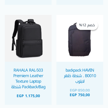
شنطة يد لابتوب
السعر
السعر
الحالي
الأصلي
خصم 12%
خصم 12%
هو:
هو:
EGP 750,00.
EGP 850,00.
RAHALA RAL-503
backpack HAVEN
B0010 . شنطة ظهر
Premiem Leather
لابتوب
Texture Laptop
Packback/Bag شنطة
EGP
850,00
لابتوب/شنطة ظهر
EGP
750,00
EGP
1.175,00
بملمس جلد فاخر