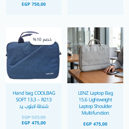
Protection
EGP
750,00
Black/Blue/Grey
شنطة يد لابتوب 15.6
السعر
السعر
الحالي
الأصلي
خصم 10%
خصم 10%
هو:
هو:
GP 475,00.
EGP 525,00.
Hand bag COOLBAG
LENZ Laptop Bag
SOFT 13.3 – R213
15.6 Lightweight
Laptop Shoulder
شنطة لابتوب يد
Multi-function
EGP
525,00
Waterproof Leather
EGP
475,00
EGP
475,00
Handbag Black/Silver