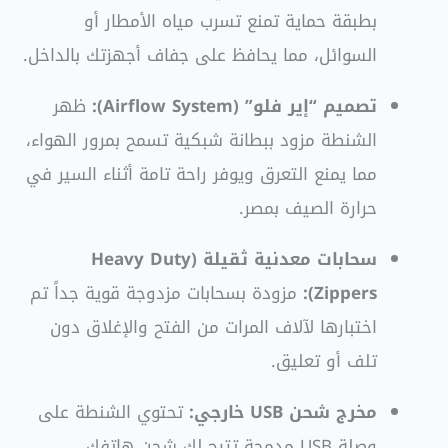
بطبقة حماية تمنع تسرب مياه الأمطار أو
السوائل، مما يحافظ على جفاف أجهزتك بالداخل
.
تصميم “إير فلو” (Airflow System):
ظهر
الشنطة مزود ببطانة شبكية تسمح بمرور الهواء،
مما يمنع التعرق ويوفر راحة تامة أثناء السير في
حرارة الصيف بمصر
.
سحابات معدنية ثقيلة (Heavy Duty
Zippers):
مزودة بسحابات مزدوجة قوية جداً تم
اختبارها لآلاف المرات من الفتح والإغلاق دون
تلف أو تعليق
.
مخرج شحن USB خارجي:
تحتوي الشنطة على
وصلة USB مدمجة تتيح لك شحن هاتفك