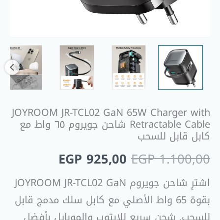
JOYROOM JR-TCL02 GaN 65W Charger with
Retractable Cable شاحن جويروم ٦٥ واط مع
كابل قابل للسحب
EGP
925,00
EGP
1.100,00
اشترِ شاحن جويروم JOYROOM JR-TCL02 GaN
بقوة 65 واط الأصلي مع كابل سلك مدمج قابل
للسحب. شحن سريع للابتوب والموبايل بأفضل