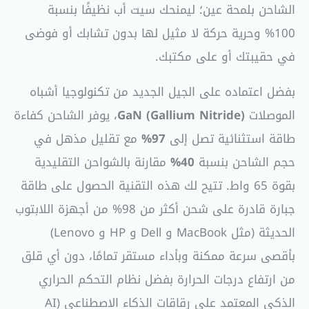
الشاحن بلمحة عين؛ ليمنحك سيت أب نظيفًا بنسبة
100% وحرية حركة لا مثيل لها بدون تشابك أو فوضى
في حقيبتك أو على مكتبك.
بفضل اعتماده على الجيل الجديد من تكنولوجيا أشباه
الموصلات
GaN (Gallium Nitride)
، يوفر الشاحن كفاءة
طاقة استثنائية تصل إلى
97%
مع تقليل مذهل في
حجم الشاحن بنسبة
40%
مقارنة بالشواحن التقليدية
بقوة 65 واط. تتيح لك هذه التقنية الحصول على طاقة
جبارة قادرة على شحن أكثر من 98% من أجهزة اللابتوب
الحديثة (مثل MacBook و Dell و HP و Lenovo)
بأقصى سرعة ممكنة وبأداء مستقر تمامًا، دون أي قلق
من ارتفاع درجات الحرارة بفضل نظام التحكم الحراري
الذكي المعتمد على رقاقات الذكاء الاصطناعي (AI