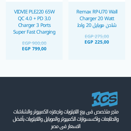
VIDVIE PLE220 65W
Remax RP-U70 Wall
QC 4.0 + PD 3.0
Charger 20 Watt
شاحن موبايل 20 واط
Charger 3 Ports
Super Fast Charging
EGP
275,00
شاحن جوي روم
EGP
225,00
EGP
900,00
EGP
799,00
متجر متخصص فى بيع اللابتوبات واجهزه الكمبيوتر والشاشات
والطابعات واكسسوارات الكمبيوتر والموبايل واللابتوبات بأفضل
الاسعار فى مصر