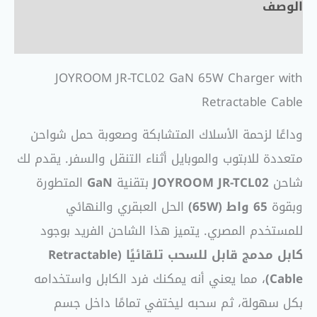
الوصف
مراجعات (0)
JOYROOM JR-TCL02 GaN 65W Charger with
Retractable Cable
وداعًا لزحمة الأسلاك المتشابكة وصعوبة حمل شواحن
متعددة للابتوب والموبايل أثناء التنقل والسفر. يقدم لك
شاحن
JOYROOM JR-TCL02
بتقنية
GaN
المتطورة
وبقوة
65 واط (65W)
الحل العبقري والنهائي
للمستخدم المصري. يتميز هذا الشاحن الفريد بوجود
كابل مدمج قابل للسحب تلقائيًا (Retractable
Cable)
، مما يعني أنه يمكنك فرد الكابل واستخدامه
بكل سهولة، ثم سحبه ليختفي تمامًا داخل جسم