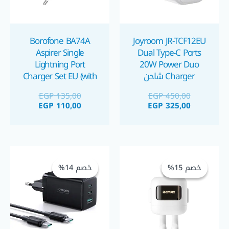
Borofone BA74A
Joyroom JR-TCF12EU
Aspirer Single
Dual Type-C Ports
Lightning Port
20W Power Duo
Charger شاحن
Charger Set EU (with
بمنفذين Type-C
cable) شاحن موبايل
EGP
135,00
EGP
450,00
آيفون مع كبل كابل
EGP
110,00
EGP
325,00
لايتنينج
السعر
السعر
السعر
السعر
الحالي
الأصلي
الحالي
الأصلي
خصم 15%
خصم 15%
خصم 14%
خصم 14%
هو:
هو:
هو:
هو:
 1.100,00.
GP 950,00.
EGP 425,00.
EGP 500,00.