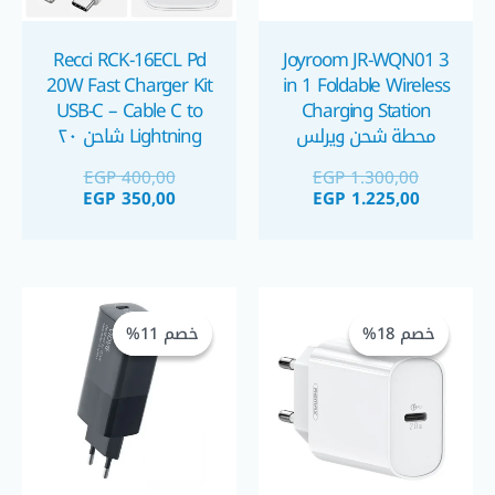
Recci RCK-16ECL Pd
Joyroom JR-WQN01 3
20W Fast Charger Kit
in 1 Foldable Wireless
USB-C – Cable C to
Charging Station
محطة شحن ويرلس
Lightning شاحن ٢٠
واط و كابل آيفون
EGP
400,00
EGP
1.300,00
لايتنينج
EGP
350,00
EGP
1.225,00
السعر
السعر
السعر
السعر
الحالي
الأصلي
الحالي
الأصلي
خصم 18%
خصم 18%
خصم 11%
خصم 11%
هو:
هو:
هو:
هو:
GP 799,00.
EGP 900,00.
EGP 225,00.
EGP 275,00.