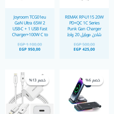
Joyroom TCG01eu
REMAX RP-U115 20W
GaN Ultra 65W 2
PD+QC 1C Series
USB-C + 1 USB Fast
Punk Gan Charger
شاحن موبايل 20 واط
Charger+100W C to
C Cable 1.2m شاحن
EGP
1.100,00
EGP
500,00
موبايل و كابل
EGP
950,00
EGP
425,00
السعر
السعر
السعر
السعر
الحالي
الأصلي
الحالي
الأصلي
خصم 6%
خصم 6%
خصم 13%
خصم 13%
هو:
هو:
هو:
هو:
GP 350,00.
EGP 400,00.
EGP 1.225,00.
EGP 1.300,00.