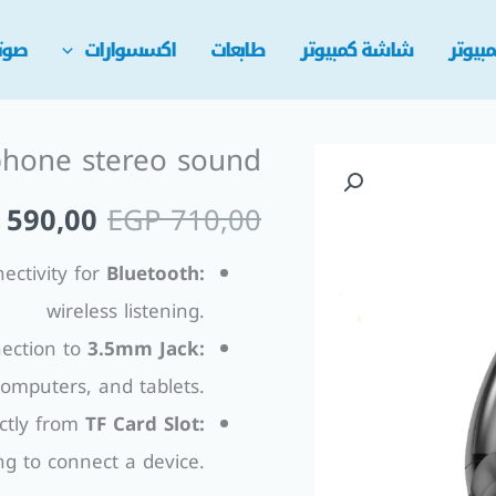
بيوتر
شاشة كمبيوتر
طابعات
اكسسوارات
صوت
phone stereo sound
السعر
590,00
EGP
710,00
الأصلي
ctivity for
Bluetooth:
هو:
wireless listening.
 710,00.
ection to
3.5mm Jack:
computers, and tablets.
ctly from
TF Card Slot:
g to connect a device.