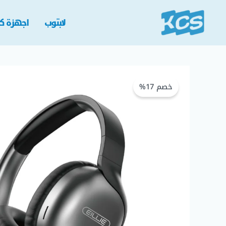
خطي
لى
لابتوب
اجهزة كم
لمحتوى
خصم 17%