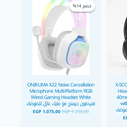
الحالي
الأصلي
الحالي
خصم 14%
خصم 14%
هو:
هو:
هو:
EGP 1.075,00.
EGP 1.250,00.
EGP 650,00.
E
ONIKUMA X22 Noise Cancellation
X-SCO
Microphone Multi-Platform RGB
Head
Wired Gaming Headset White
40mm
wit
هيدفون جيمنج مع مايك عازل للضوضاء
ضوضاء
EGP
1.075,00
EGP
1.250,00
E