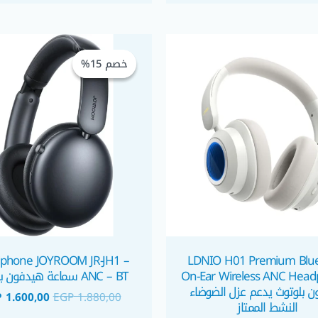
السعر
الأصلي
خصم 15%
خصم 15%
هو:
 1.880,00.
phone JOYROOM JR-JH1 –
LDNIO H01 Premium Blue
On-Ear Wireless ANC Hea
ANC – BT سماعة هيدفون بلوتوث
 بلوتوث يدعم عزل الضوضاء
P
1.600,00
EGP
1.880,00
النشط الممتاز