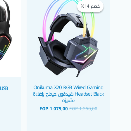
الأصلي
الحالي
خصم 14%
خصم 14%
هو:
هو:
EGP 1.075,00.
EGP 1.250,00.
Onikuma X20 RGB Wired Gaming
 USB
Headset Black هيدفون جيمنج بإضاءة
متميزه
EGP
1.075,00
EGP
1.250,00