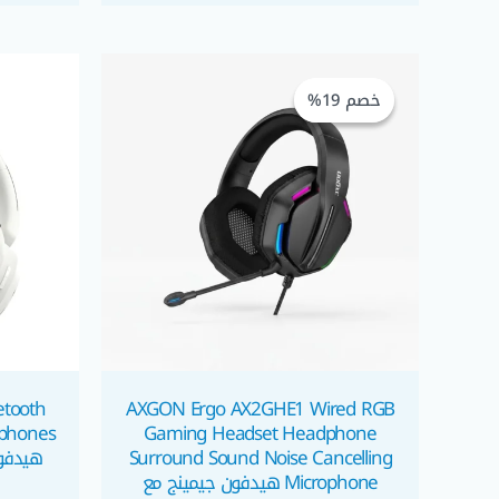
السعر
السعر
الأصلي
الحالي
خصم 19%
خصم 19%
هو:
هو:
EGP 650,00.
EGP 800,00.
tooth
AXGON Ergo AX2GHE1 Wired RGB
dphones
Gaming Headset Headphone
Surround Sound Noise Cancelling
هيدفون
Microphone هيدفون جيمينج مع