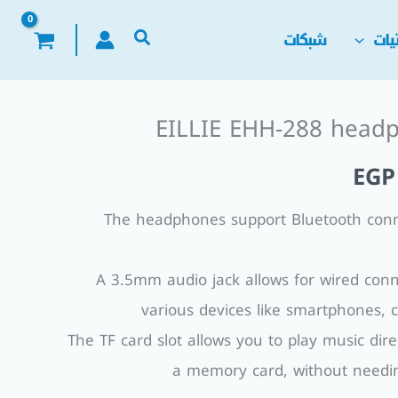
يات
شبكات
EILLIE EHH-288 head
السعر
EGP
الحالي
The headphones support Bluetooth conne
هو:
EGP 590,00.
EGP
A 3.5mm audio jack allows for wired conn
various devices like smartphones, 
The TF card slot allows you to play music dire
a memory card, without needin