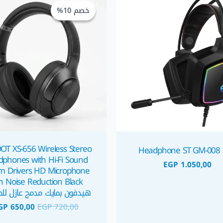
الأصلي
خصم 10%
خصم 10%
هو:
GP 720,00.
OT XS-656 Wireless Stereo
Headphone ST GM-008
phones with Hi-Fi Sound
EGP
1.050,00
 Drivers HD Microphone
h Noise Reduction Black
هيدفون بمايك مدمج عازل لل
GP
650,00
EGP
720,00