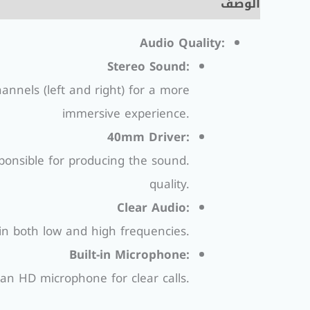
الوصف
معلومات إضافية
مراجعات (0)
Audio Quality:
Stereo Sound:
nnels (left and right) for a more
immersive experience.
40mm Driver:
ponsible for producing the sound.
quality.
Clear Audio:
 in both low and high frequencies.
Built-in Microphone:
an HD microphone for clear calls.