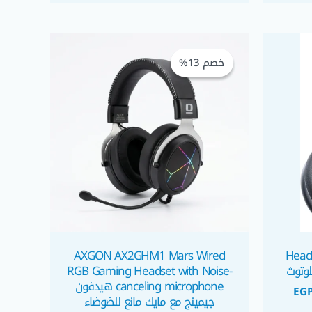
السعر
السعر
السعر
الحالي
الأصلي
الحالي
خصم 13%
خصم 13%
هو:
هو:
هو:
EGP 650,00.
EGP 750,00.
EGP 1.600,00.
EGP
AXGON AX2GHM1 Mars Wired
Head
RGB Gaming Headset with Noise-
canceling microphone هيدفون
EG
جيمينج مع مايك مانع للضوضاء