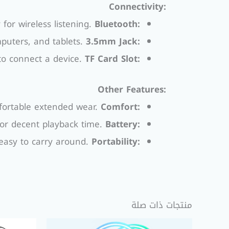
Connectivity:
or wireless listening.
Bluetooth:
puters, and tablets.
3.5mm Jack:
to connect a device.
TF Card Slot:
Other Features:
ortable extended wear.
Comfort:
or decent playback time.
Battery:
asy to carry around.
Portability:
منتجات ذات صلة
السعر
السعر