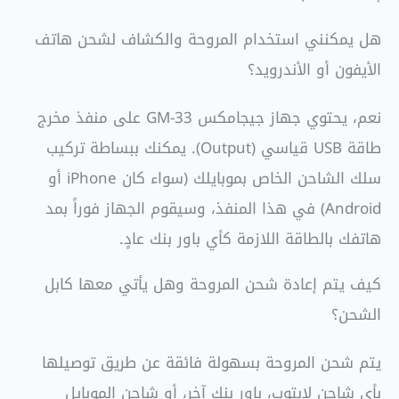
هل يمكنني استخدام المروحة والكشاف لشحن هاتف
الأيفون أو الأندرويد؟
نعم، يحتوي جهاز جيجامكس GM-33 على منفذ مخرج
طاقة USB قياسي (Output). يمكنك ببساطة تركيب
سلك الشاحن الخاص بموبايلك (سواء كان iPhone أو
Android) في هذا المنفذ، وسيقوم الجهاز فوراً بمد
هاتفك بالطاقة اللازمة كأي باور بنك عادٍ.
كيف يتم إعادة شحن المروحة وهل يأتي معها كابل
الشحن؟
يتم شحن المروحة بسهولة فائقة عن طريق توصيلها
بأي شاحن لابتوب، باور بنك آخر، أو شاحن الموبايل