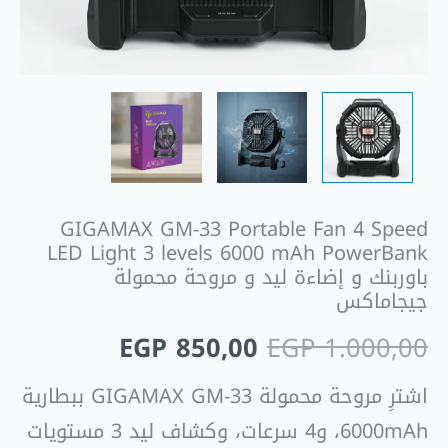
6000
mAh
PowerBank
باوربنك
و
إضاءة
ليد
و
GIGAMAX GM-33 Portable Fan 4 Speed
مروحة
LED Light 3 levels 6000 mAh PowerBank
محمولة
باوربنك و إضاءة ليد و مروحة محمولة
جيجاماكس
جيجاماكس
EGP
850,00
EGP
1.000,00
اشترِ مروحة محمولة GIGAMAX GM-33 ببطارية
6000mAh، و4 سرعات، وكشاف ليد 3 مستويات