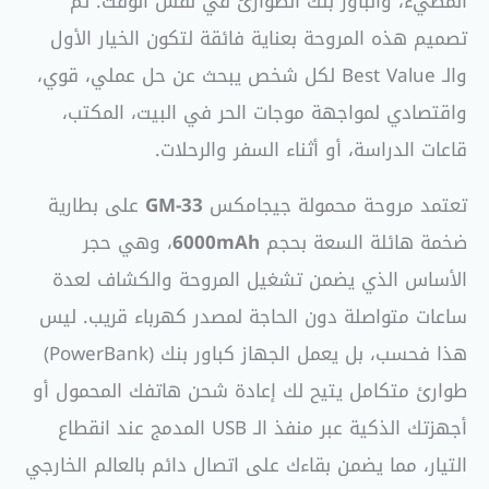
المضيء، والباور بنك الطوارئ في نفس الوقت. تم
تصميم هذه المروحة بعناية فائقة لتكون الخيار الأول
والـ Best Value لكل شخص يبحث عن حل عملي، قوي،
واقتصادي لمواجهة موجات الحر في البيت، المكتب،
قاعات الدراسة، أو أثناء السفر والرحلات.
تعتمد مروحة محمولة جيجامكس
GM-33
على بطارية
ضخمة هائلة السعة بحجم
6000mAh
، وهي حجر
الأساس الذي يضمن تشغيل المروحة والكشاف لعدة
ساعات متواصلة دون الحاجة لمصدر كهرباء قريب. ليس
هذا فحسب، بل يعمل الجهاز كباور بنك (PowerBank)
طوارئ متكامل يتيح لك إعادة شحن هاتفك المحمول أو
أجهزتك الذكية عبر منفذ الـ USB المدمج عند انقطاع
التيار، مما يضمن بقاءك على اتصال دائم بالعالم الخارجي