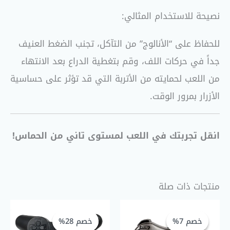
نصيحة للاستخدام المثالي:
للحفاظ على “الأنالوج” من التآكل، تجنب الضغط العنيف
جداً في حركات اللف، وقم بتغطية الدراع بعد الانتهاء
من اللعب لحمايته من الأتربة التي قد تؤثر على حساسية
الأزرار بمرور الوقت.
انقل تجربتك في اللعب لمستوى تاني من الحماس!
منتجات ذات صلة
السعر
السعر
السعر
السعر
الحالي
الأصلي
الحالي
الأصلي
خصم 7%
خصم 7%
خصم 28%
خصم 28%
هو:
هو:
هو:
هو: