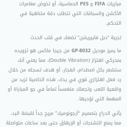
مباريات
FIFA
و
PES
الحماسية، أو تخوض مغامرات
الأكشن والسباقات التي تتطلب دقة متناهية في
التحكم.
تجربة “دبل فايبريشن” تضعك في قلب الحدث
ما يميز موديل
GP-8032
من جيجا ماكس هو تزويده
بمحركي اهتزاز (Double Vibration)، مما يعني أنك
ستشعر بكل اصطدام، انفجار، أو هدف تسجله من خلال
رد فعل اهتزازي قوي في يدك. هذه الخاصية تزيد من
واقعية اللعب وتجعلك منغمساً تماماً في جو المباراة أو
المهمة التي تؤديها.
يأتي الدراع بتصميم “أرجونوميك” مريح جداً لقبضة اليد،
مما يمنع التشنجات أو الإرهاق حتى بعد ساعات متواصلة