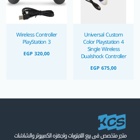
Wireless Controller
Universal Custom
PlayStation 3
Color Playstation 4
Single Wireless
EGP
320,00
Dualshock Controller
دراع بلايستيشن ٤ ملون
EGP
675,00
وايرلس
متجر متخصص فى بيع اللابتوبات واجهزه الكمبيوتر والشاشات