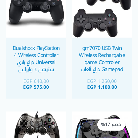
Dualshock PlayStation
gm7070 USB Twin
4 Wireless Controller
Wireless Rechargable
game Controller
Universal دراع بلاي
Gamepad دراع ألعاب
ستيشن ٤ وايرلس
زوجي وايرلس قابل
فردي
EGP
640,00
EGP
1.250,00
للشحن للكمبيوتر
EGP
575,00
EGP
1.100,00
السعر
السعر
الحالي
الأصلي
خصم 17%
خصم 17%
هو:
هو:
EGP 1.200,00.
EGP 1.450,00.