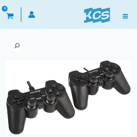
خطي
لى
لمحتوى
كمية
GigaMax
GP-
8032
Double
Vibration
Gamepad
دراع
ألعاب
زوجي
هزاز
جيجا