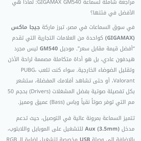
مراجعة شاملة لسماعة GIGAMAX GM540: لماذا هي
الأفضل في فئتها؟
في سوق السماعات في مصر، تبرز ماركة
جيجا ماكس
(GIGAMAX)
كواحدة من العلامات التجارية التي تقدم
“أفضل قيمة مقابل سعر”. موديل
GM540
ليس مجرد
هيدفون عادي، بل هو أداة متكاملة مصممة لراحة الأذن
وتقليل الضوضاء الخارجية. سواء كنت تلعب PUBG،
Valorant، أو حتى تشاهد أفلامك المفضلة، ستشعر
بكل تفصيلة صوتية بفضل المشغلات (Drivers) بحجم 50
مم التي توفر صوتاً نقياً وباس (Bass) عميق ومميز.
تتميز السماعة بمرونة عالية في التوصيل، حيث تدعم
مدخل
Aux (3.5mm)
للتشغيل على الموبايل واللابتوب،
بالإضافة إلى وصلة
USB
مخصصة لتشغيل إضاءة الـ RGB