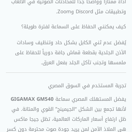
أداءً ممتازاً وواضحاً جداً للمحادثات الصوتية في الألعاب
وتطبيقات مثل Discord وZoom.
كيف يمكنني الحفاظ على السماعة لفترة طويلة؟
يُفضل عدم ثني الكابل بشكل حاد وتنظيف وسادات
الأذن الجلدية بقطعة قماش جافة دورياً للحفاظ على
ملمسها وتجنب تآكل الجلد بفعل العرق.
تجربة المستخدم في السوق المصري
يفضل المستهلك المصري سماعة
GIGAMAX GM540
لأنها تجمع بين الشكل “الجيمينج” القوي والمتانة. في
ظل ارتفاع أسعار الماركات العالمية، تظل جيجا ماكس
هي الملاذ الآمن لمن يريد جودة صوت محترمة دون كسر