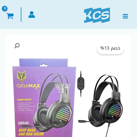
خطي
لى
لمحتوى
كمية
السعر
السعر
Headphone
خصم 13%
الأصلي
الحالي
Aux
GIGAMAX
هو:
هو:
-
GM540
EGP 525,00.
EGP 600,00.
هيدفون