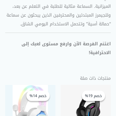
الميزانية. السماعة مثالية للطلبة في التعلم عن بعد،
وللجيمرز المبتدئين والمحترفين الذين يبحثون عن سماعة
“حمالة أسية” وتتحمل الاستخدام اليومي الشاق.
اغتنم الفرصة الآن وارفع مستوى لعبك إلى
الاحترافية!
منتجات ذات صلة
السعر
السعر
السعر
السعر
الحالي
الأصلي
الحالي
الأصلي
خصم 19%
خصم 19%
خصم 14%
خصم 14%
هو:
هو:
هو:
هو:
 1.075,00.
 1.250,00.
EGP 650,00.
EGP 800,00.