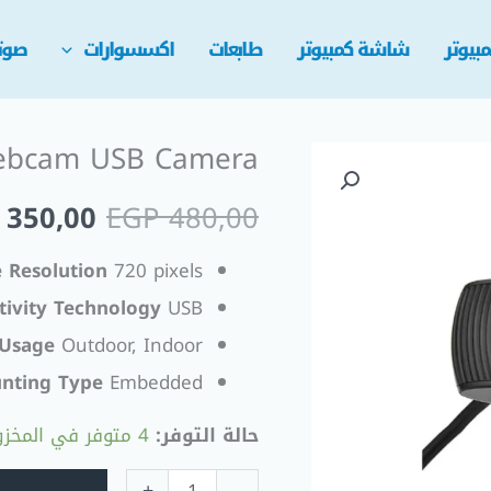
بيوتر
شاشة كمبيوتر
طابعات
اكسسوارات
صوت
ebcam USB Camera
السعر
350,00
EGP
480,00
الأصلي
 Resolution
720 pixels
هو:
tivity Technology
USB
 480,00.
 Usage
Outdoor, Indoor
nting Type
Embedded
حالة التوفر:
4 متوفر في المخزون