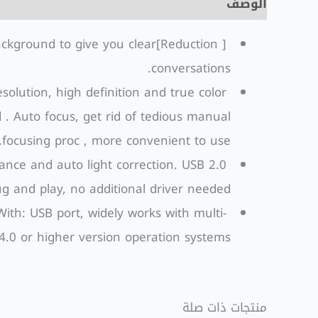
الوصف
معلومات إضافية
مراجعات (0)
 background to give you clear
conversations.
esolution, high definition and true color
 . Auto focus, get rid of tedious manual
focusing proc , more convenient to use.
ance and auto light correction. USB 2.0
lug and play, no additional driver needed.
th: USB port, widely works with multi-
0 or higher version operation systems.
منتجات ذات صلة