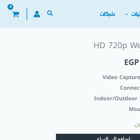
يات
شبكات
HD 720p W
السعر
EGP
الحالي
Video Capture
هو:
Connec
EGP 350,00.
EGP
Indoor/Outdoor
Mou
إضافة إلى السلة