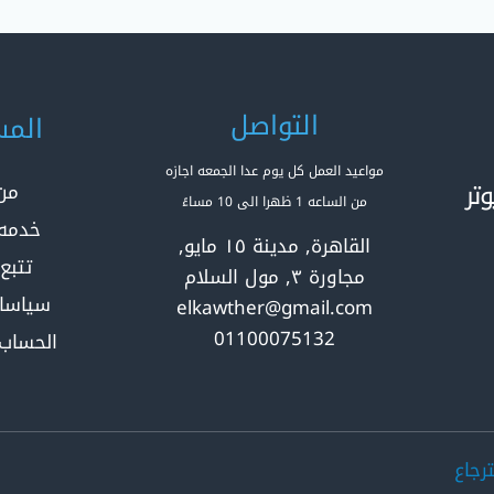
التواصل
المس
مواعيد العمل كل يوم عدا الجمعه اجازه
تر
من
من الساعه 1 ظهرا الى 10 مساءً
خدمه 
القاهرة, مدينة ١٥ مايو,
تتبع
مجاورة ٣, مول السلام
سياسا
elkawther@gmail.com
01100075132
الحساب
رجاع