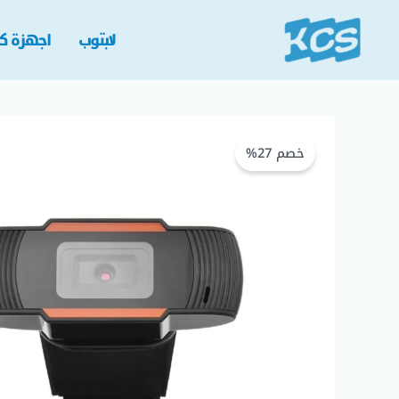
خطي
لى
لابتوب
اجهزة كم
لمحتوى
كمية
HD
خصم 27%
720p
Webcam
USB
Camera