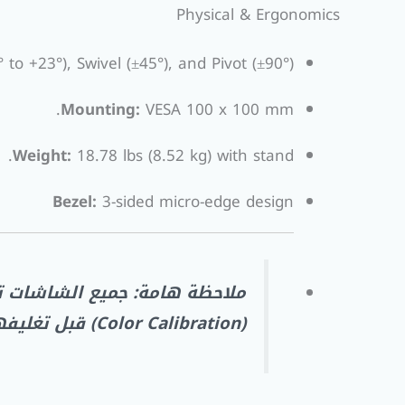
Physical & Ergonomics
 to +23°), Swivel (±45°), and Pivot (±90°).
Mounting:
VESA 100 x 100 mm.
Weight:
18.78 lbs (8.52 kg) with stand.
Bezel:
3-sided micro-edge design
(Color Calibration) قبل تغليفها وشحنها إليك.