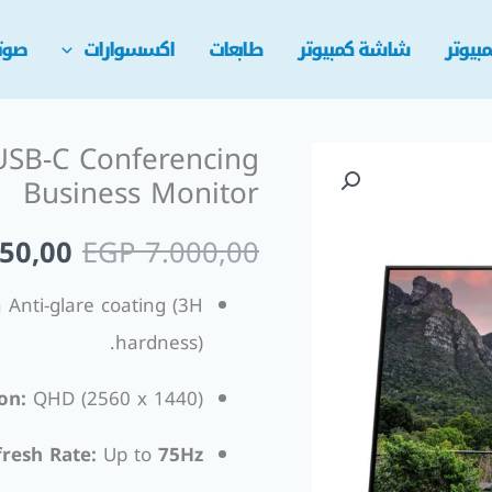
بيوتر
شاشة كمبيوتر
طابعات
اكسسوارات
صوت
USB-C Conferencing
السعر
Business Monitor
الأصل
50,00
EGP
7.000,00
هو:
 Anti-glare coating (3H
00,00.
hardness).
on:
QHD (2560 x 1440).
fresh Rate:
Up to
75Hz