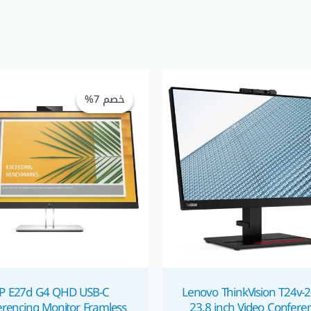
السعر
الأصلي
خصم 7%
خصم 7%
هو:
 6.250,00.
P E27d G4 QHD USB-C
Lenovo ThinkVision T24v-
rencing Monitor Framless
23.8 inch Video Confere