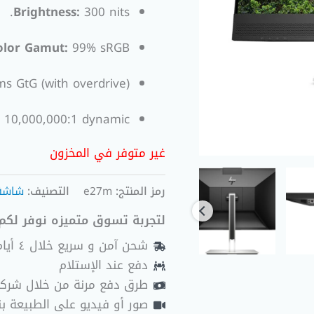
Brightness:
300 nits.
olor Gamut:
99% sRGB.
s GtG (with overdrive).
; 10,000,000:1 dynamic.
غير متوفر في المخزون
رمز المنتج:
e27m
التصنيف:
شاشة 
لتجربة تسوق متميزه نوفر لكم 
شحن آمن و سريع خلال ٤ أيام عمل
دفع عند الإستلام
طرق دفع مرنة من خلال شرك
صور أو فيديو على الطبيعة بنا