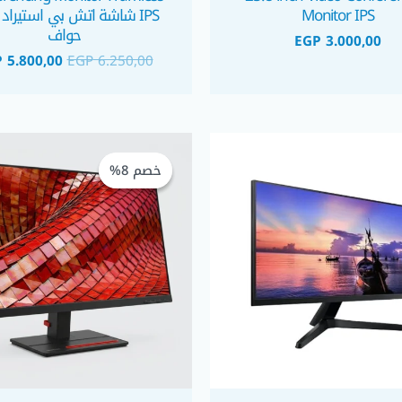
Monitor IPS
IPS شاشة اتش بي استيراد 
حواف
EGP
3.000,00
P
5.800,00
EGP
6.250,00
السعر
الأصلي
خصم 8%
خصم 8%
هو:
 4.650,00.