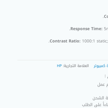
C
Response Time:
5m
Contrast Ratio:
1000:1 static
كمبيوتر
العلامة التجارية:
HP
:
ة الشحن
ءاً على الطلب