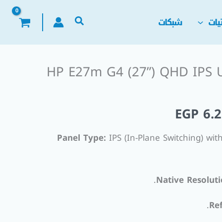
يات
شبكات
HP E27m G4 (27”) QHD IPS 
السعر
ي
الحالي
EGP
6.2
هو:
Panel Type:
IPS (In-Plane Switching) with
EGP 6.250,00.
EGP 7.0
Native Resoluti
.
Re