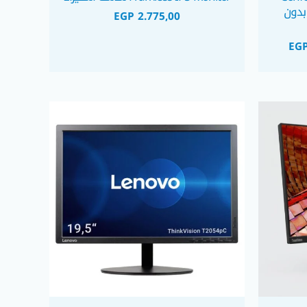
بدون
EGP
2.775,00
EG
السعر
الحالي
هو:
EGP 4.300,00.
EGP