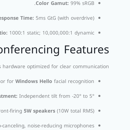
Color Gamut:
99% sRGB.
esponse Time:
5ms GtG (with overdrive).
tio:
1000:1 static; 10,000,000:1 dynamic.
onferencing Features
 hardware optimized for clear communication:
sor for
Windows Hello
facial recognition.
tment:
Independent tilt from -20° to 5°.
ont-firing
5W speakers
(10W total RMS).
-canceling, noise-reducing microphones.