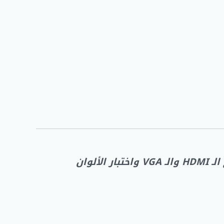
ملاحظة هامة: جميع الشاشات تخضع لعملية فحص تقني شاملة تشمل فحص مخارج الـ HDMI والـ VGA واختبار الألوان