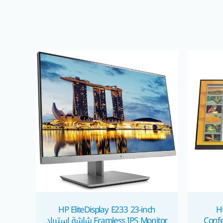
السعر
الحالي
هو:
EGP 5.800,00.
EGP
HP EliteDisplay E233 23-inch
H
Confe
Framless IPS Monitor شاشة استيراد