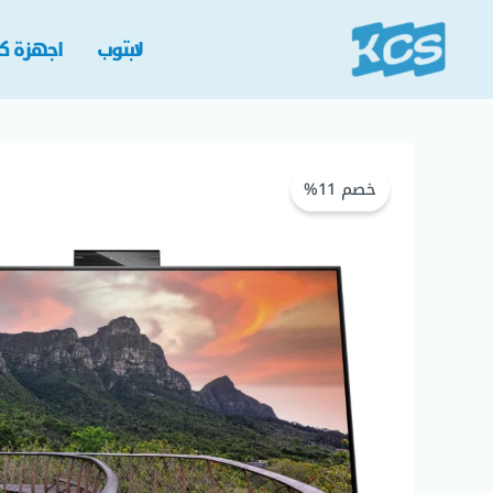
خطي
لى
لابتوب
اجهزة كم
لمحتوى
خصم 11%