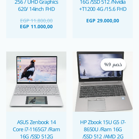
256 / UHD Graphics
16G /SSD 512 /Nvidia
620/ 14inch FHD
T1200 4G /15.6 FHD+
لابتوب ديل الجيل الحادي
لابتوب
EGP
11.800,00
EGP
29.000,00
عشر استيراد
EGP
11.000,00
السعر
السعر
الحالي
الأصلي
خصم 9%
خصم 9%
هو:
هو:
EGP 17.750,00.
EGP 19.400,00.
ASUS Zenbook 14
HP Zbook 15U G5 i7-
Core i7-1165G7 /Ram
8650U /Ram 16G
16G /SSD 512G
/SSD 512 /AMD 2G