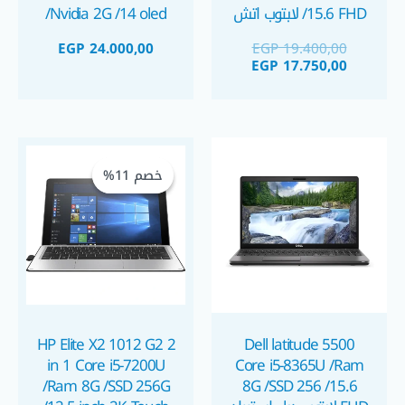
/15.6 FHD لابتوب اتش
/Nvidia 2G /14 oled
بي الجيل الثامن استيراد
2K Touch Screen
EGP
24.000,00
EGP
19.400,00
بكارت شاشة ريديون ٢
لابتوب اسوس زين بوك
EGP
17.750,00
جيجا
الجيل الحادي عشر
شاشة تاتش استيراد
السعر
السعر
الحالي
الأصلي
خصم 11%
خصم 11%
هو:
هو:
1.500,00.
2.900,00.
HP Elite X2 1012 G2 2
Dell latitude 5500
in 1 Core i5-7200U
Core i5-8365U /Ram
/Ram 8G /SSD 256G
8G /SSD 256 /15.6