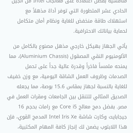
منافسيه بفضل اعتماده على معالجات Intel من الجيل
الحادي عشر المتطورة التي توفر أداءً مذهلاً مع
استهلاك طاقة منخفض للغاية ونظام أمان متكامل
لحماية بياناتك الاحترافية.
يأتي الجهاز بهيكل خارجي مذهل مصنوع بالكامل من
الألومنيوم النقي المصقول (Aluminium Chassis)، مما
يمنحه ملمساً فاخراً وقدرة عالية جداً على تحمل
الصدمات وظروف العمل الشاقة اليومية، مع وزن خفيف
للغاية بالنسبة لجهاز بمقاس 15.6 بوصة، مما يجعله
الصديق المثالي للتنقل بين الجامعات ومقرات العمل في
مصر. بفضل دمج معالج Core i5 مع رامات بحجم 16
جيجابايت وكارت شاشة Intel Iris Xe المدمج القوي، فإن
هذا اللابتوب يضمن لك إنجاز كافة المهام المكتبية،