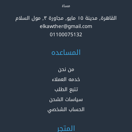
مساءً
القاهرة, مدينة ١٥ مايو, مجاورة ٣, مول السلام
elkawther@gmail.com
01100075132
المساعده
من نحن
خدمه العملاء
تتبع الطلب
سياسات الشحن
الحساب الشخصي
المتجر