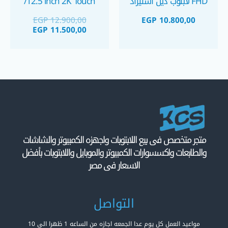
FHD لابتوب ديل استيراد
/12.5 inch 2K Touch
الجيل الثامن
Screen لابتوب اتش بي
EGP
12.900,00
EGP
10.800,00
٢ في ١ الجيل السابع
EGP
11.500,00
تاتش شاشة 2K
متجر متخصص فى بيع اللابتوبات واجهزه الكمبيوتر والشاشات
والطابعات واكسسوارات الكمبيوتر والموبايل واللابتوبات بأفضل
الاسعار فى مصر
التواصل
مواعيد العمل كل يوم عدا الجمعه اجازه من الساعه 1 ظهرا الى 10