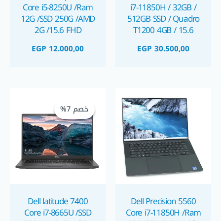
Core i5-8250U /Ram
i7-11850H / 32GB /
12G /SSD 250G /AMD
512GB SSD / Quadro
2G /15.6 FHD
T1200 4GB / 15.6
inch FHD / Mobile
EGP
12.000,00
EGP
30.500,00
Workstation لابتوب
اتش بي الجيل الحادي
عشر استيراد بكارت
شاشة نيفيديا ٤ جيجا
السعر
السعر
الحالي
الأصلي
خصم 7%
خصم 7%
هو:
هو:
1.000,00.
1.800,00.
Dell latitude 7400
Dell Precision 5560
Core i7-8665U /SSD
Core i7-11850H /Ram