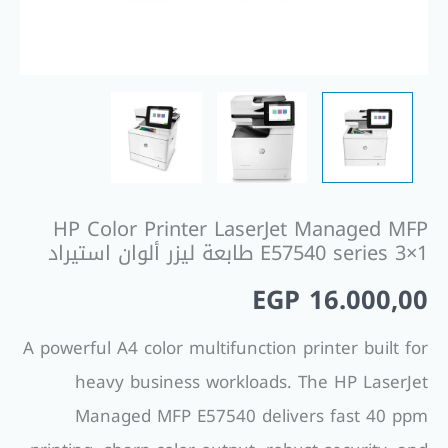
ألوان
استيراد
HP Color Printer LaserJet Managed MFP
E57540 series 3×1 طابعة ليزر ألوان استيراد
EGP
16.000,00
A powerful A4 color multifunction printer built for
heavy business workloads. The HP LaserJet
Managed MFP E57540 delivers fast 40 ppm