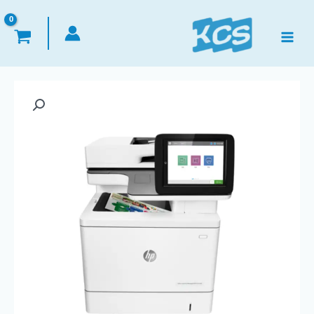
خطي
لى
لمحتوى
كمية
HP
Color
Printer
LaserJet
Managed
MFP
E57540
series
3x1
طابعة
ليزر