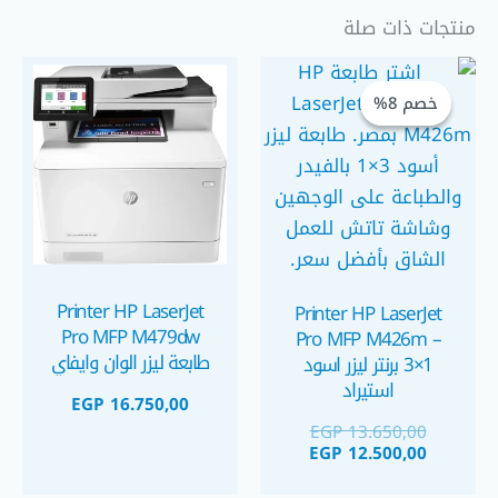
منتجات ذات صلة
السعر
السعر
الحالي
الأصلي
خصم 8%
خصم 8%
هو:
هو:
EGP 12.500,00.
EGP 13.650,00.
Printer HP LaserJet
Printer HP LaserJet
Pro MFP M479dw
Pro MFP M426m –
طابعة ليزر الوان وايفاي
3×1 برنتر ليزر اسود
استيراد
EGP
16.750,00
EGP
13.650,00
EGP
12.500,00