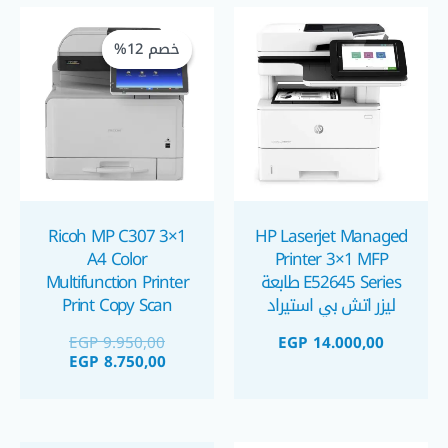
السعر
السعر
الحالي
الأصلي
خصم 12%
خصم 12%
هو:
هو:
 8.750,00.
 9.950,00.
Ricoh MP C307 3×1
HP Laserjet Managed
A4 Color
Printer 3×1 MFP
E52645 Series طابعة
Multifunction Printer
ليزر اتش بي استيراد
Print Copy Scan
Touch Screen Duplex
EGP
9.950,00
EGP
14.000,00
طابعة ريكو استيراد
EGP
8.750,00