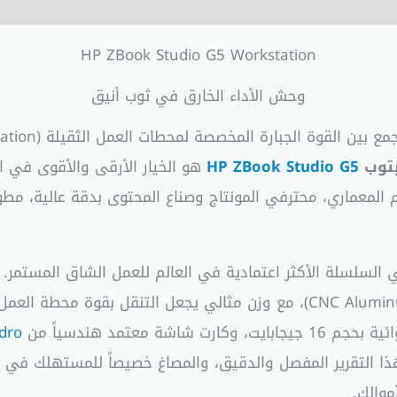
HP ZBook Studio G5 Workstation
وحش الأداء الخارق في ثوب أنيق
بتوب
HP ZBook Studio G5
هو الخيار الأرقى والأقوى في ال
 المعماري، محترفي المونتاج وصناع المحتوى بدقة عالية، مطو
لجهاز إلى فئة ZBook النخبوية من HP، وهي السلسلة الأكثر اعتمادية في العالم للعم
dro
ذا التقرير المفصل والدقيق، والمصاغ خصيصاً للمستهلك في م
موالك.