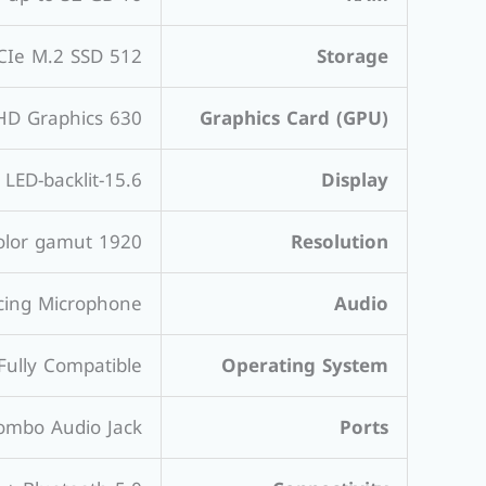
512 GB NVMe PCIe M.2 SSD
Storage
HD Graphics 630
Graphics Card (GPU)
15.6-inch Full HD (FHD) IPS, Anti-glare, LED-backlit
Display
1920 x 1080 pixels, 400 nits, 100% sRGB color gamut
Resolution
cing Microphone
Audio
Fully Compatible
Operating System
Combo Audio Jack
Ports