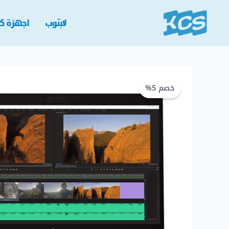
خطي
لى
لابتوب
اجهزة كم
لمحتوى
خصم 5%