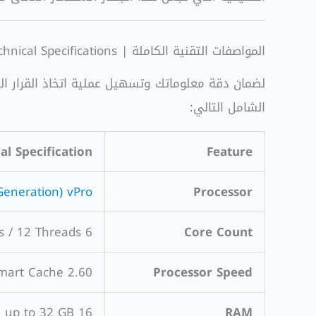
المواصفات التقنية الكاملة | Technical Specifications
الشامل التالي:
al Specification
Feature
Generation) vPro
Processor
6 Cores / 12 Threads
Core Count
2.60 GHz (Up to 4.60 GHz with Intel Turbo Boost), 12MB Smart Cache
Processor Speed
16 GB DDR4 SDRAM (2666 MHz) – Upgradable up to 32 GB
RAM