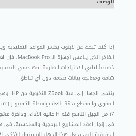
الوصف
مراجعات (0)
الفاخر الذي ينافس أجهزة الـ MacBook Pro، فإن
لا
خصيصاً ليلبي الاحتياجات الصارمة لمهندسي التصميم
شاقة ومعالجة بيانات ضخمة دون أي تباطؤ.
ينتمي ا
i7 من الجيل التاسع فئة H عالية الأداء، وذاكرة عشوائية بحجم 16 جيجابايت، وكارت شاشة معتمد هندسياً من
في إنجاز أعقد المشاريع البرمجية والهندسية. في ه
الحقيقية التي تجعل هذا الجهاز الاستثمار الأذكى لأ