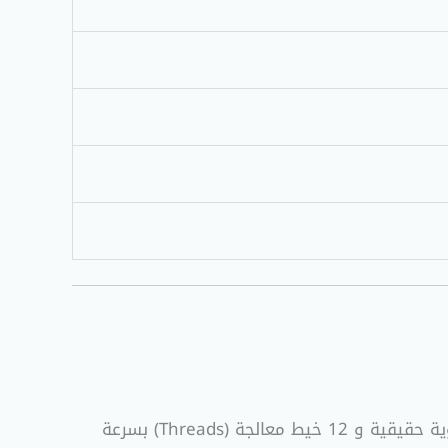
الخارق والمخصص للأداء العالي جداً. يحتوي المعالج على 6 أنوية حقيقية و 12 خيط معالجة (Threads) بسرعة