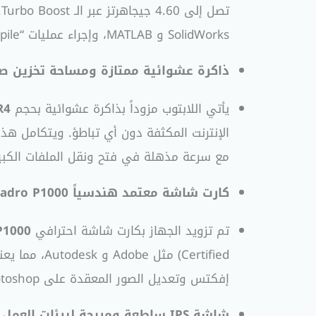
SolidWorks و MATLAB، وإجراء عمليات “Compile” للأكواد البرمجية بسرعة مذهلة ودون أدنى تعليق.
ذاكرة عشوائية ممتازة ومساحة تخزين ص
يأتي اللابتوب مزوداً بذاكرة عشوائية بحجم
R4
الإنترنت المكثفة دون أي تباطؤ. ويتكامل هذ
مع سرعة مذهلة في فتح ونقل الملفات الكبيرة
كارت شاشة معتمد هندسياً Nvidia Quadro P1000:
تم تزويد الجهاز بكارت شاشة احترافي
P1000
إفكتس وتعديل الصور المعقدة على Photoshop، بالإضافة إلى معالجة الرندرة ثلاثية الأبعاد باحترافية.
شاشة IPS ساطعة ومريحة لبيئات العمل المختلفة: