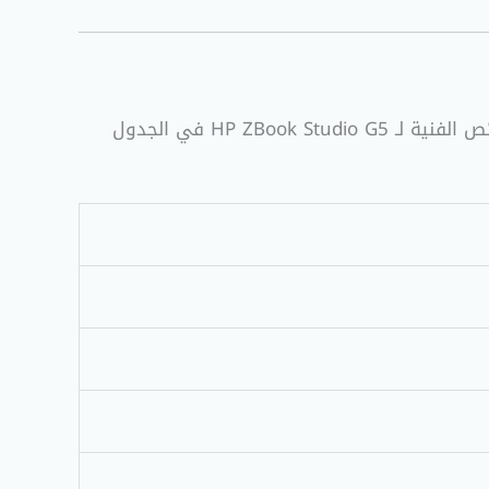
لضمان دقة معلوماتك وتسهيل عملية اتخاذ القرار الصحيح قبل الشراء، قمنا بجمع وتوثيق كافة المواصفات والخصائص الفنية لـ HP ZBook Studio G5 في الجدول