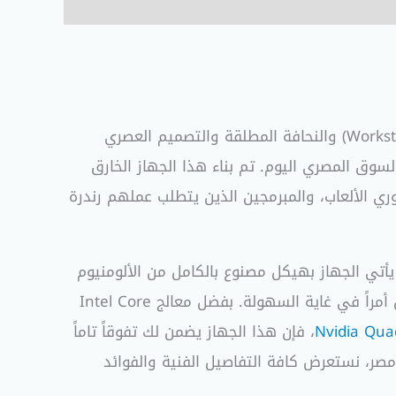
إذا كنت تبحث عن لابتوب يكسر القواعد التقليدية ويجمع بين القوة الجبارة المخصصة لمحطات العمل الثقيلة (Workstation) والنحافة المطلقة والتصميم العصري
سوق المصري اليوم. تم بناء هذا الجهاز الخارق
ري الألعاب، والمبرمجين الذين يتطلب عملهم رندرة
ل الشاق المستمر. يأتي الجهاز بهيكل مصنوع بالكامل من الألومنيوم
المقوى والمقطع بدقة بالغة بواسطة الكمبيوتر (CNC Aluminum)، مع وزن مثالي يجعل التنقل بقوة محطة العمل أمراً في غاية السهولة. بفضل معالج Intel Core
Nvidia Qua
، فإن هذا الجهاز يضمن لك تفوقاً تاماً
صر، نستعرض كافة التفاصيل الفنية والفوائد