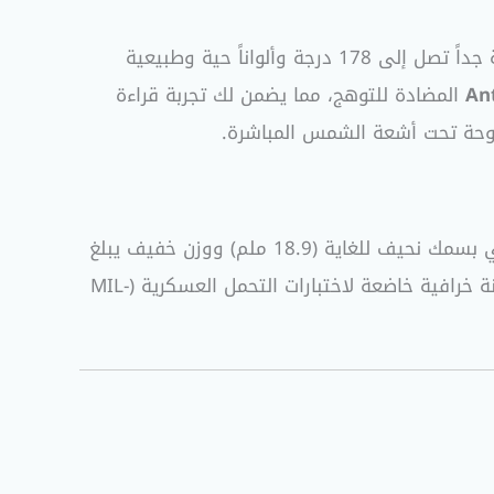
التي توفر زوايا رؤية واسعة جداً تصل إلى 178 درجة وألواناً حية وطبيعية
Ant
المضادة للتوهج، مما يضمن لك تجربة قراءة
فتوحة تحت أشعة الشمس المباشرة.
تقريباً. الهيكل الخارجي مصنوع بالكامل من الألومنيوم المقوى المصنع بدقة عالية، مما يمنحك متانة خرافية خاضعة لاختبارات التحمل العسكرية (MIL-