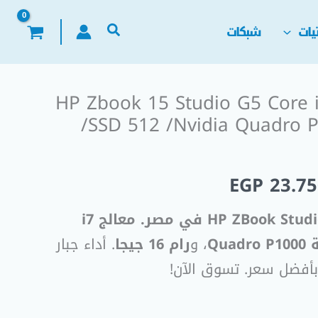
يات
شبكات
HP Zbook 15 Studio G5 Core
ر
السعر
/SSD 512 /Nvidia Quadro 
لي
الحالي
هو:
EGP
23.75
EGP 23.750,00.
EGP 25.00
HP ZBook Studio G5 Workstation في مصر. معالج i7
Qu
، و
رام 16 جيجا
. أداء جبار
أفضل سعر. تسوق الآن!