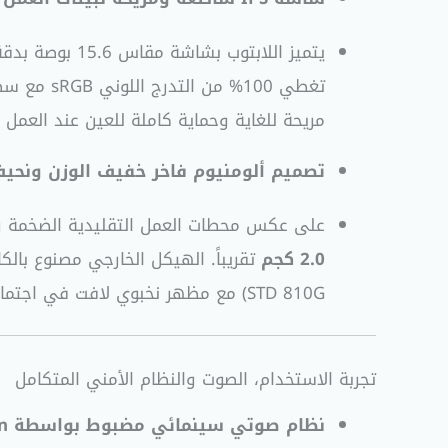
يتميز اللابتوب بشاشة مقاس 15.6 بوصة بدقة
تغطي 100% من التدرج اللوني sRGB مع سطوع ممتاز يصل إلى
مريحة للغاية وحماية كاملة للعين عند العمل
تصميم ألومنيوم فاخر خفيف الوزن ونحيف 
على عكس محطات العمل التقليدية الضخمة والثقيلة، يكسر HP ZBook Studio G5 هذه القاعدة؛ حيث يأتي بسمك نح
2.0 كجم
STD 810G) مع مظهر نخبوي لافت في اجتماعات الشركات ومواقع العمل في مصر.
تجربة الاستخدام، الصوت والنظام الأمني المتكامل
نظام صوتي سينمائي مضبوط بواسطة Bang & Olufsen: