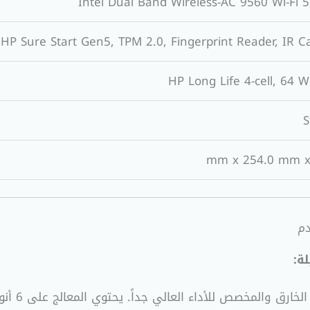
Intel Dual Band Wireless-AC 9560 Wi-Fi 5
HP Sure Start Gen5, TPM 2.0, Fingerprint Reader, IR C
HP Long Life 4-cell, 64 W
S
دم