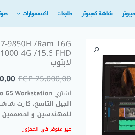
بيوتر
شاشة كمبيوتر
طابعات
اكسسوارات
صوت
 i7-9850H /Ram 16G
السع
P1000 4G /15.6 FHD
الأص
لابتوب
هو:
0,00
EGP
25.000,00
0,00.
اشتري
الجيل التاسع، كارت شاشة adro P1000
للمهندسين
والمصممين
ب
غير متوفر في المخزون