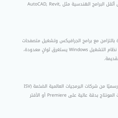
تصل إلى 4.60 جيجاهرتز عبر الـ Turbo Boost. هذا المعالج يمنح المهندسين والمبرمجين القدرة على تشغيل أثقل البرامج الهندسية مثل AutoCAD, Revit,
 بالتزامن مع برامج الجرافيكس وتشغيل متصفحات
الذي يجعل إقلاع نظام التشغيل Windows يستغرق ثوانٍ معدودة،
قديمة.
. هذا الكارت معتمد رسميًا من شركات البرمجيات العالمية الضخمة (ISV
Certified) مثل Adobe و Autodesk، مما يعني أنه يقدم استقراراً تاماً وبدون أي أخطاء برمجية أثناء عمليات المونتاج بدقة عالية على Premiere أو الأفتر