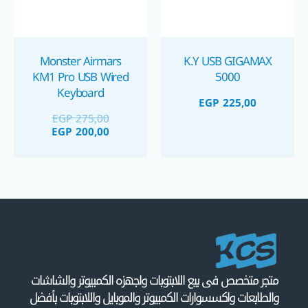
Monster Airmars
K.Y USB GIGAMAX
KM1 Pro USB Wired
5000
Keyboard
EGP
225,00
EGP
275,00
EGP
200,00
متجر متخصص فى بيع اللابتوبات واجهزه الكمبيوتر والشاشات
والطابعات واكسسوارات الكمبيوتر والموبايل واللابتوبات بأفضل