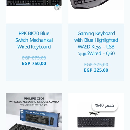
PPK BK70 Blue
Gaming Keyboard
Switch Mechanical
with Blue Highlighted
Wired Keyboard
WASD Keys – USB
Wired – Q60كيبورد
EGP
875,00
EGP
750,00
EGP
375,00
EGP
325,00
السعر
السعر
الحالي
الأصلي
خصم 40%
خصم 40%
هو:
هو:
EGP 299,00.
EGP 499,00.