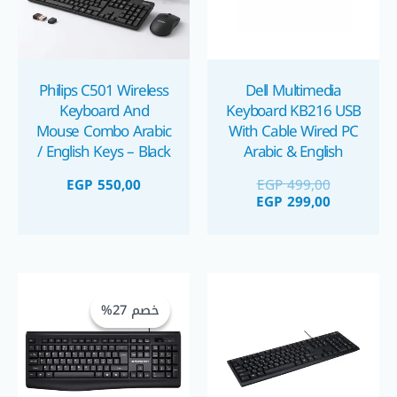
Philips C501 Wireless
Dell Multimedia
Keyboard And
Keyboard KB216 USB
Mouse Combo Arabic
With Cable Wired PC
/ English Keys – Black
Arabic & English
كيبورد و ماوس وايرلس
EGP
550,00
EGP
499,00
كومبو فيليبس
EGP
299,00
السعر
السعر
الحالي
الأصلي
خصم 27%
خصم 27%
هو:
هو:
GP 200,00.
EGP 275,00.