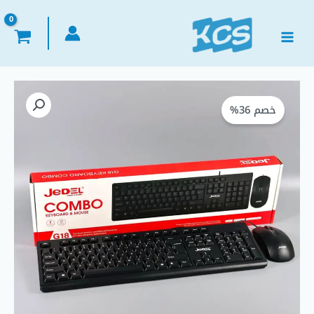
خطي
لى
لمحتوى
كمية
السعر
السعر
JeDEL
خصم 36%
الأصلي
الحالي
G18
Wired
هو:
هو:
Combo
–
EGP 225,00.
EGP 350,00.
Lightweight
Keyboard
&
800 DPI
Ergonomic
Mouse