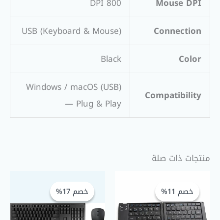
800 DPI
Mouse DPI
USB (Keyboard & Mouse)
Connection
Black
Color
Windows / macOS (USB)
Compatibility
— Plug & Play
منتجات ذات صلة
السعر
السعر
السعر
السعر
الحالي
الأصلي
الحالي
الأصلي
خصم 11%
خصم 11%
خصم 17%
خصم 17%
هو:
هو:
هو:
هو:
GP 750,00.
EGP 900,00.
EGP 600,00.
EGP 675,00.