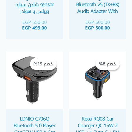
Bluetooth v5 (TX+RX)
sensor شاحن سياره
Audio Adapter With
ويرلس و هولدر
Tf Reader مشغل
EGP
550,00
EGP
600,00
بلوتوث سيارة قابل
EGP
499,00
EGP
500,00
للشحن
السعر
السعر
السعر
السعر
الحالي
الأصلي
الحالي
الأصلي
خصم 8%
خصم 8%
خصم 15%
خصم 15%
هو:
هو:
هو:
هو:
GP 450,00.
EGP 530,00.
EGP 425,00.
EGP 460,00.
LDNIO C706Q
Recci RQ08 Car
Bluetooth 5.0 Player
Charger QC 15W 2