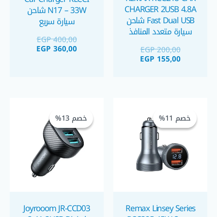
CHARGER 2USB 4.8A
N17 – 33W شاحن
Fast Dual USB شاحن
سيارة سريع
سيارة متعدد المنافذ
EGP
400,00
EGP
360,00
EGP
200,00
EGP
155,00
السعر
السعر
السعر
السعر
الحالي
الأصلي
الحالي
الأصلي
خصم 11%
خصم 11%
خصم 13%
خصم 13%
هو:
هو:
هو:
هو:
GP 350,00.
EGP 400,00.
EGP 310,00.
EGP 350,00.
Joyrooom JR-CCD03
Remax Linsey Series