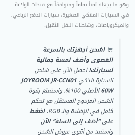
وهو ما يجعله آمناً تماماً ومتوافقاً مع فتحات الولاعة
في السيارات الملاكي الصغيرة، سيارات الدفع الرباعي،
والميكروباصات، وشاحنات النقل الثقيل.
اشحن أجهزتك بالسرعة
القصوى وأضف لمسة جمالية
لسيارتك!
احصل الآن على شاحن
السيارة الذكي
JOYROOM JR-CCN01
60W
الأصلي 100%، واستمتع بقوة
الشحن المزدوج المستقل مع تحكم
كامل في الإضاءة والـ RGB.
اضغط
على “أضف إلى السلة” الآن
واستفد من أقوى عروض الشحن