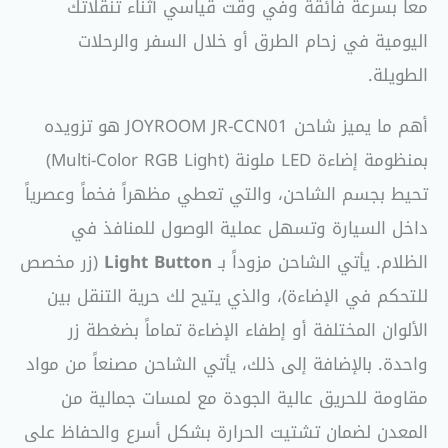
معاً بسرعة فائقة وفي وقت قياسي أثناء تنقلاتك
اليومية في زحام الطرق أو خلال السفر والرحلات
الطويلة.
أهم ما يميز شاحن JOYROOM JR-CCN01 هو تزويده
بمنظومة إضاءة LED ملونة (Multi-Color RGB Light)
تحيط بجسم الشاحن، والتي تعطي مظهراً فخماً وعصرياً
داخل السيارة وتسهل عملية الوصول للمنافذ في
الظلام. يأتي الشاحن مزوداً بـ
Light Button
(زر مخصص
للتحكم في الإضاءة)، والذي يتيح لك حرية التنقل بين
الألوان المختلفة أو إطفاء الإضاءة تماماً بضغطة زر
واحدة. بالإضافة إلى ذلك، يأتي الشاحن مصنعاً من مواد
مقاومة للحريق عالية الجودة مع لمسات جمالية من
المعدن لضمان تشتيت الحرارة بشكل أسرع والحفاظ على