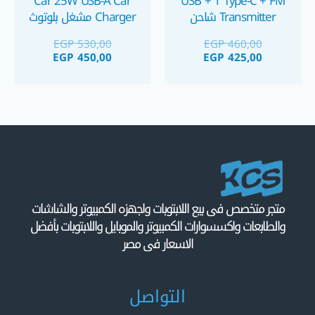
Car 25W USB-A Car
USB + 1 Type-C + FM
Transmitter شاحن
Charger مشغل بلوتوث
موبايل سيارة
للسيارة مزود بشاحن
EGP
530,00
EGP
460,00
سريع للموبايل بقدرة ٢٥
EGP
450,00
EGP
425,00
واط
متجر متخصص فى بيع اللابتوبات واجهزه الكمبيوتر والشاشات
والطابعات واكسسوارات الكمبيوتر والموبايل واللابتوبات بأفضل
الاسعار فى مصر
التواصل