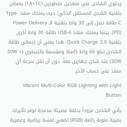
يحتوي الشاحن على منفذين متطورين (1A+1C) يعملان
بتقنية الشحن المستقل الذكي؛ حيث يمنحك منفذ Type-
C طاقة تصل إلى 30 واط بتقنية الـ Power Delivery
(PD)، بينما يمنحك منفذ USB-A طاقة 30 واط أخرى
بتقنية Quick Charge 3.0. هذا يعني أن إجمالي طاقة
الشاحن تبلغ 60 واط كاملة ومقسمة بالتساوي (30W +
30W) عند شحن جهازين معاً، دون أن تقل سرعة أي
منفذ على حساب الآخر.
Vibrant Multi-Color RGB Lighting with Light
Button
يأتي الشاحن مزوداً بحلقة مضيئة مدمجة توفر تأثيرات
بصرية ملونة رائعة (RGB) تضفي لمسة رياضية وعصرية