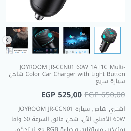
Button
شاحن
سيارة
سريع
JOYROOM JR-CCN01 60W 1A+1C Multi-
Color Car Charger with Light Button شاحن
سيارة سريع
EGP
525,00
EGP
650,00
اشتري شاحن سيارة JOYROOM JR-CCN01
60W الأصلي الآن. شحن فائق السرعة 60 واط
بمنفذين مستقلين وإضاءة RGB مع زر تحكم.