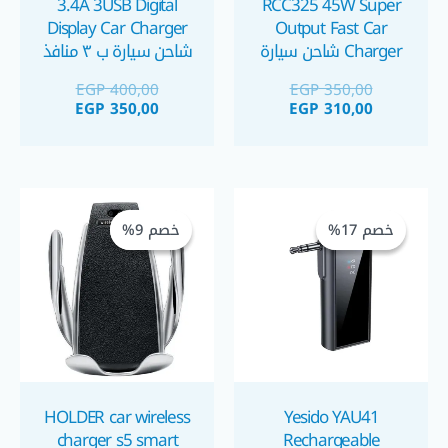
3.4A 3USB Digital
RCC325 45W Super
Display Car Charger
Output Fast Car
Charger شاحن سيارة
شاحن سيارة ب ٣ منافذ
سريع
EGP
400,00
EGP
350,00
EGP
350,00
EGP
310,00
السعر
السعر
السعر
السعر
الحالي
الأصلي
الحالي
الأصلي
خصم 17%
خصم 17%
خصم 9%
خصم 9%
هو:
هو:
هو:
هو:
GP 499,00.
EGP 550,00.
EGP 500,00.
EGP 600,00.
HOLDER car wireless
Yesido YAU41
charger s5 smart
Rechargeable