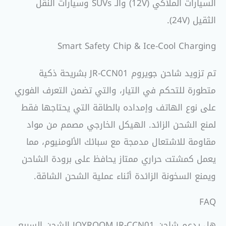
السيارات الملاكي (12V) والـ SUVs وسيارات النقل
الثقيل (24V).
Smart Safety Chip & Ice-Cool Charging
تم تزويد شاحن جويروم JR-CCN01 بشريحة ذكية
متطورة للتحكم في التيار، والتي تضمن التعرف الفوري
على نوع الهاتف وإمداده بالطاقة التي يحتاجها فقط
لمنع الشحن الزائد. الهيكل الخارجي مصمم من مواد
مقاومة للاشتعال مدمجة مع سبائك الألومنيوم، مما
يعمل كمشتت حراري ممتاز يحافظ على برودة الشاحن
ويمنع السخونة الزائدة أثناء عملية الشحن الشاقة.
FAQ
هل يدعم شاحن JOYROOM JR-CCN01 الشحن السريع