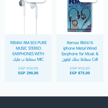
GP 290,00.
EGP 350,00.
EGP 875,00.
EGP 950,00.
REMAX RM-303 PURE
Remax RM-616
MUSIC STEREO
iphone Metal Wired
EARPHONES WITH
Earphone for Music &
Call سماعة سلك ايفون
MIC سماعة ب مايك
EGP
350,00
EGP
950,00
EGP
290,00
EGP
875,00