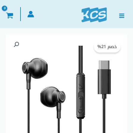
خطي
لى
لمحتوى
السعر
السعر
خصم 21%
الأصلي
الحالي
هو:
هو:
EGP 275,00.
EGP 350,00.