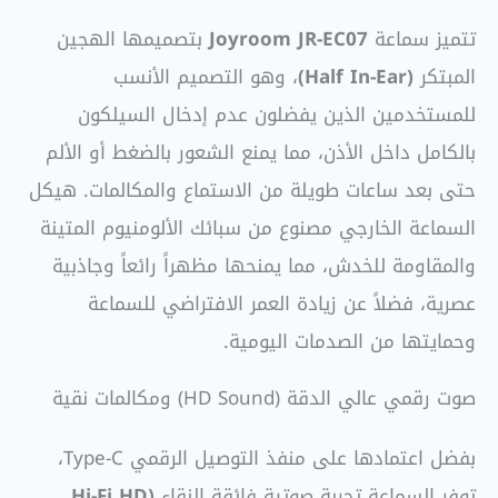
تتميز سماعة
Joyroom JR-EC07
بتصميمها الهجين
المبتكر
(Half In-Ear)
، وهو التصميم الأنسب
للمستخدمين الذين يفضلون عدم إدخال السيلكون
بالكامل داخل الأذن، مما يمنع الشعور بالضغط أو الألم
حتى بعد ساعات طويلة من الاستماع والمكالمات. هيكل
السماعة الخارجي مصنوع من سبائك الألومنيوم المتينة
والمقاومة للخدش، مما يمنحها مظهراً رائعاً وجاذبية
عصرية، فضلاً عن زيادة العمر الافتراضي للسماعة
وحمايتها من الصدمات اليومية.
صوت رقمي عالي الدقة (HD Sound) ومكالمات نقية
بفضل اعتمادها على منفذ التوصيل الرقمي Type-C،
توفر السماعة تجربة صوتية فائقة النقاء
(Hi-Fi HD