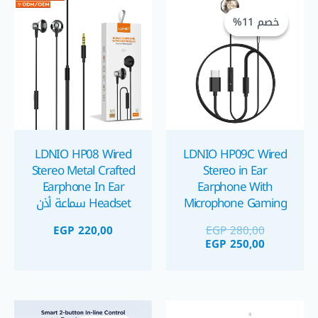
الحالي
الأصلي
خصم 11%
خصم 11%
هو:
هو:
EGP 250,00.
EGP 280,00.
LDNIO HP08 Wired
LDNIO HP09C Wired
Stereo Metal Crafted
Stereo in Ear
Earphone In Ear
Earphone With
Microphone Gaming
Headset سماعة أذن
Headphones Type C
سلكية مصنوعة من
EGP
220,00
EGP
280,00
سماعة أذن ستيريو
المعدن بنقاء صوت و
EGP
250,00
جيمنج نقية الصوت
مايك فائق الجودة
مدمجة بميك تايب سي
السعر
السعر
السعر
السعر