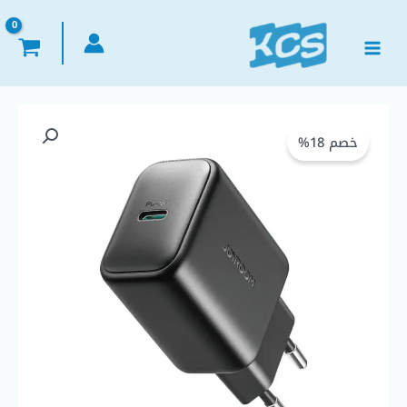
خطي
لى
لمحتوى
السعر
السعر
خصم 18%
الأصلي
الحالي
هو:
هو:
EGP 330,00.
EGP 400,00.