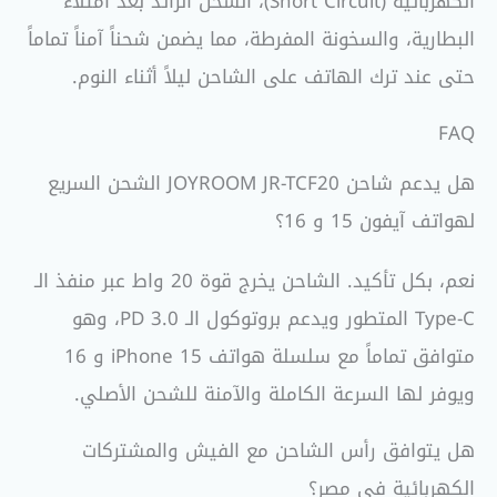
الكهربائية (Short Circuit)، الشحن الزائد بعد امتلاء
البطارية، والسخونة المفرطة، مما يضمن شحناً آمناً تماماً
حتى عند ترك الهاتف على الشاحن ليلاً أثناء النوم.
FAQ
هل يدعم شاحن JOYROOM JR-TCF20 الشحن السريع
لهواتف آيفون 15 و 16؟
نعم، بكل تأكيد. الشاحن يخرج قوة 20 واط عبر منفذ الـ
Type-C المتطور ويدعم بروتوكول الـ PD 3.0، وهو
متوافق تماماً مع سلسلة هواتف iPhone 15 و 16
ويوفر لها السرعة الكاملة والآمنة للشحن الأصلي.
هل يتوافق رأس الشاحن مع الفيش والمشتركات
الكهربائية في مصر؟