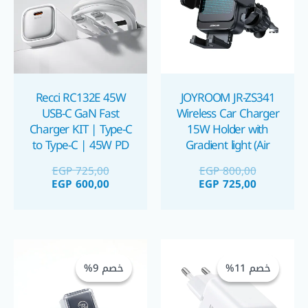
Recci RC132E 45W
JOYROOM JR-ZS341
USB-C GaN Fast
Wireless Car Charger
Charger KIT | Type-C
15W Holder with
to Type-C | 45W PD
Gradient light (Air
Vent) شاحن لاسلكي و
Output | 100cm
EGP
725,00
EGP
800,00
هولدر سيارة
Silicone Cable شاحن
EGP
600,00
EGP
725,00
٤٥ واط مع كابل شاحن
تايب سي
السعر
السعر
السعر
السعر
الحالي
الأصلي
الحالي
الأصلي
خصم 11%
خصم 11%
خصم 9%
خصم 9%
هو:
هو:
هو:
هو:
GP 480,00.
EGP 530,00.
EGP 550,00.
EGP 620,00.