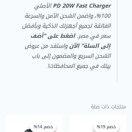
PD 20W Fast Charger
الأصلي
100%، واضمن الشحن الآمن والسرعة
الفائقة لجميع أجهزتك الذكية وبأفضل
سعر في مصر.
اضغط على “أضف
إلى السلة” الآن
واستفد من عروض
الشحن السريع والمضمون إلى باب
بيتك في جميع المحافظات!
منتجات ذات صلة
السعر
السعر
السعر
السعر
الحالي
الأصلي
الحالي
الأصلي
خصم 19%
خصم 19%
خصم 14%
خصم 14%
هو:
هو:
هو:
هو: