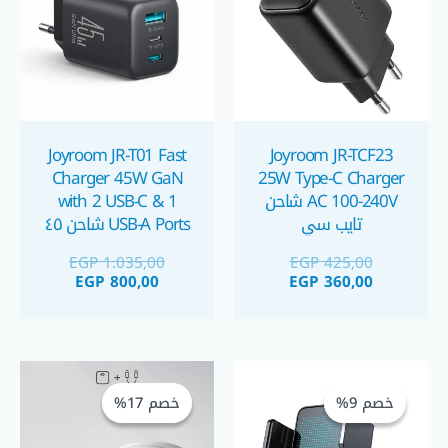
Joyroom JR-T01 Fast
Joyroom JR-TCF23
Charger 45W GaN
25W Type-C Charger
AC 100-240V شاحن
with 2 USB-C & 1
تايب سي
USB-A Ports شاحن ٤٥
واط بثلاث منافذ بتقنية
EGP
1.035,00
EGP
425,00
GaN
EGP
800,00
EGP
360,00
السعر
السعر
السعر
السعر
الحالي
الأصلي
الحالي
الأصلي
خصم 9%
خصم 9%
خصم 17%
خصم 17%
هو:
هو:
هو:
هو:
GP 600,00.
EGP 725,00.
EGP 725,00.
EGP 800,00.