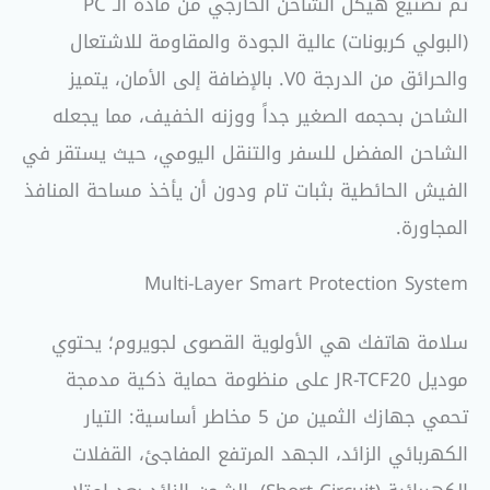
تم تصنيع هيكل الشاحن الخارجي من مادة الـ PC
(البولي كربونات) عالية الجودة والمقاومة للاشتعال
والحرائق من الدرجة V0. بالإضافة إلى الأمان، يتميز
الشاحن بحجمه الصغير جداً ووزنه الخفيف، مما يجعله
الشاحن المفضل للسفر والتنقل اليومي، حيث يستقر في
الفيش الحائطية بثبات تام ودون أن يأخذ مساحة المنافذ
المجاورة.
Multi-Layer Smart Protection System
سلامة هاتفك هي الأولوية القصوى لجويروم؛ يحتوي
موديل JR-TCF20 على منظومة حماية ذكية مدمجة
تحمي جهازك الثمين من 5 مخاطر أساسية: التيار
الكهربائي الزائد، الجهد المرتفع المفاجئ، القفلات