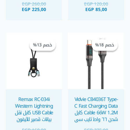
EGP
260,00
EGP
120,00
بكابل تي بي اي و
لعرض القدرة
EGP
225,00
EGP
85,00
ملمس المنيوم فاخر
السعر
السعر
السعر
السعر
الحالي
الأصلي
الحالي
الأصلي
خصم 18%
خصم 18%
خصم 13%
خصم 13%
هو:
هو:
هو:
هو:
GP 140,00.
EGP 160,00.
EGP 225,00.
EGP 275,00.
Remax RC-034i
Vidvie CB4036T Type-
Western Lightning
C Fast Charging Data
Cable 66W 1.2M كابل
USB Cable كابل نقل
شحن ٦٦ واط تايب سي
بيانات قصير للآيفون