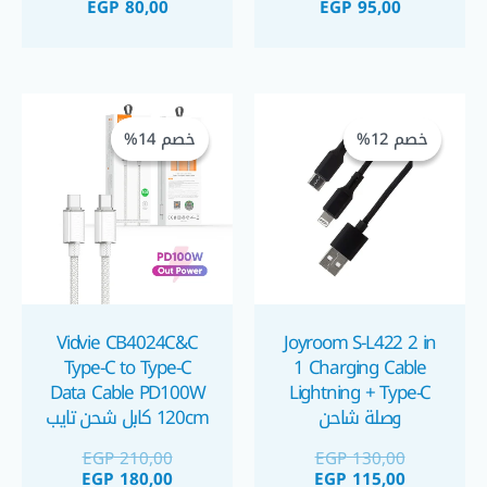
EGP
80,00
EGP
95,00
السعر
السعر
السعر
السعر
الحالي
الأصلي
الحالي
الأصلي
خصم 12%
خصم 12%
خصم 14%
خصم 14%
هو:
هو:
هو:
هو:
GP 180,00.
EGP 210,00.
EGP 115,00.
EGP 130,00.
Vidvie CB4024C&C
Joyroom S-L422 2 in
Type-C to Type-C
1 Charging Cable
Data Cable PD100W
Lightning + Type-C
وصلة شاحن
120cm كابل شحن تايب
سي لتايب سي ١٠٠
EGP
210,00
EGP
130,00
واط
EGP
180,00
EGP
115,00