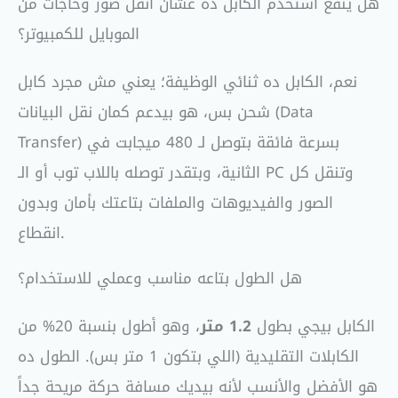
هل ينفع أستخدم الكابل ده عشان أنقل صور وحاجات من
الموبايل للكمبيوتر؟
نعم، الكابل ده ثنائي الوظيفة؛ يعني مش مجرد كابل
شحن بس، هو بيدعم كمان نقل البيانات (Data
Transfer) بسرعة فائقة بتوصل لـ 480 ميجابت في
الثانية، وبتقدر توصله باللاب توب أو الـ PC وتنقل كل
الصور والفيديوهات والملفات بتاعتك بأمان وبدون
انقطاع.
هل الطول بتاعه مناسب وعملي للاستخدام؟
الكابل بيجي بطول
1.2 متر
، وهو أطول بنسبة 20% من
الكابلات التقليدية (اللي بتكون 1 متر بس). الطول ده
هو الأفضل والأنسب لأنه بيديك مسافة حركة مريحة جداً