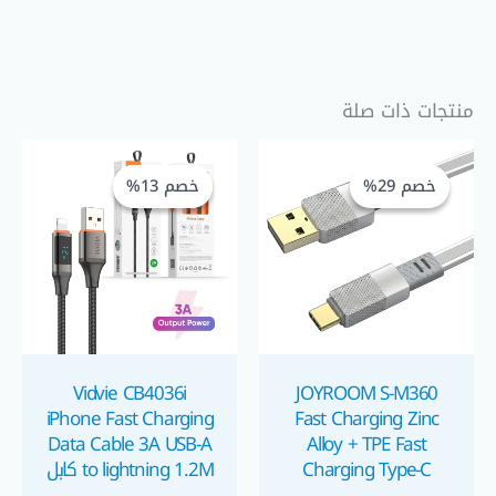
منتجات ذات صلة
السعر
السعر
السعر
السعر
الحالي
الأصلي
الحالي
الأصلي
خصم 29%
خصم 29%
خصم 13%
خصم 13%
هو:
هو:
هو:
هو:
GP 225,00.
EGP 260,00.
EGP 120,00.
EGP 85,00.
Vidvie CB4036i
JOYROOM S-M360
iPhone Fast Charging
Fast Charging Zinc
Data Cable 3A USB-A
Alloy + TPE Fast
Charging Type-C
to lightning 1.2M كابل
Cable كابل تايب سي
شحن ايفون بشاشة