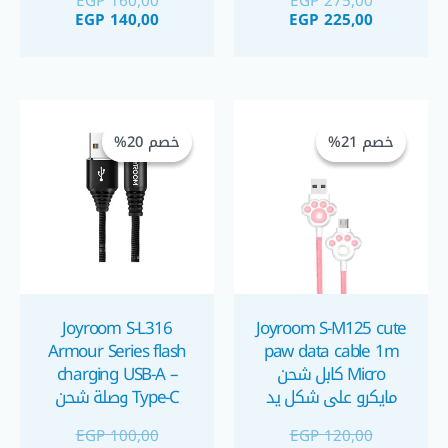
EGP
160,00
EGP
275,00
EGP
140,00
EGP
225,00
السعر
السعر
السعر
السعر
الحالي
الأصلي
الحالي
الأصلي
خصم 21%
خصم 21%
خصم 20%
خصم 20%
هو:
هو:
هو:
هو:
EGP 100,00.
EGP 80,00.
EGP 120,00.
EGP 95,00.
Joyroom S-L316
Joyroom S-M125 cute
Armour Series flash
paw data cable 1m
Micro كابل شحن
charging USB-A –
مايكرو على شكل يد
Type-C وصلة شحن
قطة
تايب سي
EGP
100,00
EGP
120,00