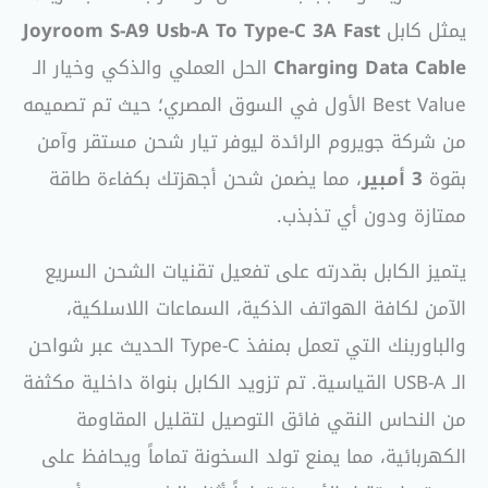
يمثل كابل
Joyroom S-A9 Usb-A To Type-C 3A Fast
Charging Data Cable
الحل العملي والذكي وخيار الـ
Best Value الأول في السوق المصري؛ حيث تم تصميمه
من شركة جويروم الرائدة ليوفر تيار شحن مستقر وآمن
بقوة
3 أمبير
، مما يضمن شحن أجهزتك بكفاءة طاقة
ممتازة ودون أي تذبذب.
يتميز الكابل بقدرته على تفعيل تقنيات الشحن السريع
الآمن لكافة الهواتف الذكية، السماعات اللاسلكية،
والباوربنك التي تعمل بمنفذ Type-C الحديث عبر شواحن
الـ USB-A القياسية. تم تزويد الكابل بنواة داخلية مكثفة
من النحاس النقي فائق التوصيل لتقليل المقاومة
الكهربائية، مما يمنع تولد السخونة تماماً ويحافظ على