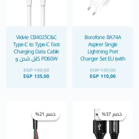
Vidvie CB4025C&C
Borofone BA74A
Type-C to Type-C Fast
Aspirer Single
Charging Data Cable
Lightning Port
Charger Set EU (with
PD60W كابل شحن و
cable) شاحن موبايل
نقل بيانات تايب سي ٦٠
EGP
190,00
EGP
135,00
آيفون مع كبل كابل
واط
EGP
135,00
EGP
110,00
لايتنينج
السعر
السعر
السعر
السعر
الحالي
الأصلي
الحالي
الأصلي
خصم 37%
خصم 37%
خصم 21%
خصم 21%
هو:
هو:
هو:
هو:
EGP 55,00.
EGP 70,00.
EGP 59,00.
EGP 94,00.