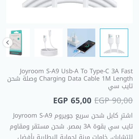
Data
Cable
1M
Length
وصلة
شحن
تايب
سي
Joyroom S-A9 Usb-A To Type-C 3A Fast
Charging Data Cable 1M Length وصلة شحن
تايب سي
EGP
65,00
EGP
90,00
اشترِ كابل شحن سريع جويروم Joyroom S-A9
تايب سي بقوة 3A بمصر. شحن مستقر ومقاوم
للتشابك، خامات مرنة لحماية البطارية بأفضل