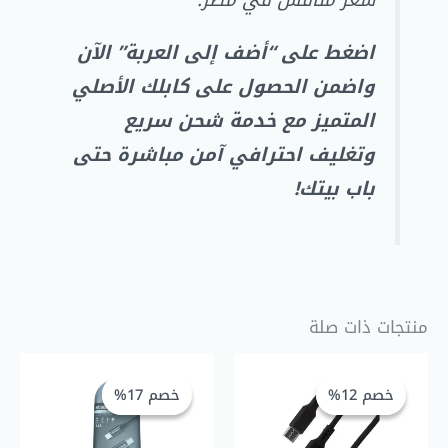
سعر منافس في مصر.
اضغط على “أضف إلى العربة” الآن
واضمن الحصول على كابلك الأصلي
المتميز مع خدمة شحن سريع
وتغليف احترافي آمن مباشرة حتى
باب بيتك!
منتجات ذات صلة
السعر
السعر
السعر
السعر
الحالي
الأصلي
الحالي
الأصلي
خصم 12%
خصم 12%
خصم 17%
خصم 17%
هو:
هو:
هو:
هو:
GP 100,00.
EGP 120,00.
EGP 115,00.
EGP 130,00.