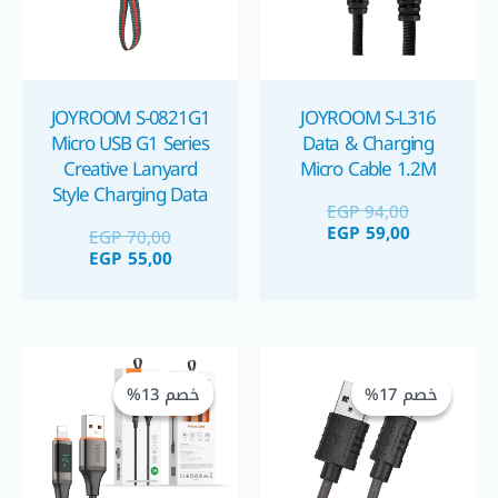
JOYROOM S-0821G1
JOYROOM S-L316
Micro USB G1 Series
Data & Charging
Creative Lanyard
Micro Cable 1.2M
Style Charging Data
EGP
94,00
Cable 2.1A Length:
EGP
59,00
EGP
70,00
85cm كابل شحن قصير
EGP
55,00
مايكرو
السعر
السعر
السعر
السعر
الحالي
الأصلي
الحالي
الأصلي
خصم 17%
خصم 17%
خصم 13%
خصم 13%
هو:
هو:
هو:
هو:
GP 225,00.
EGP 260,00.
EGP 100,00.
EGP 120,00.