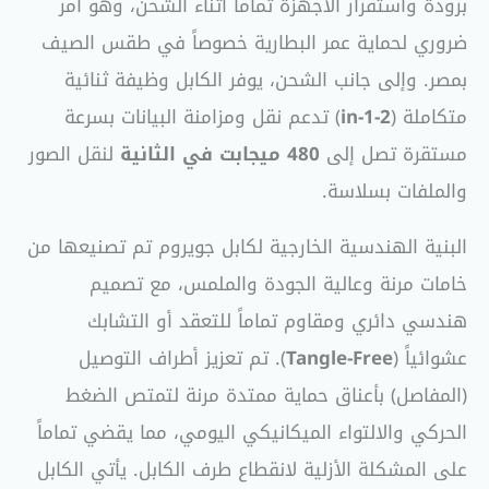
برودة واستقرار الأجهزة تماماً أثناء الشحن، وهو أمر
ضروري لحماية عمر البطارية خصوصاً في طقس الصيف
بمصر. وإلى جانب الشحن، يوفر الكابل وظيفة ثنائية
متكاملة (
2-in-1
) تدعم نقل ومزامنة البيانات بسرعة
مستقرة تصل إلى
480 ميجابت في الثانية
لنقل الصور
والملفات بسلاسة.
البنية الهندسية الخارجية لكابل جويروم تم تصنيعها من
خامات مرنة وعالية الجودة والملمس، مع تصميم
هندسي دائري ومقاوم تماماً للتعقد أو التشابك
عشوائياً (
Tangle-Free
). تم تعزيز أطراف التوصيل
(المفاصل) بأعناق حماية ممتدة مرنة لتمتص الضغط
الحركي والالتواء الميكانيكي اليومي، مما يقضي تماماً
على المشكلة الأزلية لانقطاع طرف الكابل. يأتي الكابل