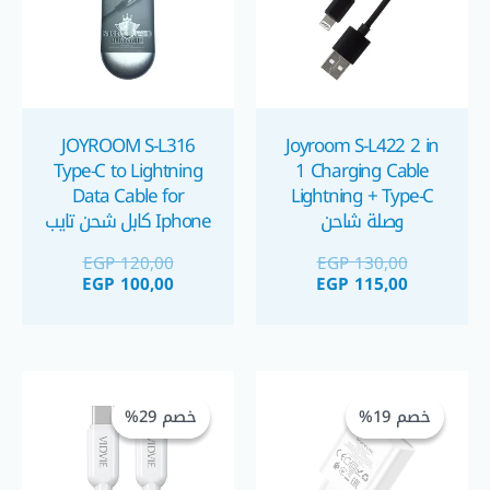
JOYROOM S-L316
Joyroom S-L422 2 in
Type-C to Lightning
1 Charging Cable
Data Cable for
Lightning + Type-C
وصلة شاحن
Iphone كابل شحن تايب
سي ل لايتينج آيفون
EGP
120,00
EGP
130,00
EGP
100,00
EGP
115,00
السعر
السعر
السعر
السعر
الحالي
الأصلي
الحالي
الأصلي
خصم 19%
خصم 19%
خصم 29%
خصم 29%
هو:
هو:
هو:
هو:
GP 135,00.
EGP 190,00.
EGP 110,00.
EGP 135,00.