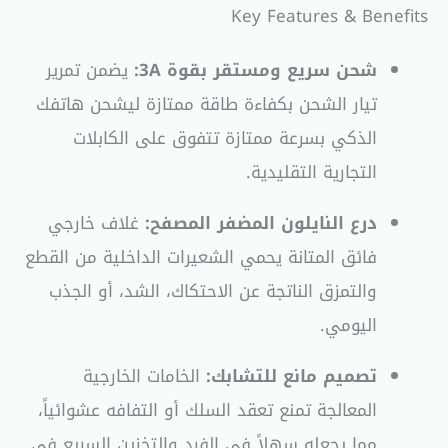
Key Features & Benefits
شحن سريع ومستقر بقوة 3A:
يضمن تمرير
تيار الشحن بكفاءة طاقة ممتازة ليشحن هاتفك
الذكي بسرعة ممتازة تتفوق على الكابلات
التجارية التقليدية.
درع النايلون المضفر المصفح:
غلاف خارجي
فائق المتانة يحمي الشعيرات الداخلية من القطع
والتمزق الناتجة عن الاحتكاك، الشد، أو الجذب
اليومي.
تصميم مانع للتشابك:
الخامات الخارجية
المعالجة تمنع تعقد السلك أو التفافه عشوائياً،
مما يجعله سهلاً في الفرد والتخزين السريع في