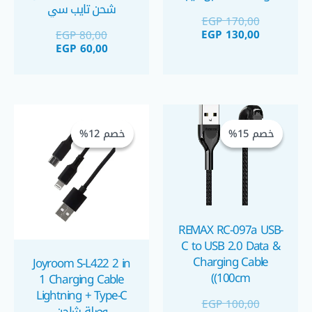
شحن تايب سي
سي ٦٠ واط بطول متر
EGP
170,00
EGP
130,00
EGP
80,00
EGP
60,00
السعر
السعر
السعر
السعر
الحالي
الأصلي
الحالي
الأصلي
خصم 15%
خصم 15%
خصم 12%
خصم 12%
هو:
هو:
هو:
هو:
GP 115,00.
EGP 130,00.
EGP 100,00.
EGP 85,00.
REMAX RC-097a USB-
C to USB 2.0 Data &
Charging Cable
Joyroom S-L422 2 in
(100cm)
1 Charging Cable
Lightning + Type-C
EGP
100,00
وصلة شاحن