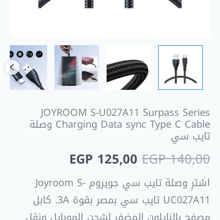
وصلة
تايب
سي
JOYROOM S-U027A11 Surpass Series
Charging Data sync Type C Cable وصلة
تايب سي
EGP
125,00
EGP
140,00
اشترِ وصلة تايب سي جويروم Joyroom S-
UC027A11 تايب سي بمصر بقوة 3A. كابل
مصفح بالنايلون المضفر لشحن الموبايل ونقل