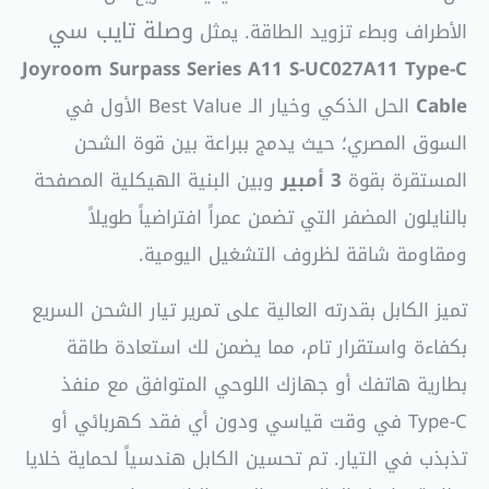
وصلة تايب سي
الأطراف وبطء تزويد الطاقة. يمثل
Joyroom Surpass Series A11 S-UC027A11 Type-C
Cable
الحل الذكي وخيار الـ Best Value الأول في
السوق المصري؛ حيث يدمج ببراعة بين قوة الشحن
المستقرة بقوة
3 أمبير
وبين البنية الهيكلية المصفحة
بالنايلون المضفر التي تضمن عمراً افتراضياً طويلاً
ومقاومة شاقة لظروف التشغيل اليومية.
تميز الكابل بقدرته العالية على تمرير تيار الشحن السريع
بكفاءة واستقرار تام، مما يضمن لك استعادة طاقة
بطارية هاتفك أو جهازك اللوحي المتوافق مع منفذ
Type-C في وقت قياسي ودون أي فقد كهربائي أو
تذبذب في التيار. تم تحسين الكابل هندسياً لحماية خلايا