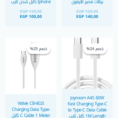
بيانات قصير للآيفون
Iphone كابل شحن تايب
سي ل لايتينج آيفون
EGP
120,00
EGP
160,00
EGP
100,00
EGP
140,00
السعر
السعر
السعر
السعر
الحالي
الأصلي
الحالي
الأصلي
خصم 24%
خصم 24%
خصم 25%
خصم 25%
هو:
هو:
هو:
هو:
EGP 60,00.
EGP 80,00.
EGP 130,00.
EGP 170,00.
Joyroom A45 60W
Vidvie CB-402t
Fast Charging Type-C
Charging Data Type-
to Type-C Data Cable
C Cable 1 Meter كابل
1M Length كابل تايب