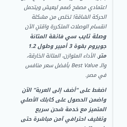
اعتمادي مصفح صُمم ليعيش ويتحمل
الحركة الشاقة! تخلص من مشكلة
انقسام الوصلات المتكررة واقتنِ الآن
وصلة تايب سي
فائقة المتانة
جويروم بقوة 3 أمبير وطول 1.2
متر
. الأداء المتوازن، المتانة الخارقة،
والـ Best Value بأفضل سعر منافس
في مصر.
اضغط على “أضف إلى العربة” الآن
واضمن الحصول على كابلك الأصلي
المتميز مع خدمة شحن سريع
وتغليف احترافي آمن مباشرة حتى