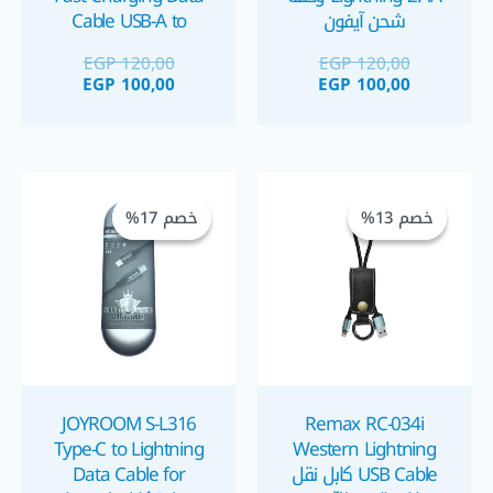
شحن آيفون
Cable USB-A to
Lightning 2m lenght
EGP
120,00
EGP
120,00
كابل شحن ايفون ٢ متر
EGP
100,00
EGP
100,00
السعر
السعر
السعر
السعر
الحالي
الأصلي
الحالي
الأصلي
خصم 13%
خصم 13%
خصم 17%
خصم 17%
هو:
هو:
هو:
هو:
GP 100,00.
EGP 120,00.
EGP 140,00.
EGP 160,00.
JOYROOM S-L316
Remax RC-034i
Type-C to Lightning
Western Lightning
USB Cable كابل نقل
Data Cable for