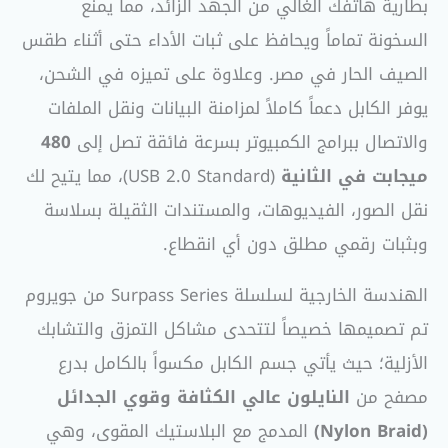
بطارية هاتفك الغالي من الجهد الزائد، مما يمنع
السخونة تماماً ويحافظ على ثبات الأداء حتى أثناء طقس
الصيف الحار في مصر. وعلاوة على تميزه في الشحن،
يوفر الكابل دعماً كاملاً لمزامنة البيانات ونقل الملفات
والاتصال ببرامج الكمبيوتر بسرعة فائقة تصل إلى
480
ميجابت في الثانية
(USB 2.0 Standard)، مما يتيح لك
نقل الصور، الفيديوهات، والمستندات الثقيلة بسلاسة
وبثبات رقمي مطلق دون أي انقطاع.
الهندسة الخارجية لسلسلة Surpass Series من جويروم
تم تصميمها خصيصاً لتتحدى مشاكل التمزق والتشابك
الأزلية؛ حيث يأتي جسم الكابل مكسواً بالكامل بدرع
مصفح من
النايلون عالي الكثافة وقوي الجدائل
(Nylon Braid)
المدمج مع البلاستيك المقوى، وهي