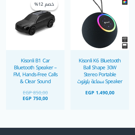
خصم 12%
خصم 12%
هو:
هو:
GP 750,00.
EGP 850,00.
Kisonli B1 Car
Kisonli K6 Bluetooth
Bluetooth Speaker –
Ball Shape 30W
FM, Hands-Free Calls
Stereo Portable
Speaker سماعة بلوتوث
& Clear Sound
محمولة ٣٠ واط على
EGP
850,00
EGP
1.490,00
شكل كرة
EGP
750,00