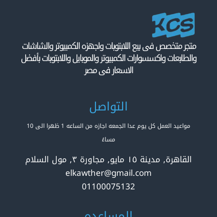
متجر متخصص فى بيع اللابتوبات واجهزه الكمبيوتر والشاشات
والطابعات واكسسوارات الكمبيوتر والموبايل واللابتوبات بأفضل
الاسعار فى مصر
التواصل
مواعيد العمل كل يوم عدا الجمعه اجازه من الساعه 1 ظهرا الى 10
مساءً
القاهرة, مدينة ١٥ مايو, مجاورة ٣, مول السلام
elkawther@gmail.com
01100075132
المساعده