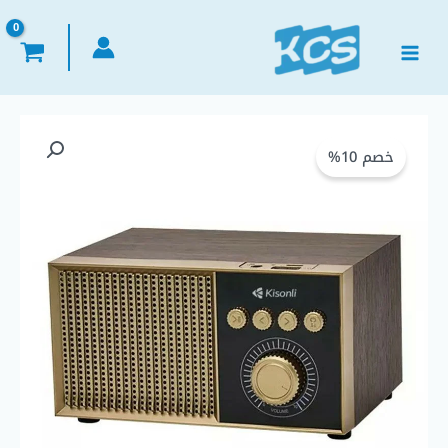
خطي
لى
لمحتوى
كمية
السعر
السعر
Kisonli
خصم 10%
الأصلي
الحالي
G10
Wooden
هو:
هو:
Retro
Classic
EGP 450,00.
EGP 500,00.
Outdoor
Wireless
BT
Speaker