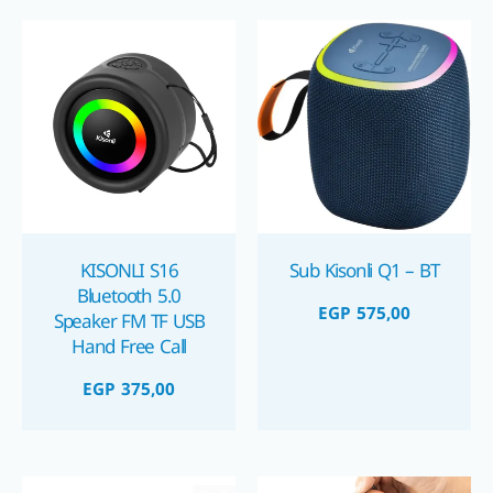
KISONLI S16
Sub Kisonli Q1 – BT
Bluetooth 5.0
EGP
575,00
Speaker FM TF USB
Hand Free Call
Wireless 5W Output
EGP
375,00
500mAh Battery
سماعة بلوتوث محمولة
٥ واط كيسونلي
السعر
السعر