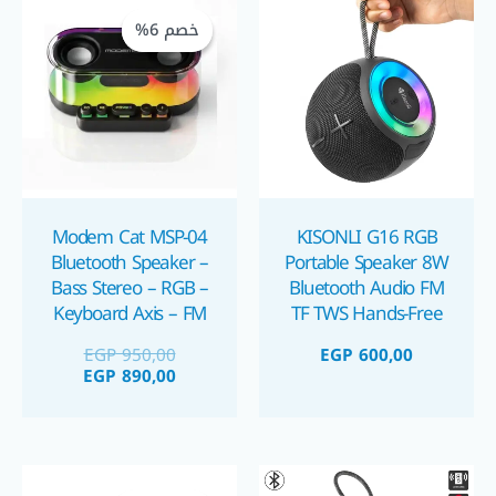
الحالي
الأصلي
خصم 6%
خصم 6%
هو:
هو:
GP 890,00.
EGP 950,00.
Modem Cat MSP-04
KISONLI G16 RGB
Bluetooth Speaker –
Portable Speaker 8W
Bass Stereo – RGB –
Bluetooth Audio FM
Keyboard Axis – FM
TF TWS Hands-Free
Radio
Call Type-C Charging
EGP
950,00
EGP
600,00
1800mAh Battery
EGP
890,00
سماعة بلوتوث محمولة
٨ واط كيسونلي
السعر
السعر
الحالي
الأصلي