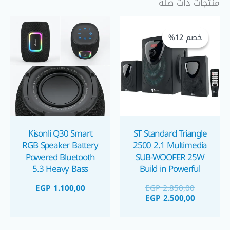
منتجات ذات صلة
السعر
السعر
الحالي
الأصلي
خصم 12%
خصم 12%
هو:
هو:
EGP 2.500,00.
EGP 2.850,00.
Kisonli Q30 Smart
ST Standard Triangle
RGB Speaker Battery
2500 2.1 Multimedia
Powered Bluetooth
SUB-WOOFER 25W
5.3 Heavy Bass
Build in Powerful
Amplifier صبووفر
سماعة بلوتوث/صب
EGP
1.100,00
EGP
2.850,00
ستاندر ٢٥ واط مع
ووفر محمولة قابلة
EGP
2.500,00
امبليفاير مدمج
للشحن ٣٠ واط