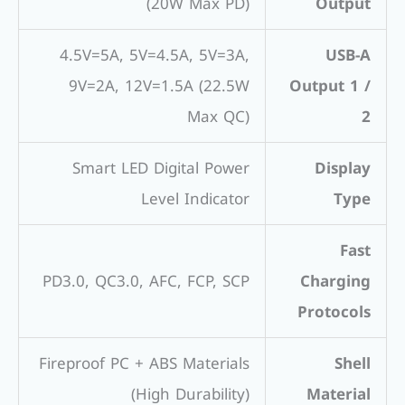
(20W Max PD)
Output
4.5V=5A, 5V=4.5A, 5V=3A,
USB-A
9V=2A, 12V=1.5A (22.5W
Output 1 /
Max QC)
2
Smart LED Digital Power
Display
Level Indicator
Type
Fast
PD3.0, QC3.0, AFC, FCP, SCP
Charging
Protocols
Fireproof PC + ABS Materials
Shell
(High Durability)
Material