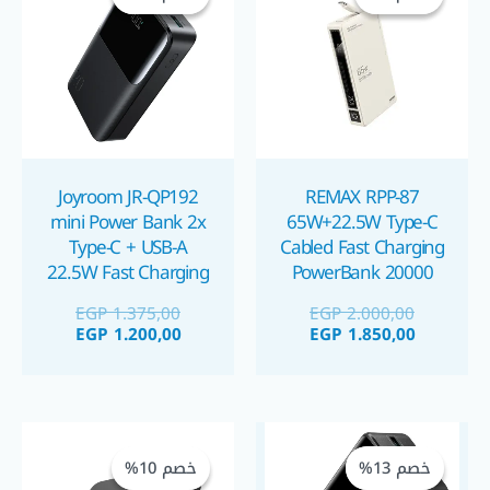
 1.200,00.
 1.375,00.
EGP 1.850,00.
EGP 2.000,00.
Joyroom JR-QP192
REMAX RPP-87
mini Power Bank 2x
65W+22.5W Type-C
Type-C + USB-A
Cabled Fast Charging
22.5W Fast Charging
PowerBank 20000
mAh – White باوربنك
20000mAh – Black
EGP
1.375,00
EGP
2.000,00
باوربنك جويروم ٢٠٠٠٠
EGP
1.200,00
EGP
1.850,00
مللي أمبير
السعر
السعر
السعر
السعر
الحالي
الأصلي
الحالي
الأصلي
خصم 13%
خصم 13%
خصم 10%
خصم 10%
هو:
هو:
هو:
هو: