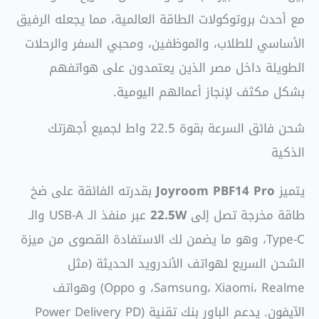
مع أحدث بروتوكولات الطاقة العالمية، مما يجعله الرفيق
الأساسي للطلاب، والموظفين، ومحبي السفر والرحلات
الطويلة داخل مصر الذين يعتمدون على هواتفهم
بشكل مكثف لإنجاز أعمالهم اليومية.
شحن فائق السرعة بقوة 22.5 واط لجميع أجهزتك
الذكية
يتميز
Joyroom PBF14 Pro
بقدرته الفائقة على ضخ
طاقة مخرجة تصل إلى
22.5W
عبر منفذ الـ USB-A والـ
Type-C، وهو ما يضمن لك الاستفادة القصوى من ميزة
الشحن السريع لهواتف الأندرويد الحديثة (مثل
Samsung، Xiaomi، Realme، و Oppo) وهواتف
الآيفون. يدعم الباور بنك تقنية (Power Delivery PD