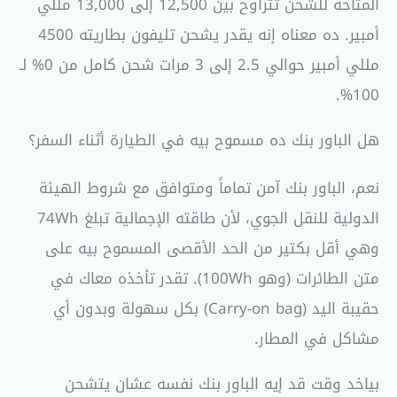
المتاحة للشحن تتراوح بين 12,500 إلى 13,000 مللي
أمبير. ده معناه إنه يقدر يشحن تليفون بطاريته 4500
مللي أمبير حوالي 2.5 إلى 3 مرات شحن كامل من 0% لـ
100%.
هل الباور بنك ده مسموح بيه في الطيارة أثناء السفر؟
نعم، الباور بنك آمن تماماً ومتوافق مع شروط الهيئة
الدولية للنقل الجوي، لأن طاقته الإجمالية تبلغ 74Wh
وهي أقل بكتير من الحد الأقصى المسموح بيه على
متن الطائرات (وهو 100Wh). تقدر تأخذه معاك في
حقيبة اليد (Carry-on bag) بكل سهولة وبدون أي
مشاكل في المطار.
بياخد وقت قد إيه الباور بنك نفسه عشان يتشحن