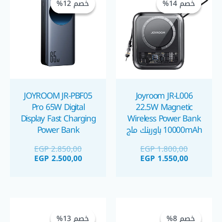
خصم 14%
خصم 14%
خصم 12%
خصم 12%
هو:
هو:
هو:
هو:
 2.500,00.
 2.850,00.
EGP 1.550,00.
EGP 1.800,00.
JOYROOM JR-PBF05
Joyroom JR-L006
Pro 65W Digital
22.5W Magnetic
Display Fast Charging
Wireless Power Bank
10000mAh باوربنك ماج
Power Bank
سيف
30000mAh – Black
EGP
2.850,00
EGP
1.800,00
باوربنك جويروم ٦٥ واط
EGP
2.500,00
EGP
1.550,00
٣٠٠٠٠ مللي أمبير
السعر
السعر
السعر
السعر
الحالي
الأصلي
الحالي
الأصلي
خصم 8%
خصم 8%
خصم 13%
خصم 13%
هو:
هو:
هو:
هو: