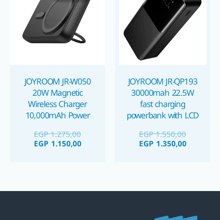
 1.150,00.
 1.275,00.
EGP 1.350,00.
EGP 1.550,00.
JOYROOM JR-W050
JOYROOM JR-QP193
20W Magnetic
30000mah 22.5W
Wireless Charger
fast charging
10,000mAh Power
powerbank with LCD
display باوربنك جويروم
Bank باوربنك
EGP
1.275,00
EGP
1.550,00
٣٠٠٠٠ مللي أمبير
EGP
1.150,00
EGP
1.350,00