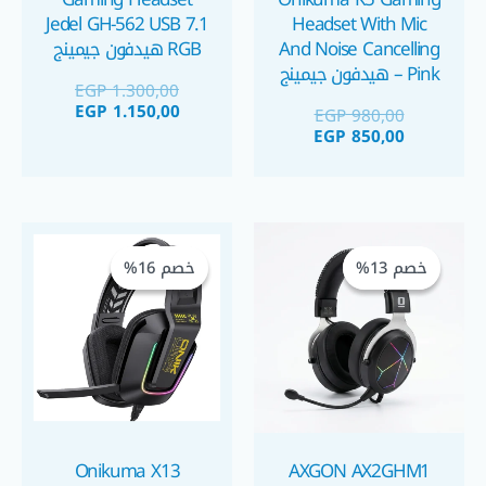
Jedel GH-562 USB 7.1
Headset With Mic
And Noise Cancelling
RGB هيدفون جيمينج
– Pink هيدفون جيمينج
EGP
1.300,00
بينك
EGP
1.150,00
EGP
980,00
EGP
850,00
السعر
السعر
السعر
السعر
الحالي
الأصلي
الحالي
الأصلي
خصم 13%
خصم 13%
خصم 16%
خصم 16%
هو:
هو:
هو:
هو:
GP 800,00.
EGP 950,00.
EGP 650,00.
EGP 750,00.
Onikuma X13
AXGON AX2GHM1