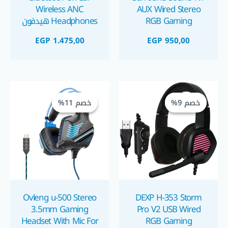
Wireless ANC
AUX Wired Stereo
RGB Gaming
Headphones هيدفون
Headset
بلوتوث يدعم عزل
EGP
1.475,00
EGP
950,00
الضوضاء النشط الممتاز
السعر
السعر
السعر
السعر
الحالي
الأصلي
الحالي
الأصلي
خصم 9%
خصم 9%
خصم 11%
خصم 11%
هو:
هو:
هو:
هو:
GP 399,00.
EGP 450,00.
EGP 725,00.
EGP 800,00.
Ovleng u-500 Stereo
DEXP H-353 Storm
3.5mm Gaming
Pro V2 USB Wired
Headset With Mic For
RGB Gaming