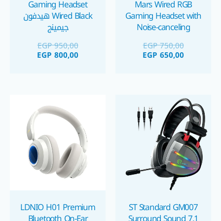
Gaming Headset
Mars Wired RGB
Gaming Headset with
Wired Black هيدفون
Noise-canceling
جيمينج
microphone هيدفون
EGP
950,00
EGP
750,00
جيمينج مع مايك مانع
EGP
800,00
EGP
650,00
للضوضاء
LDNIO H01 Premium
ST Standard GM007
Bluetooth On-Ear
Surround Sound 7.1