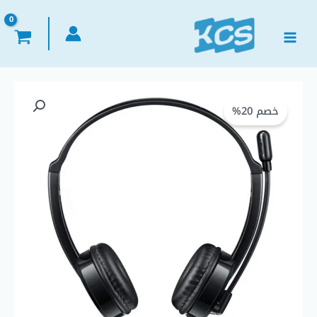
خطي
لى
لمحتوى
كمية
السعر
السعر
Rapoo
خصم 20%
الأصلي
الحالي
H120
Wired
هو:
هو:
Stereo
Headset
EGP 600,00.
EGP 750,00.
–
USB
&
3.5
mm,
Noise-