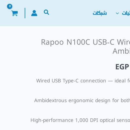
يات
شبكات
Rapoo N100C USB‑C Wire
السعر
Ambi
الحالي
EGP
هو:
Wired USB Type‑C connection — ideal 
EGP 200,00.
EGP
Ambidextrous ergonomic design for both
High-performance 1,000 DPI optical senso