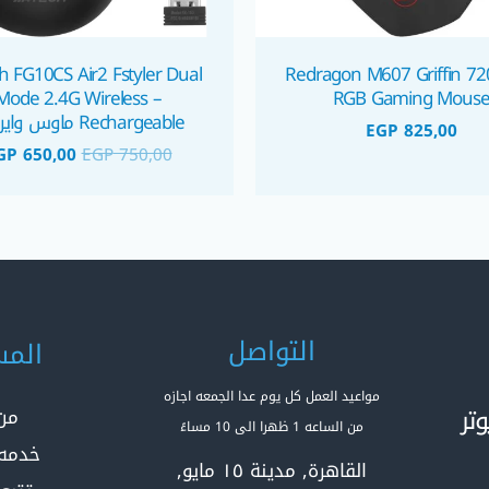
h FG10CS Air2 Fstyler Dual
Redragon M607 Griffin 72
Mode 2.4G Wireless –
RGB Gaming Mous
Rechargeable ماوس وايرلس
EGP
825,00
GP
650,00
EGP
750,00
التواصل
المس
مواعيد العمل كل يوم عدا الجمعه اجازه
تر
من
من الساعه 1 ظهرا الى 10 مساءً
خدمه 
القاهرة, مدينة ١٥ مايو,