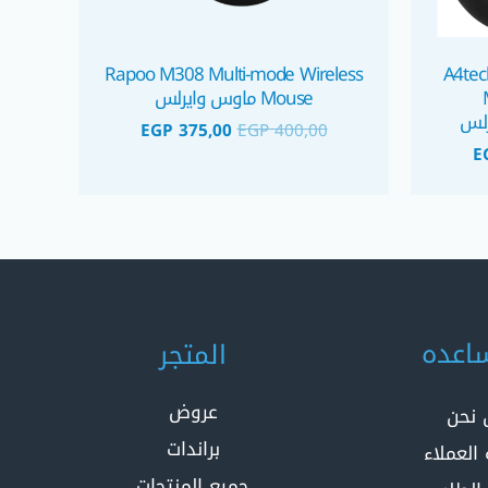
Rapoo M308 Multi-mode Wireless
A4tec
Mouse ماوس وايرلس
EGP
375,00
EGP
400,00
E
اعده
المتجر
عروض
 نحن
براندات
العملاء
جميع المنتجات