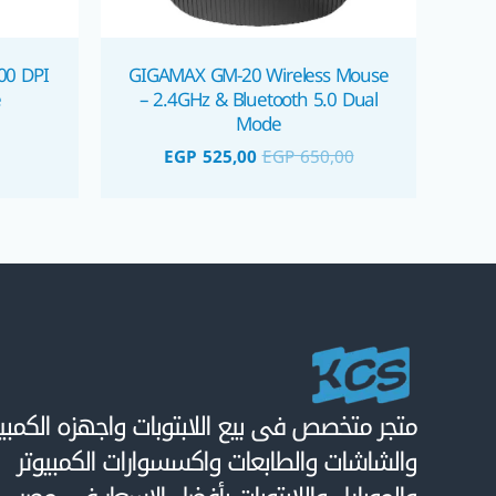
00 DPI
GIGAMAX GM-20 Wireless Mouse
e
– 2.4GHz & Bluetooth 5.0 Dual
Mode
EGP
525,00
EGP
650,00
متجر متخصص فى بيع اللابتوبات واجهزه الكمبيو
والشاشات والطابعات واكسسوارات الكمبيوتر