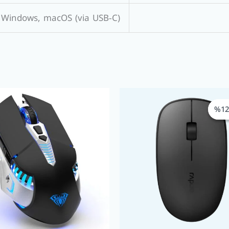
Windows, macOS (via USB‑C)
السعر
السعر
الأصلي
الحالي
هو:
هو:
EGP 440,00.
EGP 500,00.