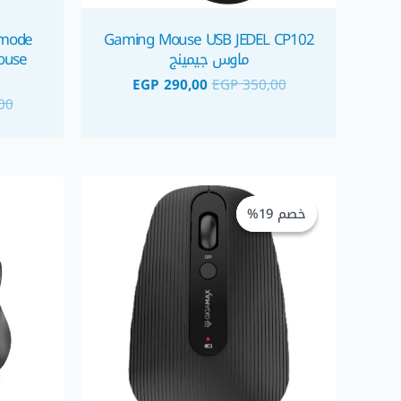
-mode
Gaming Mouse USB JEDEL CP102
ماوس جيمينج
Mouse
EGP
290,00
EGP
350,00
00
السعر
السعر
الأصلي
الحالي
خصم 19%
خصم 19%
هو:
هو:
EGP 525,00.
EGP 650,00.