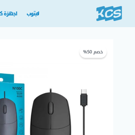
خطي
لى
لابتوب
اجهزة كم
لمحتوى
كمية
Rapoo
خصم 50%
N100C
USB‑C
Wired
Optical
Mouse
–
Ambidextrous,
1000 DPI