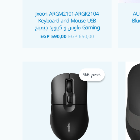
Jxoon ARGM2101-ARGK2104
AU
Keyboard and Mouse USB
Blu
Gaming ماوس و كيبورد جيمينج
EGP
590,00
EGP
650,00
السعر
السعر
السعر
الحالي
الأصلي
الحالي
خصم 6%
خصم 6%
هو:
هو:
هو:
EGP 375,00.
EGP 400,00.
EGP 650,00.
E