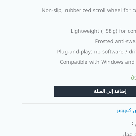
Non-slip, rubberized scroll wheel for 
Lightweight (~58 g) for c
Frosted anti-swe
Plug‑and‑play: no software / dri
Compatible with Windows and
إضافة إلى السلة
كمبيوتر
: