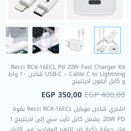
Cable
C
to
Lightning
شاحن
٢٠
واط
و
Recci RCK-16ECL Pd 20W Fast Charger Kit
كابل
USB-C – Cable C to Lightning شاحن ٢٠ واط
آيفون
و كابل آيفون لايتنينج
لايتنينج
EGP
350,00
EGP
400,00
اشتري شاحن موبايل Recci RCK-16ECL بقوة
20W PD. يشمل كابل تايب سي إلى لايتنينج 1
متر، حماية ذكية ضد التغير المفاجئ في التيار،