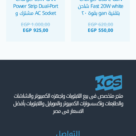
Fast 20W white شاحن
Power Strip Dual-Port
بتقنية gan بقوة ٢٠
AC Socket مشترك و
واط
محطة شحن 65 واط
EGP
1.000,00
EGP
620,00
EGP
925,00
EGP
550,00
متجر متخصص فى بيع اللابتوبات واجهزه الكمبيوتر والشاشات
والطابعات واكسسوارات الكمبيوتر والموبايل واللابتوبات بأفضل
الاسعار فى مصر
التواصل