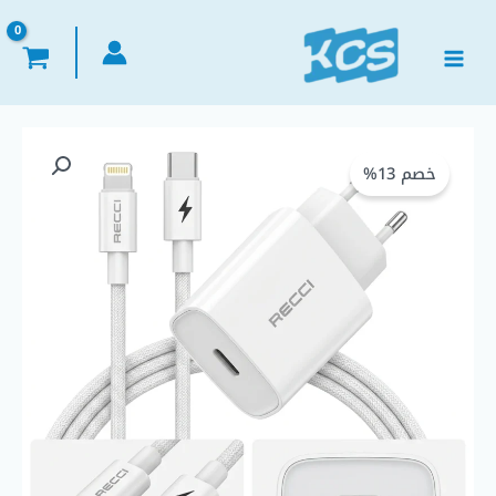
خطي
لى
لمحتوى
كمية
السعر
السعر
Recci
خصم 13%
الأصلي
الحالي
RCK-
16ECL
هو:
هو:
Pd
20W
EGP 350,00.
EGP 400,00.
Fast
Charger
Kit
USB-
C
-