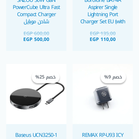
SNZOU 30W GaN
Borofone BA74A
PowerCube Ultra Fast
Aspirer Single
Compact Charger
Lightning Port
Charger Set EU (with
شاحن موبايل
cable) شاحن موبايل
EGP
600,00
EGP
135,00
آيفون مع كبل كابل
EGP
500,00
EGP
110,00
لايتنينج
السعر
السعر
السعر
السعر
الحالي
الأصلي
الحالي
الأصلي
خصم 9%
خصم 9%
خصم 25%
خصم 25%
هو:
هو:
هو:
هو:
 1.250,00.
 1.675,00.
EGP 480,00.
EGP 530,00.
Baseus UCN3250-1
REMAX RP-U93 ICY