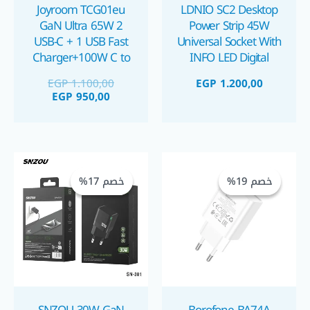
Joyroom TCG01eu
LDNIO SC2 Desktop
GaN Ultra 65W 2
Power Strip 45W
USB-C + 1 USB Fast
Universal Socket With
Charger+100W C to
INFO LED Digital
Display مشترك كهرباء
C Cable 1.2m شاحن
EGP
1.100,00
EGP
1.200,00
مكتبي بقدرة 45 واط
موبايل و كابل
EGP
950,00
ومقبس عالمي مزود
بشاشة ليد رقمية
للمعلومات
السعر
السعر
السعر
السعر
الحالي
الأصلي
الحالي
الأصلي
خصم 19%
خصم 19%
خصم 17%
خصم 17%
هو:
هو:
هو:
هو:
GP 500,00.
EGP 600,00.
EGP 110,00.
EGP 135,00.