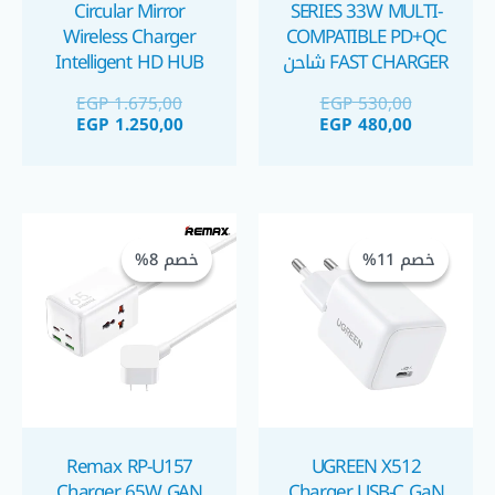
Circular Mirror
SERIES 33W MULTI-
Wireless Charger
COMPATIBLE PD+QC
FAST CHARGER شاحن
Intelligent HD HUB
٣٣ واط
شاحن لاسلكي و موزع
EGP
1.675,00
EGP
530,00
USB
EGP
1.250,00
EGP
480,00
السعر
السعر
السعر
السعر
الحالي
الأصلي
الحالي
الأصلي
خصم 11%
خصم 11%
خصم 8%
خصم 8%
هو:
هو:
هو:
هو:
 1.000,00.
GP 925,00.
EGP 550,00.
EGP 620,00.
Remax RP-U157
UGREEN X512
Charger 65W GAN
Charger USB-C GaN