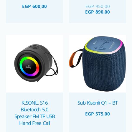
Call Type-C Charging
Radio
EGP
600,00
EGP
950,00
1800mAh Battery
EGP
890,00
سماعة بلوتوث محمولة
٨ واط كيسونلي
KISONLI S16
Sub Kisonli Q1 – BT
Bluetooth 5.0
EGP
575,00
Speaker FM TF USB
Hand Free Call
Wireless 5W Output