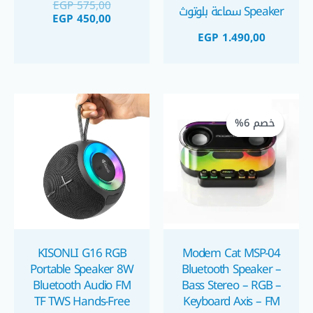
EGP
575,00
Speaker سماعة بلوتوث
EGP
450,00
محمولة ٣٠ واط على
EGP
1.490,00
شكل كرة
السعر
السعر
الحالي
الأصلي
خصم 6%
خصم 6%
هو:
هو:
EGP 890,00.
EGP 950,00.
KISONLI G16 RGB
Modem Cat MSP-04
Portable Speaker 8W
Bluetooth Speaker –
Bluetooth Audio FM
Bass Stereo – RGB –
TF TWS Hands-Free
Keyboard Axis – FM