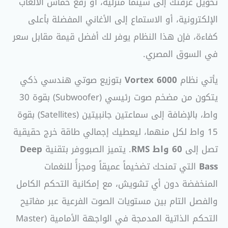
تحويل غرفتك إلى سينما منزلية، أو رفع حماس الألعاب
الإلكترونية، أو الاستماع إلى الأغاني المفضلة بأعلى
كفاءة، فإن هذا النظام يوفر لك أفضل قيمة مقابل سعر
في السوق المصري.
يأتي نظام
Vortex 6000
بتوزيع صوتي هندسي ذكي
يتكون من مضخم صوت رئيسي (Subwoofer) بقوة 30
واط، بالإضافة إلى سماعتين جانبيتين (Satellites) بقوة
15 واط لكل منهما، ليعطيك إجمالي طاقة خرج حقيقية
تصل إلى
60 واط RMS
. يتميز الصبووفر بتقنية
Deep
Bass
التي تمنحك تضخيماً عميقاً ومجزأً للنغمات
المنخفضة دون أي تشويش، مع إمكانية التحكم الكامل
والفصل التام بين مستويات الصوت الفرعية عبر مفاتيح
التحكم الذاتية المدمجة في الواجهة الأمامية (Master