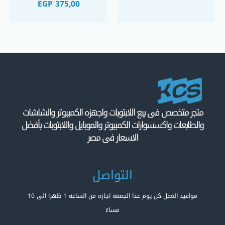
EGP
375,00
500mAh Battery
سماعة بلوتوث محمولة
٥ واط كيسونلي
متجر متخصص فى بيع اللابتوبات واجهزه الكمبيوتر والشاشات
والطابعات واكسسوارات الكمبيوتر والموبايل واللابتوبات بأفضل
الاسعار فى مصر
التواصل
مواعيد العمل كل يوم عدا الجمعه اجازه من الساعه 1 ظهرا الى 10
مساءً