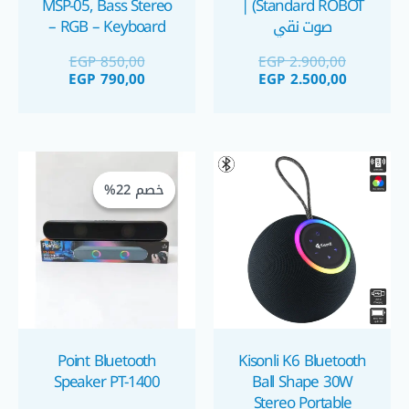
MSP-05, Bass Stereo
Standard ROBOT) |
صوت نقي
– RGB – Keyboard
Blue Mechanical
EGP
850,00
EGP
2.900,00
switch – FM Radio
EGP
790,00
EGP
2.500,00
السعر
السعر
الحالي
الأصلي
خصم 22%
خصم 22%
هو:
هو:
GP 450,00.
EGP 575,00.
Point Bluetooth
Kisonli K6 Bluetooth
Speaker PT-1400
Ball Shape 30W
Stereo Portable