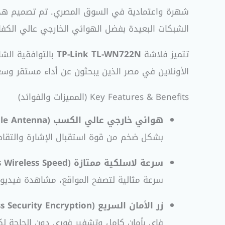
شهرة واعتمادية في السوق المصري. تم تصميم هذ
الشبكات البعيدة بفضل الهوائي الخارجي عالي الكفا
تتميز فلاشة
TP-Link TL-WN722N
بالتوافقية الش
الأونلاين في مصر الذين يبحثون عن أداء مستقر وسعر اقتص
Key Features & Benefits (المميزات والفوائد)
هوائي خارجي عالي الكسب (High Gain Detachable Antenna):
بشكل ضخم من قوة استقبال الإشارة والتقاط 
سرعة لاسلكية ممتازة (150Mbps Wireless Speed):
سرعة مثالية لتصفح المواقع، مشاهدة فيديوها
زر الأمان السريع WPS (Easy Wireless Security Encryption):
فاي بأمان كامل وتشفير فوري دون الحاجة لك