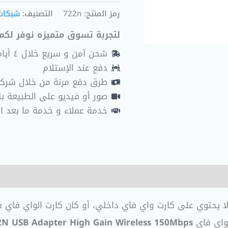
رمز المنتج:
722n
التصنيف:
شبكات
لتجربة تسوق متميزه نوفر لكم 
شحن آمن و سريع خلال ٤ أيام عمل
دفع عند الإستلام
طرق دفع مرنة من خلال شرك
صور أو فيديو على الطبيعة بنا
خدمة عملاء و خدمة ما بعد ا
 كنت تمتلك جهاز كمبيوتر مكتبي (Desktop PC) لا يحتوي على كارت واي فاي داخلي، أو 
لواي فاي
2N USB Adapter High Gain Wireless 150Mbps