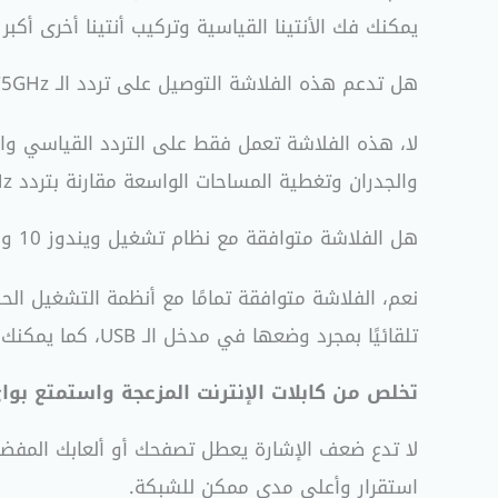
يمكنك فك الأنتينا القياسية وتركيب أنتينا أخرى أكبر
هل تدعم هذه الفلاشة التوصيل على تردد الـ 5GHz؟
لا، هذه الفلاشة تعمل فقط على التردد القياسي وال
والجدران وتغطية المساحات الواسعة مقارنة بتردد 5GHz.
هل الفلاشة متوافقة مع نظام تشغيل ويندوز 10 وويندوز 11؟
تلقائيًا بمجرد وضعها في مدخل الـ USB، كما يمكنك تحميل أحدث تعريف لها مباشرة من موقع تي بي لينك الرسمي.
تخلص من كابلات الإنترنت المزعجة واستمتع بو
لا تدع ضعف الإشارة يعطل تصفحك أو ألعابك المفض
استقرار وأعلى مدى ممكن للشبكة.