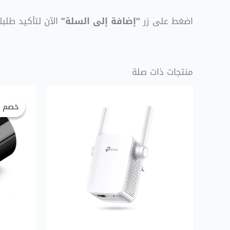
اضغط على زر
“إضافة إلى السلة”
الآن لتأكيد طلب
منتجات ذات صلة
خصم 50%
خصم 50%