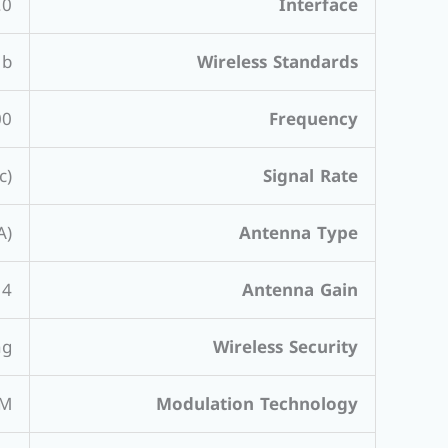
.0
Interface
1b
Wireless Standards
5 GHz
Frequency
c)
Signal Rate
A)
Antenna Type
4 dBi
Antenna Gain
ng
Wireless Security
AM
Modulation Technology