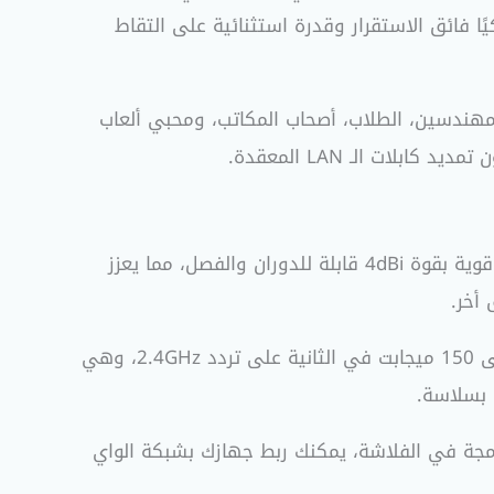
يًا فائق الاستقرار وقدرة استثنائية على التقاط
لمهندسين، الطلاب، أصحاب المكاتب، ومحبي ألعاب
ات الـ LAN المعقدة.
تأتي الفلاشة مزودة بـ أنتينا خارجية قوية بقوة 4dBi قابلة للدوران والفصل، مما يعزز
أخر.
تدعم الفلاشة سرعات نقل بيانات لاسلكية تصل إلى 150 ميجابت في الثانية على تردد 2.4GHz، وهي
 بسلاسة.
جة في الفلاشة، يمكنك ربط جهازك بشبكة الواي