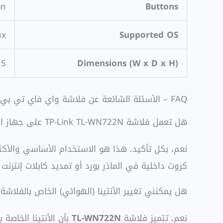
on
Buttons
ux
Supported OS
Dimensions (W x D x H)
93.5 26 mm x 11 mm
FAQ – الأسئلة الشائعة عن فلاشة واي فاي تي بي لينك TL-WN722N
هل تعمل فلاشة TP-Link TL-WN722N على جهاز الكمبيوتر المكتبي (Desktop PC)؟
نعم، بكل تأكيد. هذا هو الاستخدام الأساسي والأكثر
كروت داخلية في الماذر بورد أو تمديد كابلات إنترنت
هل يمكنني تغيير الأنتينا (الهوائي) الخاص بالفلاشة
نعم، تتميز فلاشة
TL-WN722N
بأن الأنتينا الخاصة