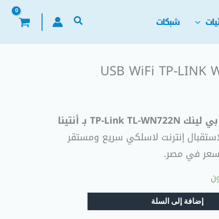
يات
شبكات
USB WiFi TP-LINK
فلاشة واي فاي تي بي لينك TP-Link TL-WN722N بـ أنتينا
لاستقبال إنترنت لاسلكي سريع ومستقر
 سعر في مصر.
إضافة إلى السلة