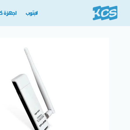
خطي
لى
لابتوب
اجهزة كم
لمحتوى
كمية
USB
WiFi
TP-
LINK
WN722N
-
150Mbps