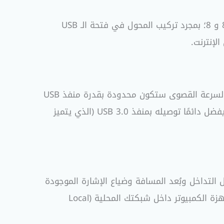
(توصيل وتشغيل مباشر) على أنظمة Windows 11 و Windows 10 و 8.1 و 8؛ بمجرد تركيب المحول في فتحة الـ USB
لإنترنت.
نعم، المحول متوافق رجعيًا (Backward Compatible) ويعمل على منافذ USB 2.0 القديمة. ولكن يرجى العلم أن السرعة القصوى ستكون محدودة بقدرة منفذ USB
2.0 (والتي تصل إلى 480 ميجابت في الثانية كحد أقصى)، لذا للحصول على سرعة الجيجابت الكاملة (1000Mbps) يفضل دائمًا توصيله بمنفذ USB 3.0 (الذي يتميز
التداخل وبُعد المسافة وضياع الإشارة الموجودة
في الواي فاي، كما يمنحك سرعة نقل ملفات خارقة تصل إلى 1000 ميجابت في الثانية إذا كنت تنقل بيانات بين أجهزة الكمبيوتر داخل شبكتك المحلية (Local