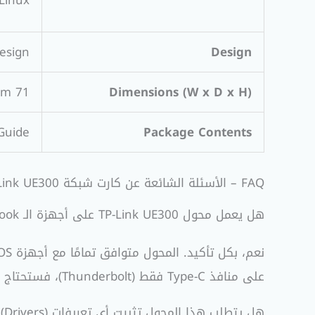
Linux
Design
 Cord Design
71 mm x 26 mm x 16.2 mm
Dimensions (W x D x H)
 Guide
Package Contents
FAQ – الأسئلة الشائعة عن كارت شبكة TP-Link UE300
هل يعمل محول TP-Link UE300 على أجهزة الـ MacBook؟
على منافذ Type-C فقط (Thunderbolt)، فستحتاج إلى تحويلة صغيرة أو يمكنك مراجعة موديل
هل يتطلب هذا المحول تثبيت أي تعريفات (Drivers) على ويندوز 10 أو 11؟