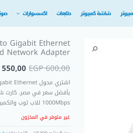
بيوتر
شاشة كمبيوتر
طابعات
اكسسوارات
صوت
to Gigabit Ethernet
السعر
gh-Speed Network Adapter
الأصلي
550,00
EGP
600,00
هو:
 600,00.
بأفضل سعر في مصر. كارت شب
1000Mbps للاب توب والكمبيوتر.
غير متوفر في المخزون