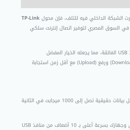
TP-Link
في السوق المصري لتوفير اتصال إنترنت سلكي
العملاقة بدعمه الكامل لسرعات الجيجابت الخارقة ومنافذ USB 3.0 الفائقة، مما يجعله الخيار المفضل
للمهندسين، المبرمجين، صنّاع المحتوى، وعشاق ألعاب الأونلاين في مصر الذين يبحثون عن أقصى سرعة تحميل (Download) ورفع (Upload) مع أقل زمن استجابة
يمنحك المحول منفذ RJ45 يدعم سرعات نقل بيانات حقيقية تصل إلى 1000 ميجابت في الثانية
مجهز بمنفذ USB 3.0 فائق السرعة، والذي يضمن نقل البيانات بين المحول وجهازك بسرعة أعلى بـ 10 أضعاف من منافذ USB