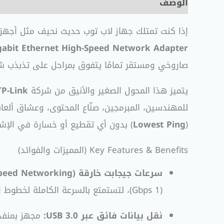
الوصف
مراجعات (0)
إذا كنت تمتلك جهاز لاب توب حديث نحيف مثل أجهزة Ultrabook أو MacBook، أو جهاز كمبيوتر مكتبي تعرض كارت الشبكة الداخلي فيه للتلف، فإن
igabit Ethernet High-Speed Network Adapter
صاروخي ومستقر تمامًا يتفوق بمراحل على تذبذب شبكات ا
يتميز هذا المحول الصغير والأنيق من شركة
TP-Link
(
Lowest Ping
) بدون أي تقطيع أو خسارة في الإشا
Key Features & Benefits (المميزات والفوائد)
سرعات جيجابت خارقة (Gigabit High-Speed Networking):
(1 Gbps)، لتستمتع بالسرعة الكاملة لخطوط الفايبر الحديثة في مصر.
نقل بيانات فائق عبر USB 3.0: