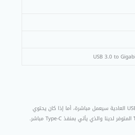
USB 3.0 to Gigab
نعم، بكل تأكيد. المحول متوافق تمامًا مع أجهزة Mac OS. إذا كان جهاز الماك بوك الخاص بك يحتوي على منافذ USB العادية سيعمل مباشرة، أما إذا كان يحتوي
المتوفر لدينا والذي يأتي بمنفذ Type-C مباشر.