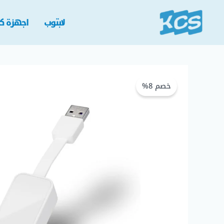
خطي
لى
لابتوب
اجهزة كم
لمحتوى
خصم 8%