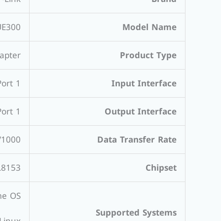
UE300
Model Name
apter
Product Type
1 x USB 3.0 Port
Input Interface
1 x RJ45 Gigabit Ethernet Port
Output Interface
to-Negotiation)
Data Transfer Rate
L8153
Chipset
me OS
Supported Systems