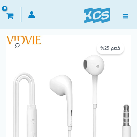
خطي
لى
لمحتوى
كمية
السعر
السعر
VIDVIE
خصم 25%
الأصلي
الحالي
HS645
Wired
هو:
هو:
Stereo
Earphones
EGP 120,00.
EGP 160,00.
With
Microphone
In
Ear
Headset
3.5mm