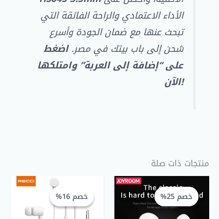
الأداء الاعتمادي والراحة الفائقة التي
تبحث عنها مع ضمان الجودة وأسرع
شحن إلى باب بيتك في مصر.
اضغط
على “إضافة إلى العربة” وامتلكها
الآن!
منتجات ذات صلة
السعر
السعر
السعر
السعر
الحالي
الأصلي
الحالي
الأصلي
خصم 25%
خصم 25%
خصم 16%
خصم 16%
هو:
هو:
هو:
هو:
EGP 135,00.
EGP 160,00.
EGP 150,00.
EGP 199,00.