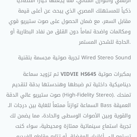
الرقمي والتوازن المثالي، مما يجعلها خياراً اقتصادياً
ذكياً للمستهلك المصري الذي يبحث عن أعلى قيمة
مقابل السعر، مع ضمان الحصول على صوت ستيريو قوي
ومكالمات واضحة تماماً دون القلق من نفاد البطارية أو
الحاجة للشحن المستمر.
تجربة صوتية مجسمة بتقنية Wired Stereo Sound
بمكبرات صوتية
VIDVIE HS645
تم تزويد سماعة
ديناميكية داخلية تم ضبطها وهندستها بدقة لتقديم
صوت ستيريو عالي الدقة (High-Fidelity Stereo). تمنحك
السماعة توازناً ممتعاً للغاية بين درجات الـ Bass العميقة
والقوية وبين الأصوات الوسطى والحادة، مما يضمن لك
تجربة استماع سينمائية ممتازة ومحيطية، سواء كنت
تستمع إلى أغانيك المفضلة، أو تتابع مقاطع الفيديو