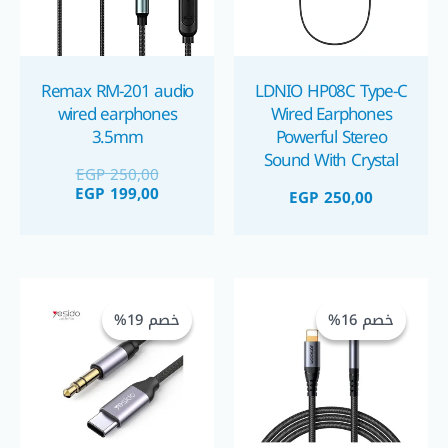
Remax RM-201 audio
LDNIO HP08C Type-C
wired earphones
Wired Earphones
3.5mm
Powerful Stereo
Sound With Crystal
EGP
250,00
Clear Audio سماعة
EGP
199,00
EGP
250,00
موبايل سلك تايب سي
نقية الصوت
السعر
السعر
السعر
السعر
الحالي
الأصلي
الحالي
الأصلي
خصم 16%
خصم 16%
خصم 19%
خصم 19%
هو:
هو:
هو:
هو:
EGP 220,00.
EGP 270,00.
EGP 185,00.
EGP 220,00.