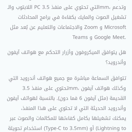
اللابتوب والـ PC التي تحتوي على منفذ 3.5mm، وتدعم
تشغيل الصوت والمايك بكفاءة في برامج المحادثات
والاجتماعات والتعليم عن بُعد مثل Zoom و Microsoft
Teams و Google Meet.
هل يتوافق الميكروفون وأزرار التحكم مع هواتف آيفون
وأندرويد؟
تتوافق السماعة مباشرة مع جميع هواتف أندرويد التي
تحتوي على منفذ 3.5mm، وكذلك هواتف آيفون
القديمة (مثل آيفون 6 فما دون). بالنسبة لهواتف آيفون
وأندرويد الحديثة التي لا تحتوي على هذا المنفذ،
يمكنك تشغيلها بكامل كفاءتها للمكالمات والصوت عبر
استخدام تحويلة (Type-C to 3.5mm) أو (Lightning to