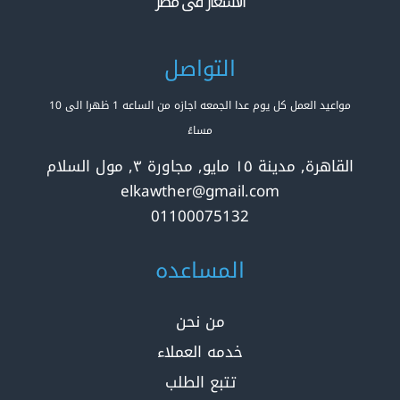
الاسعار فى مصر
التواصل
مواعيد العمل كل يوم عدا الجمعه اجازه من الساعه 1 ظهرا الى 10
مساءً
القاهرة, مدينة ١٥ مايو, مجاورة ٣, مول السلام
elkawther@gmail.com
01100075132
المساعده
من نحن
خدمه العملاء
تتبع الطلب