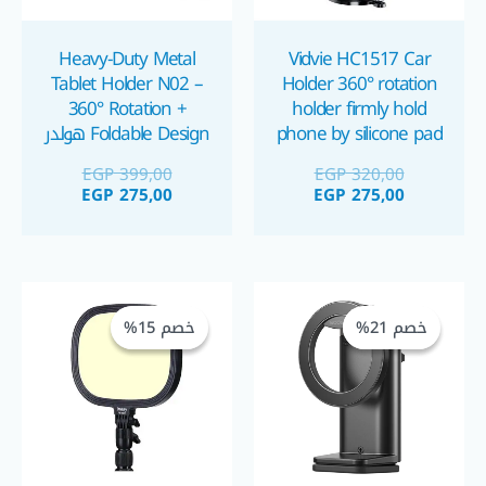
Heavy-Duty Metal
Vidvie HC1517 Car
Tablet Holder N02 –
Holder 360° rotation
360° Rotation +
holder firmly hold
phone by silicone pad
Foldable Design هولدر
حامل موبايل
تابلت
EGP
399,00
EGP
320,00
EGP
275,00
EGP
275,00
السعر
السعر
السعر
السعر
الحالي
الأصلي
الحالي
الأصلي
خصم 21%
خصم 21%
خصم 15%
خصم 15%
هو:
هو:
هو:
هو:
EGP 850,00.
EGP 999,00.
EGP 475,00.
EGP 600,00.