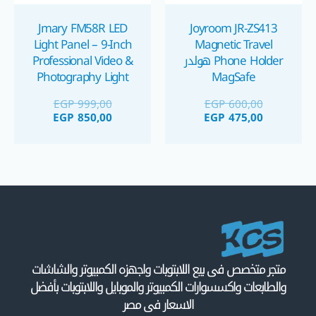
Jmary FM58R LED
Joyroom JR-ZS413
Light Panel – 9-Inch
Magnetic Travel
Phone Holder هولدر
Professional Video &
Photography Light
MagSafe
إضائة و هولدر
EGP
999,00
EGP
600,00
EGP
850,00
EGP
475,00
متجر متخصص فى بيع اللابتوبات واجهزه الكمبيوتر والشاشات
والطابعات واكسسوارات الكمبيوتر والموبايل واللابتوبات بأفضل
الاسعار فى مصر