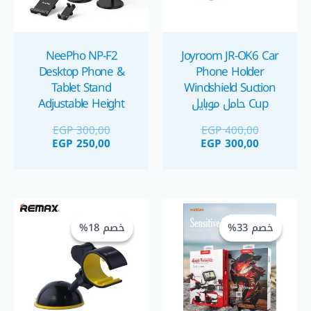
NeePho NP-F2
Joyroom JR-OK6 Car
Desktop Phone &
Phone Holder
Tablet Stand
Windshield Suction
Cup حامل موبايل
Adjustable Height
ستاند موبايل متحرك
EGP
300,00
EGP
400,00
EGP
250,00
EGP
300,00
السعر
السعر
السعر
السعر
الحالي
الأصلي
الحالي
الأصلي
خصم 33%
خصم 33%
خصم 18%
خصم 18%
هو:
هو:
هو:
هو:
EGP 120,00.
EGP 99,00.
EGP 300,00.
EGP 450,00.