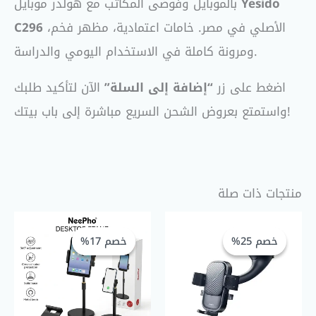
Yesido
بالموبايل وفوضى المكاتب مع هولدر موبايل
الأصلي في مصر. خامات اعتمادية، مظهر فخم،
C296
ومرونة كاملة في الاستخدام اليومي والدراسة.
اضغط على زر
“إضافة إلى السلة”
الآن لتأكيد طلبك
واستمتع بعروض الشحن السريع مباشرة إلى باب بيتك!
منتجات ذات صلة
السعر
السعر
السعر
السعر
الحالي
الأصلي
الحالي
الأصلي
خصم 25%
خصم 25%
خصم 17%
خصم 17%
هو:
هو:
هو:
هو:
EGP 250,00.
EGP 300,00.
EGP 300,00.
EGP 400,00.