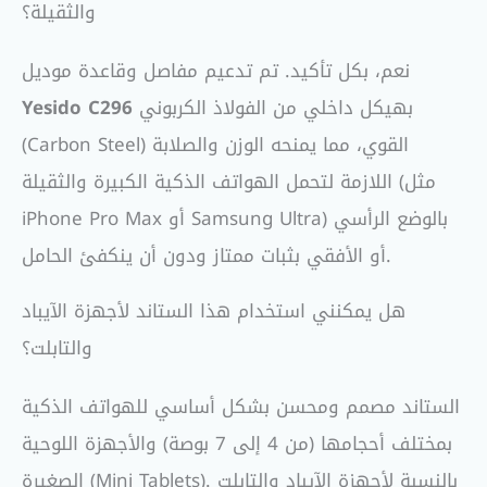
والثقيلة؟
نعم، بكل تأكيد. تم تدعيم مفاصل وقاعدة موديل
بهيكل داخلي من الفولاذ الكربوني
Yesido C296
(Carbon Steel) القوي، مما يمنحه الوزن والصلابة
اللازمة لتحمل الهواتف الذكية الكبيرة والثقيلة (مثل
iPhone Pro Max أو Samsung Ultra) بالوضع الرأسي
أو الأفقي بثبات ممتاز ودون أن ينكفئ الحامل.
هل يمكنني استخدام هذا الستاند لأجهزة الآيباد
والتابلت؟
الستاند مصمم ومحسن بشكل أساسي للهواتف الذكية
بمختلف أحجامها (من 4 إلى 7 بوصة) والأجهزة اللوحية
الصغيرة (Mini Tablets). بالنسبة لأجهزة الآيباد والتابلت