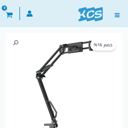
خطي
لى
لمحتوى
السعر
السعر
خصم 16%
الأصلي
الحالي
هو:
هو:
EGP 675,00.
EGP 799,00.