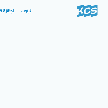
خطي
لى
لابتوب
اجهزة كم
لمحتوى