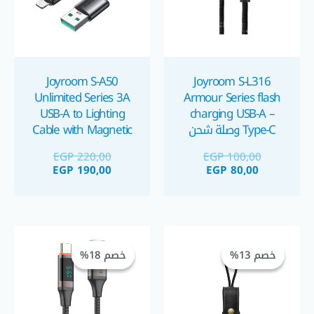
Joyroom S-A50
Joyroom S-L316
Unlimited Series 3A
Armour Series flash
USB-A to Lighting
charging USB-A –
Type-C وصلة شحن
Cable with Magnetic
تايب سي
Organizer 1.2m كابل
EGP
220,00
EGP
100,00
شحن ايفون ب معلق
EGP
190,00
EGP
80,00
مغناطيسي
السعر
السعر
السعر
السعر
الحالي
الأصلي
الحالي
الأصلي
خصم 13%
خصم 13%
خصم 18%
خصم 18%
هو:
هو:
هو:
هو:
GP 225,00.
EGP 275,00.
EGP 140,00.
EGP 160,00.