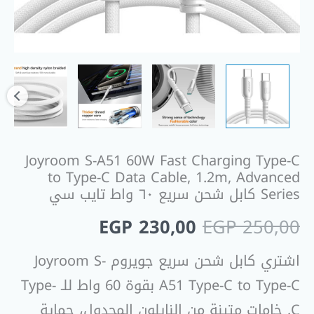
Data
Cable,
1.2m,
Advanced
Series
كابل
شحن
سريع
Joyroom S-A51 60W Fast Charging Type-C
٦٠
to Type-C Data Cable, 1.2m, Advanced
واط
Series كابل شحن سريع ٦٠ واط تايب سي
تايب
EGP
230,00
EGP
250,00
سي
اشتري كابل شحن سريع جويروم Joyroom S-
A51 Type-C to Type-C بقوة 60 واط للـ Type-
C. خامات متينة من النايلون المجدول، حماية