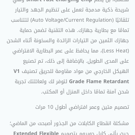
شريحة ذكية مدمجة تعمل على تنظيم الجهد والتيار
تلقائيًا (Auto Voltage/Current Regulation) لتتناسب
تمامًا مع بطارية جهازك. هذه التقنية تضمن حماية
جهازك الثمين من التيارات الزائدة والسخونة أثناء الشحن
(Less Heat)، مما يحافظ على عمر البطارية الافتراضي
على المدى الطويل. بالإضافة إلى ذلك، تم تصنيع
الهيكل الخارجي من مواد مقاومة للحريق تصنيف
V1
Grade Flame Retardant
لتوفر لك ولعائلتك تجربة
شحن آمنة تمامًا داخل المنزل أو المكتب.
تصميم متين وعمر افتراضي أطول 10 مرات
مشكلة انقطاع الكابلات من الجذور أصبحت من الماضي؛
حيث يأتي كابل جويروم بتصميم
Extended Flexible