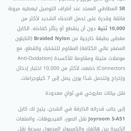
SR
المطاطي الممتد عند أطراف التوصيل ليعطيه مرونة
فائقة وقدرة على تحمل الانحناء الشديد لأكثر من
10,000 ثنية
دون أن ينقطع أو يتأثر كفاءته. الكابل
مغطى بطبقة خارجية من
Braided Nylon
(النايلون
المضفر عالي الكثافة) المقاوم للتشابك والقطع، مع
موصلات متينة ومقاومة للأكسدة (Anti-Oxidation
Connectors) خضعت لأكثر من 10,000 اختبار إدخال
وإخراج وتتحمل شدًا بوزن يصل إلى 7 كيلوجرامات.
نقل بيانات صاروخي في ثوانٍ معدودة
إلى جانب قدراته الخارقة في الشحن، يتيح لك كابل
Joyroom S-A51
نقل الصور، الفيديوهات، والملفات
الكبيرة بين هاتفك والكمبيوتر المحمول بسرعة نقل