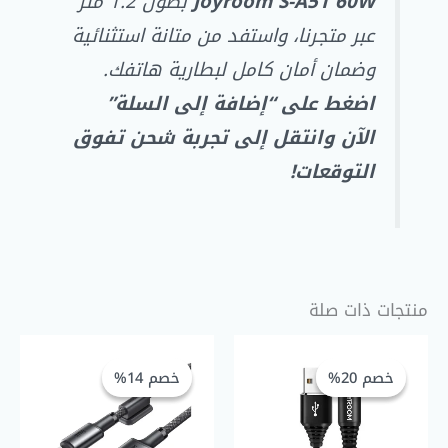
Joyroom S-A51 60W
بطول 1.2 متر
عبر متجرنا، واستفد من متانة استثنائية
وضمان أمان كامل لبطارية هاتفك.
اضغط على “إضافة إلى السلة”
الآن وانتقل إلى تجربة شحن تفوق
التوقعات!
منتجات ذات صلة
السعر
السعر
السعر
السعر
الحالي
الأصلي
الحالي
الأصلي
خصم 20%
خصم 20%
خصم 14%
خصم 14%
هو:
هو:
هو:
هو:
GP 190,00.
EGP 220,00.
EGP 100,00.
EGP 80,00.