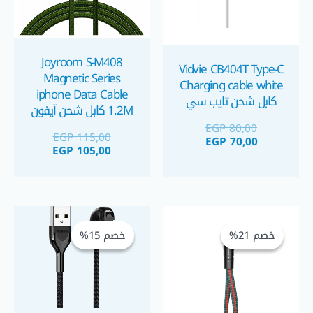
Joyroom S-M408
Vidvie CB404T Type-C
Magnetic Series
Charging cable white
iphone Data Cable
كابل شحن تايب سي
1.2M كابل شحن آيفون
ممغنط للحفاظ على
EGP
80,00
EGP
115,00
EGP
70,00
سوكت الشحن
EGP
105,00
السعر
السعر
السعر
السعر
الحالي
الأصلي
الحالي
الأصلي
خصم 21%
خصم 21%
خصم 15%
خصم 15%
هو:
هو:
هو:
هو:
EGP 100,00.
EGP 85,00.
EGP 55,00.
EGP 70,00.