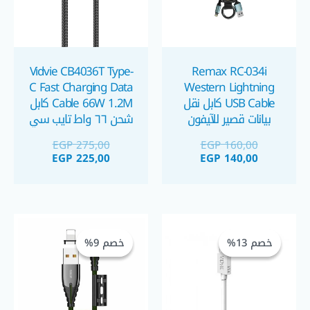
Vidvie CB4036T Type-
Remax RC-034i
C Fast Charging Data
Western Lightning
USB Cable كابل نقل
Cable 66W 1.2M كابل
بيانات قصير للآيفون
شحن ٦٦ واط تايب سي
EGP
275,00
EGP
160,00
EGP
225,00
EGP
140,00
السعر
السعر
السعر
السعر
الحالي
الأصلي
الحالي
الأصلي
خصم 13%
خصم 13%
خصم 9%
خصم 9%
هو:
هو:
هو:
هو:
GP 105,00.
EGP 115,00.
EGP 70,00.
EGP 80,00.