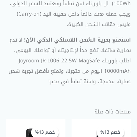
100Wh). ال باوربنك آمن تماماً ومعتمد للسفر الدولي،
ويجب حمله معك دائماً داخل حقيبة اليد (Carry-on)
وليس حقائب الشحن الكبيرة.
استمتع بحرية الشحن اللاسلكي الذكي الآن!
لا تدع
بطارية هاتفك تضع حداً لإنتاجيتك أو تواصلك اليومي.
اطلب باوربنك Joyroom JR-L006 22.5W MagSafe
10000mAh اليوم من متجرنا، وتمتع بأفضل تجربة شحن
عملية، مدمجة، وآمنة تماماً في مصر!
منتجات ذات صلة
السعر
السعر
السعر
السعر
الحالي
الأصلي
الحالي
الأصلي
خصم 13%
خصم 13%
خصم 13%
خصم 13%
هو:
هو:
هو:
هو: