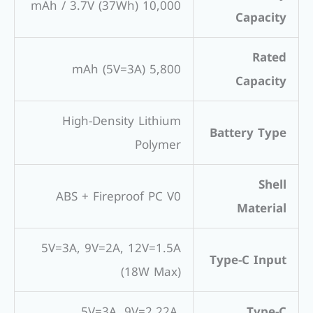
10,000 mAh / 3.7V (37Wh)
Capacity
Rated
5,800 mAh (5V=3A)
Capacity
High-Density Lithium
Battery Type
Polymer
Shell
ABS + Fireproof PC V0
Material
5V=3A, 9V=2A, 12V=1.5A
Type-C Input
(18W Max)
5V=3A, 9V=2.22A,
Type-C