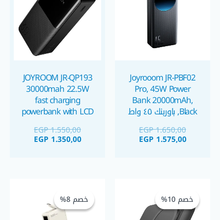
JOYROOM JR-QP193
Joyrooom JR-PBF02
30000mah 22.5W
Pro, 45W Power
fast charging
Bank 20000mAh,
Black, باوربنك ٤٥ واط
powerbank with LCD
٢٠٠٠٠ ملي أمبير
display باوربنك جويروم
EGP
1.550,00
EGP
1.650,00
٣٠٠٠٠ مللي أمبير
EGP
1.350,00
EGP
1.575,00
السعر
السعر
السعر
السعر
الحالي
الأصلي
الحالي
الأصلي
خصم 10%
خصم 10%
خصم 8%
خصم 8%
هو:
هو:
هو:
هو:
 1.850,00.
 2.000,00.
EGP 1.150,00.
EGP 1.275,00.