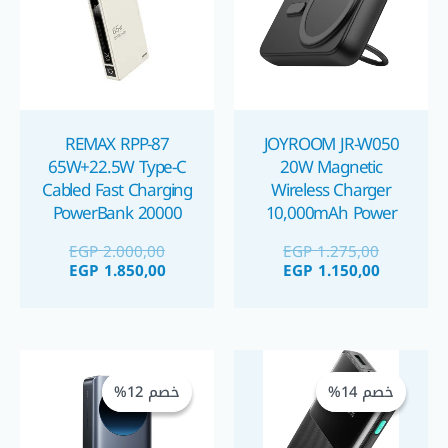
REMAX RPP-87
JOYROOM JR-W050
65W+22.5W Type-C
20W Magnetic
Cabled Fast Charging
Wireless Charger
PowerBank 20000
10,000mAh Power
Bank باوربنك
mAh – White باوربنك
EGP
2.000,00
EGP
1.275,00
EGP
1.850,00
EGP
1.150,00
السعر
السعر
السعر
السعر
الحالي
الأصلي
الحالي
الأصلي
خصم 14%
خصم 14%
خصم 12%
خصم 12%
هو:
هو:
هو:
هو:
 2.500,00.
 2.850,00.
EGP 1.050,00.
EGP 900,00.