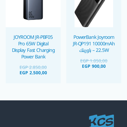
JOYROOM JR-PBF05
PowerBank Joyroom
Pro 65W Digital
JR-QP191 10000mAh
– 22.5W باوربنك
Display Fast Charging
Power Bank
EGP
1.050,00
30000mAh – Black
EGP
900,00
EGP
2.850,00
باوربنك جويروم ٦٥ واط
EGP
2.500,00
٣٠٠٠٠ مللي أمبير