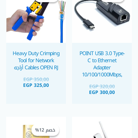
GP 325,00.
EGP 350,00.
EGP 300,00.
EGP 320,00.
Heavy Duty Crimping
POINT USB 3.0 Type-
Tool for Network
C to Ethernet
Adapter
Cables OPEN RJ أراجه
10/100/1000Mbps,
EGP
350,00
RJ45 LAN Converter
EGP
325,00
EGP
320,00
EGP
300,00
السعر
السعر
الحالي
الأصلي
خصم 12%
خصم 12%
هو:
هو:
GP 475,00.
EGP 540,00.