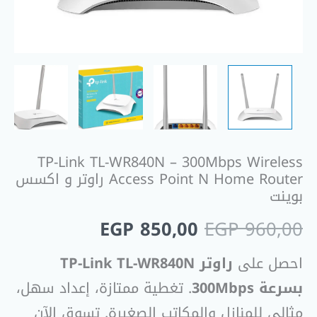
Router
راوتر
و
اكسس
بوينت
TP-Link TL-WR840N – 300Mbps Wireless
Access Point N Home Router راوتر و اكسس
بوينت
EGP
850,00
EGP
960,00
احصل على
راوتر TP-Link TL-WR840N
بسرعة 300Mbps
. تغطية ممتازة، إعداد سهل،
مثالي للمنازل والمكاتب الصغيرة. تسوق الآن