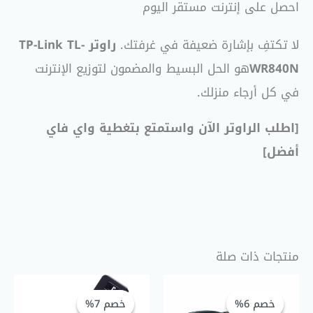
احصل على إنترنت مستقر اليوم
لا تكتفِ بإشارة ضعيفة في غرفتك.
راوتر TP-Link TL-
WR840N
هو الحل البسيط والمضمون لتوزيع الإنترنت
في كل أرجاء منزلك.
[اطلب الراوتر الآن واستمتع بتغطية واي فاي
أفضل]
منتجات ذات صلة
السعر
السعر
السعر
السعر
الحالي
الأصلي
الحالي
الأصلي
خصم 6%
خصم 6%
خصم 7%
خصم 7%
هو:
هو:
هو:
هو: