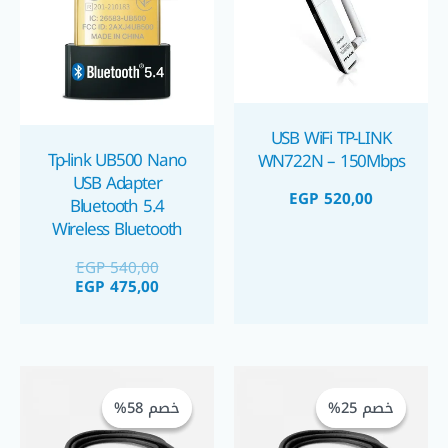
USB WiFi TP-LINK
Tp-link UB500 Nano
WN722N – 150Mbps
USB Adapter
EGP
520,00
Bluetooth 5.4
Wireless Bluetooth
Dongle For PC دونجل
EGP
540,00
بلوتوث ٥.٤ يو اس بي
EGP
475,00
السعر
السعر
السعر
السعر
الحالي
الأصلي
الحالي
الأصلي
خصم 25%
خصم 25%
خصم 58%
خصم 58%
هو:
هو:
هو:
هو:
EGP 40,00.
EGP 95,00.
EGP 45,00.
EGP 60,00.