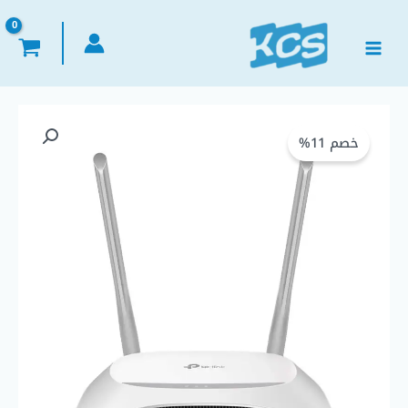
خطي
لى
لمحتوى
كمية
السعر
السعر
TP-
خصم 11%
الأصلي
الحالي
Link
TL-
هو:
هو:
WR840N
–
EGP 850,00.
EGP 960,00.
300Mbps
Wireless
Access
Point
N
Home