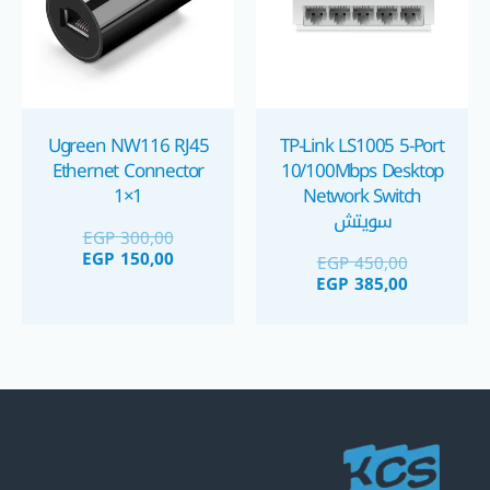
Ugreen NW116 RJ45
TP-Link LS1005 5-Port
Ethernet Connector
10/100Mbps Desktop
1×1
Network Switch
سويتش
EGP
300,00
EGP
150,00
EGP
450,00
EGP
385,00