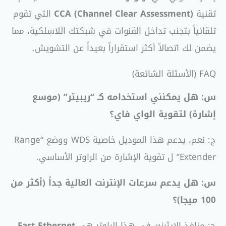
تقنية
CCA (Channel Clear Assessment)
التي تقوم
تلقائياً بتجنب تداخل القنوات في شبكتك اللاسلكية، مما
يضمن لك اتصالاً أكثر استقراراً بعيداً عن التشويش.
FAQ (الأسئلة الشائعة)
س: هل يمكنني استخدامه كـ “ريبيتر” (موسع
إشارة) لتقوية الواي فاي؟
ج: نعم، يدعم هذا الموديل خاصية WDS ووضع “Range
Extender” ل تقوية الإشارة من الراوتر الأساسي.
س: هل يدعم سرعات الإنترنت العالية جداً (أكثر من
100 ميجا)؟
ج: منافذ الإيثرنت في هذا الراوتر هي
Fast Ethernet