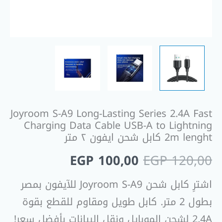
USB-
A
to
Lightning
2m
lenght
كابل
شحن
Joyroom S-A9 Long-Lasting Series 2.4A Fast
ايفون
Charging Data Cable USB-A to Lightning
٢
2m lenght كابل شحن ايفون ٢ متر
متر
EGP
100,00
EGP
120,00
اشترِ كابل شحن Joyroom S-A9 للآيفون بمصر
بطول 2 متر. كابل طويل ومقاوم للقطع بقوة
2.4A لشحن الموبايل ونقل البيانات بأفضل سعر!