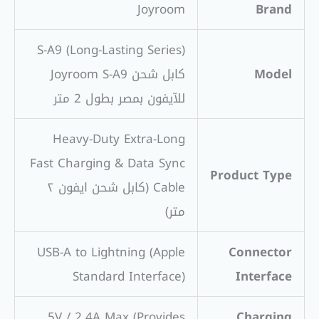
Joyroom
Brand
S-A9 (Long-Lasting Series)
Model
كابل شحن Joyroom S-A9
للآيفون بمصر بطول 2 متر
Heavy-Duty Extra-Long
Fast Charging & Data Sync
Product Type
Cable (كابل شحن ايفون ٢
متر)
USB-A to Lightning (Apple
Connector
Standard Interface)
Interface
5V / 2.4A Max (Provides
Charging