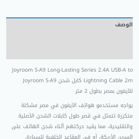
الوصف
معلومات إضافية
مراجعات (0)
Joyroom S-A9 Long-Lasting Series 2.4A USB-A to
Lightning Cable 2m كابل شحن Joyroom S-A9
للآيفون بمصر بطول 2 متر
يواجه مستخدمو هواتف الآيفون في مصر مشكلة
متكررة تتمثل في قصر طول كابلات الشحن الأصلية
والتقليدية، مما يقيد حركتهم أثناء شحن الهاتف على
السرير، الأريكة، أو في المقاعد الخلفية للسيارة،