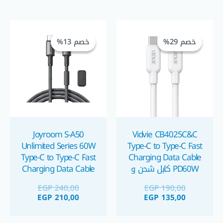
السعر
السعر
السعر
السعر
الحالي
الأصلي
الحالي
الأصلي
خصم 29%
خصم 29%
خصم 13%
خصم 13%
هو:
هو:
هو:
هو:
GP 210,00.
EGP 240,00.
EGP 135,00.
EGP 190,00.
Joyroom S-A50
Vidvie CB4025C&C
Unlimited Series 60W
Type-C to Type-C Fast
Type-C to Type-C Fast
Charging Data Cable
PD60W كابل شحن و
Charging Data Cable
نقل بيانات تايب سي ٦٠
1.2 m Length كابل
EGP
240,00
EGP
190,00
واط
شحن بمعلق
EGP
210,00
EGP
135,00
مغناطيسي للتنظيم