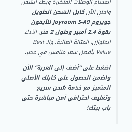
انقسام الوصلات المتكررة وبطء الشحن
واقتنِ الآن
كابل الشحن الطويل
جويروم Joyroom S-A9 للآيفون
بقوة 2.4 أمبير وطول 2 متر
. الأداء
المتوازن، المتانة العالية، والـ Best
Value بأفضل سعر منافس في مصر.
اضغط على “أضف إلى العربة” الآن
واضمن الحصول على كابلك الأصلي
المتميز مع خدمة شحن سريع
وتغليف احترافي آمن مباشرة حتى
باب بيتك!