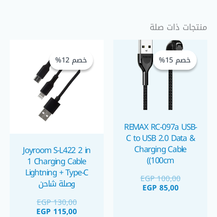
منتجات ذات صلة
السعر
السعر
السعر
السعر
الحالي
الأصلي
الحالي
الأصلي
خصم 15%
خصم 15%
خصم 12%
خصم 12%
هو:
هو:
هو:
هو:
GP 115,00.
EGP 130,00.
EGP 100,00.
EGP 85,00.
REMAX RC-097a USB-
C to USB 2.0 Data &
Charging Cable
Joyroom S-L422 2 in
(100cm)
1 Charging Cable
Lightning + Type-C
EGP
100,00
وصلة شاحن
EGP
85,00
EGP
130,00
EGP
115,00