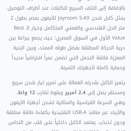
بالإضافة إلى التلف السريع للكابلات عند أطراف التوصيل.
يمثل كابل شحن Joyroom S-A9 للآيفون بمصر بطول 2
متر الحل الهندسي والعملي المتكامل وخيار الـ Best
Value الأول في السوق المصري؛ حيث يجمع ببراعة بين
حرية الحركة المطلقة بفضل طوله الممتد، وبين البنية
المعززة فائقة التحمل التي تضمن عمراً افتراضياً مديداً
وحماية كاملة لأجهزتك الثمينة.
يتميز الكابل بقدرته الفعالة على تمرير تيار شحن سريع
ومستقر يصل إلى
2.4 أمبير
وبقوة تقارب
12 واط
،
وهي السرعة القياسية والمثالية لشحن أجهزة الآيفون
والآيباد عبر منافذ USB-A التقليدية بكفاءة طاقة مطلقة
ودون تذبذب. يعتمد الكابل داخلياً على قلب من النحاس