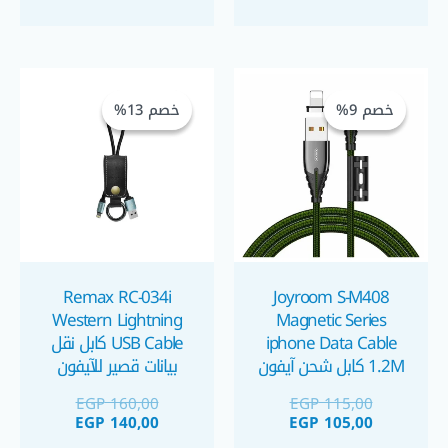
السعر
السعر
السعر
السعر
الحالي
الأصلي
الحالي
الأصلي
خصم 9%
خصم 9%
خصم 13%
خصم 13%
هو:
هو:
هو:
هو:
GP 140,00.
EGP 160,00.
EGP 105,00.
EGP 115,00.
Remax RC-034i
Joyroom S-M408
Western Lightning
Magnetic Series
iphone Data Cable
USB Cable كابل نقل
1.2M كابل شحن آيفون
بيانات قصير للآيفون
ممغنط للحفاظ على
EGP
160,00
EGP
115,00
سوكت الشحن
EGP
140,00
EGP
105,00