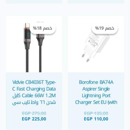
السعر
السعر
السعر
السعر
الحالي
الأصلي
الحالي
الأصلي
خصم 19%
خصم 19%
خصم 18%
خصم 18%
هو:
هو:
هو:
هو:
GP 225,00.
EGP 275,00.
EGP 110,00.
EGP 135,00.
Vidvie CB4036T Type-
Borofone BA74A
C Fast Charging Data
Aspirer Single
Lightning Port
Cable 66W 1.2M كابل
Charger Set EU (with
شحن ٦٦ واط تايب سي
cable) شاحن موبايل
EGP
275,00
EGP
135,00
آيفون مع كبل كابل
EGP
225,00
EGP
110,00
لايتنينج